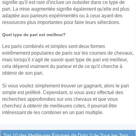
signifie qu'il est rare d'inclure un outsider dans ce type de
pari. La mise augmentée signifie également qu'elle est plus
adaptée aux parieurs expérimentés ou à ceux ayant des
ressources plus importantes pour faire leurs sélections.
Quel type de pari est meilleur?
Les paris combinés et simples sont deux formes
extrêmement populaires de paris sur les courses de chevaux,
mais lorsqu'il s'agit de savoir quel type de pari est meilleur,
cela dépend vraiment du parieur et de ce qu'il cherche à
obtenir de son pari.
Si vous voulez simplement trouver un gagnant, alors le pari
simple est préféré. Cependant, si vous avez effectué des
recherches approfondies sur vos chevaux et que vous
cherchez à obtenir de meilleures cotes, il pourrait être
intéressant de les combiner en un pari multiple.
Top 10 des Meilleures Équipes de Dota 2 de Tous les Temps