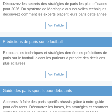
Découvrez les secrets des stratégies de paris les plus efficaces
pour 2026. Du système de Martingale aux nouvelles techniques,
découvrez comment les experts placent leurs paris cette année.
Voir l'article
Prédictions de paris sur le football
Explorant les techniques et stratégies derrière les prédictions de
paris sur le football, aidant les parieurs à prendre des décisions
plus éclairées.
Voir l'article
Guide des paris sportifs pour débutants
Apprenez à faire des paris sportifs réussis grâce à notre guide
pour débutants. Découvrez les bases, les stratégies et comment