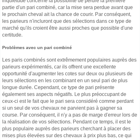
inquiétude concerne la possibilité de perdre la première
partie d'un pari combiné, car la mise sera perdue avant que
le prochain cheval ait la chance de courir. Par conséquent,
les parieurs n'incluront que des sélections dans ce type de
marché qu'ils croient être aussi proches que possible d'une
certitude.
Problèmes avec un pari combiné
Les paris combinés sont extrêmement populaires auprès des
parieurs expérimentés, car ils offrent une excellente
opportunité d'augmenter les cotes sur deux ou plusieurs de
leurs sélections en les combinant en un seul pari de plus
longue durée. Cependant, ce type de pari présente
également ses aspects négatifs. Le plus préoccupant de
ceux-ci est le fait que le pari sera considéré comme perdant
si un seul de vos chevaux ne parvient pas à gagner sa
course. Par conséquent, il n'y a pas de marge d'erreur lors de
la réalisation de vos sélections. Pendant ce temps, il est le
plus populaire auprès des parieurs cherchant à placer des
mises plus élevées sur des chevaux à prix plus bas, ce qui