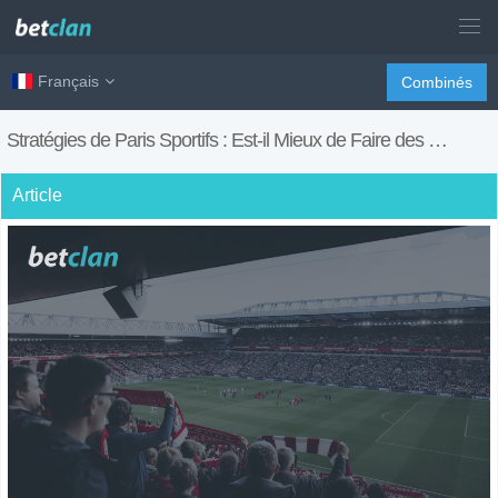
Français
Combinés
Stratégies de Paris Sportifs : Est-il Mieux de Faire des Paris Simples ou Combinés?
Article