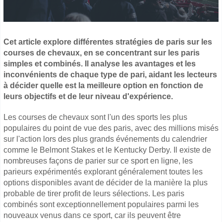
Cet article explore différentes stratégies de paris sur les
courses de chevaux, en se concentrant sur les paris
simples et combinés. Il analyse les avantages et les
inconvénients de chaque type de pari, aidant les lecteurs
à décider quelle est la meilleure option en fonction de
leurs objectifs et de leur niveau d'expérience.
Les courses de chevaux sont l'un des sports les plus
populaires du point de vue des paris, avec des millions misés
sur l'action lors des plus grands événements du calendrier
comme le Belmont Stakes et le Kentucky Derby. Il existe de
nombreuses façons de parier sur ce sport en ligne, les
parieurs expérimentés explorant généralement toutes les
options disponibles avant de décider de la manière la plus
probable de tirer profit de leurs sélections. Les paris
combinés sont exceptionnellement populaires parmi les
nouveaux venus dans ce sport, car ils peuvent être