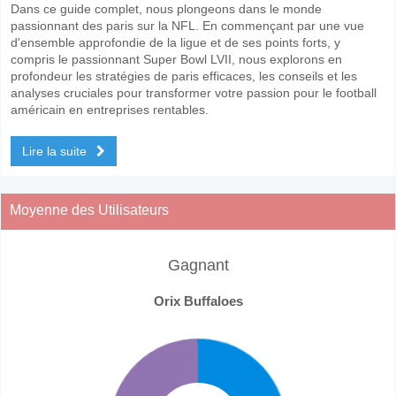
Dans ce guide complet, nous plongeons dans le monde
passionnant des paris sur la NFL. En commençant par une vue
d'ensemble approfondie de la ligue et de ses points forts, y
compris le passionnant Super Bowl LVII, nous explorons en
profondeur les stratégies de paris efficaces, les conseils et les
analyses cruciales pour transformer votre passion pour le football
américain en entreprises rentables.
Lire la suite
Moyenne des Utilisateurs
Gagnant
Orix Buffaloes