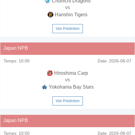
Chunichi Dragons
vs
Hanshin Tigers
Voir Prédiction
Japan NPB
Temps:
10:00
Date:
2026-08-07
Hiroshima Carp
vs
Yokohama Bay Stars
Voir Prédiction
Japan NPB
Temps:
10:00
Date:
2026-08-07