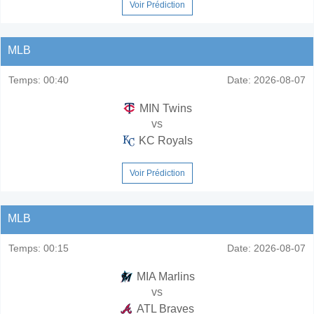
Voir Prédiction
MLB
Temps:
00:40
Date:
2026-08-07
MIN Twins
vs
KC Royals
Voir Prédiction
MLB
Temps:
00:15
Date:
2026-08-07
MIA Marlins
vs
ATL Braves