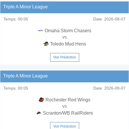
Triple A Minor League
Temps:
00:05
Date:
2026-08-07
Omaha Storm Chasers
vs
Toledo Mud Hens
Voir Prédiction
Triple A Minor League
Temps:
00:05
Date:
2026-08-07
Rochester Red Wings
vs
Scranton/WB RailRiders
Voir Prédiction