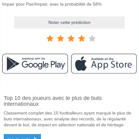
Impair pour Pair/Impair, avec la probabilité de 58%.
Noter cette prédiction
Facebook
Telegram
Instagram
A quand le match entre Nippon Ham Fighters v Orix Buf
Top 10 des joueurs avec le plus de buts
Le match entre Nippon Ham Fighters v Orix Buffaloes 09 May 2026 06
internationaux
Quelle est l'équipe favorite pour gagner entre Nippon H
Classement complet des 10 footballeurs ayant marqué le plus de
Orix Buffaloes pour le Gagnant du match, avec une probabilité de 54
buts internationaux, avec analyse des records, de la régularité
devant le but, de impact en sélection nationale et de héritage.