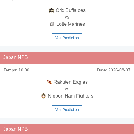
Orix Buffaloes
vs
Lotte Marines
Voir Prédiction
Japan NPB
Temps:
10:00
Date:
2026-08-07
Rakuten Eagles
vs
Nippon Ham Fighters
Voir Prédiction
Japan NPB