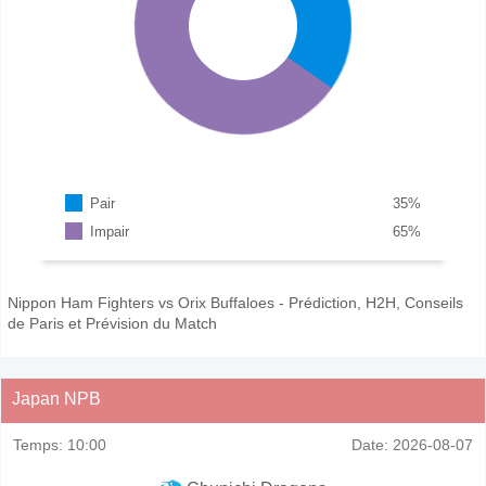
Pair
35
%
Impair
65
%
Nippon Ham Fighters vs Orix Buffaloes - Prédiction, H2H, Conseils
de Paris et Prévision du Match
Japan NPB
Temps:
10:00
Date:
2026-08-07