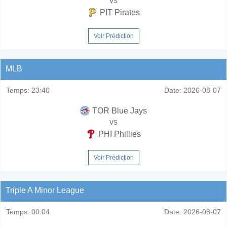
vs
PIT Pirates
Voir Prédiction
MLB
Temps:
23:40
Date:
2026-08-07
TOR Blue Jays
vs
PHI Phillies
Voir Prédiction
Triple A Minor League
Temps:
00:04
Date:
2026-08-07