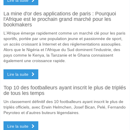
Lire la suite
La mine d'or des applications de paris : Pourquoi
l'Afrique est le prochain grand marché pour les
bookmakers
L'Afrique émerge rapidement comme un marché clé pour les paris
sportifs, portée par une population jeune et passionnée de sport,
un accès croissant à Internet et des réglementations assouplies.
Alors que le Nigéria et l'Afrique du Sud dominent l'industrie, des
pays comme le Kenya, la Tanzanie et le Ghana connaissent
également une croissance rapide.
Lire la suite
Top 10 des footballeurs ayant inscrit le plus de triplés
de tous les temps
Un classement définitif des 10 footballeurs ayant inscrit le plus de
triplés officiels, avec Erwin Helmchen, Josef Bican, Pelé, Fernando
Peyroteo et d’autres buteurs légendaires.
Lire la suite