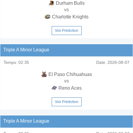
Durham Bulls
vs
Charlotte Knights
Voir Prédiction
Triple A Minor League
Temps:
02:35
Date:
2026-08-07
El Paso Chihuahuas
vs
Reno Aces
Voir Prédiction
Triple A Minor League