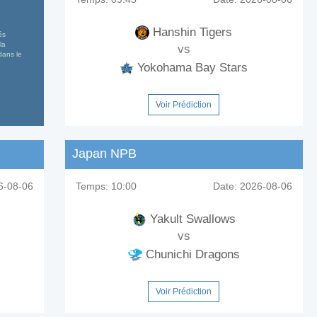
Hanshin Tigers
és
la
vs
 dans le
Yokohama Bay Stars
Voir Prédiction
Japan NPB
-08-06
Temps:
10:00
Date:
2026-08-06
Yakult Swallows
vs
Chunichi Dragons
Voir Prédiction