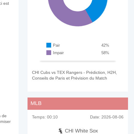
i est
Pair
42
%
Impair
58
%
CHI Cubs vs TEX Rangers - Prédiction, H2H,
Conseils de Paris et Prévision du Match
MLB
s de
Temps:
00:10
Date:
2026-08-06
imiser
CHI White Sox