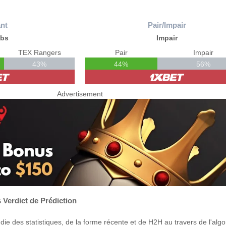
nt
Pair/Impair
ubs
Impair
TEX Rangers
Pair
Impair
43%
44%
56%
Advertisement
Verdict de Prédiction
ie des statistiques, de la forme récente et de H2H au travers de l'alg