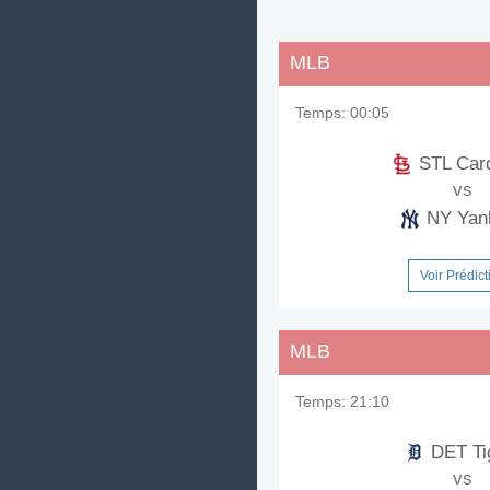
MLB
Temps:
00:05
STL Card
vs
NY Yan
Voir Prédict
MLB
Temps:
21:10
DET Ti
vs