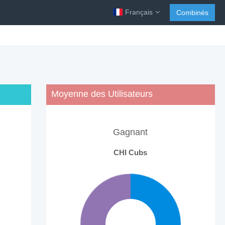
Français
Combinés
Moyenne des Utilisateurs
Gagnant
CHI Cubs