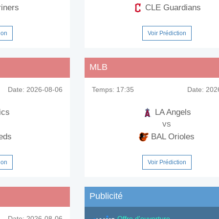
iners
CLE Guardians
ion
Voir Prédiction
MLB
Date:
2026-08-06
Temps:
17:35
Date:
2026
ics
LA Angels
vs
eds
BAL Orioles
ion
Voir Prédiction
Publicité
Date:
2026-08-06
Offre d'ouverture