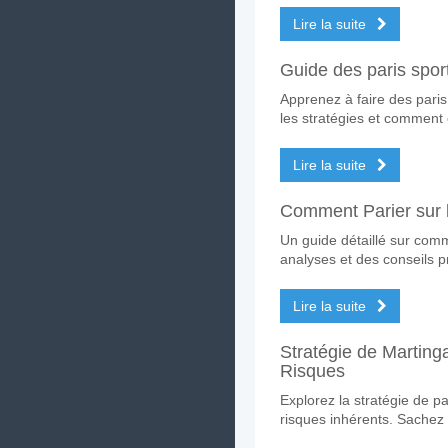
Lire la suite
Guide des paris spor
Apprenez à faire des paris
les stratégies et comment 
Lire la suite
Comment Parier sur l
Un guide détaillé sur comm
analyses et des conseils p
Lire la suite
Stratégie de Martin
Risques
Explorez la stratégie de p
risques inhérents. Sachez 