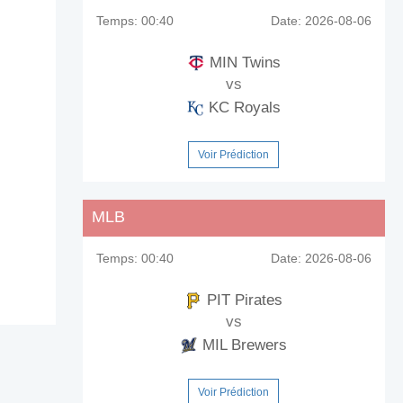
Temps:
00:40
Date:
2026-08-06
MIN Twins
vs
KC Royals
Voir Prédiction
MLB
Temps:
00:40
Date:
2026-08-06
PIT Pirates
vs
MIL Brewers
Voir Prédiction