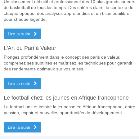
Un classement définitif et professionnel des 10 plus grands joueurs
de basketball de tous les temps. Des critères clairs, le contexte de
chaque époque, des analyses approfondies et un bilan équilibré
pour chaque légende.
Lire la suite
L'Art du Pari à Valeur
Plongez profondément dans le concept des paris de valeur,
comprenez ses subtilités et maîtrisez les techniques pour garantir
des rendements optimaux sur vos mises.
Lire la suite
Le football chez les jeunes en Afrique francophone
Le football unit et inspire la jeunesse en Afrique francophone, entre
passion, espoir et nouvelles opportunités de développement.
Lire la suite