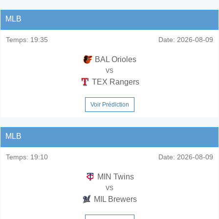
MLB
Temps:
19:35
Date:
2026-08-09
BAL Orioles
vs
TEX Rangers
Voir Prédiction
MLB
Temps:
19:10
Date:
2026-08-09
MIN Twins
vs
MIL Brewers