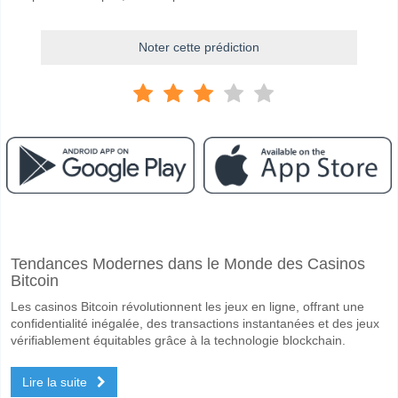
Noter cette prédiction
Facebook
Telegram
Instagram
A quand le match entre Kia Tigers v Lotte Giants?
Tendances Modernes dans le Monde des Casinos
Le match entre Kia Tigers v Lotte Giants 09 May 2026 09:00 UK time.
Bitcoin
Quelle est l'équipe favorite pour gagner entre Kia Tigers
Les casinos Bitcoin révolutionnent les jeux en ligne, offrant une
Kia Tigers pour le Gagnant du match, avec une probabilité de 35%
confidentialité inégalée, des transactions instantanées et des jeux
vérifiablement équitables grâce à la technologie blockchain.
Lire la suite