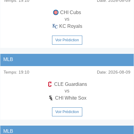
Temps:
19:10
Date:
2026-08-09
CHI Cubs
vs
KC Royals
Voir Prédiction
MLB
Temps:
19:10
Date:
2026-08-09
CLE Guardians
vs
CHI White Sox
Voir Prédiction
MLB