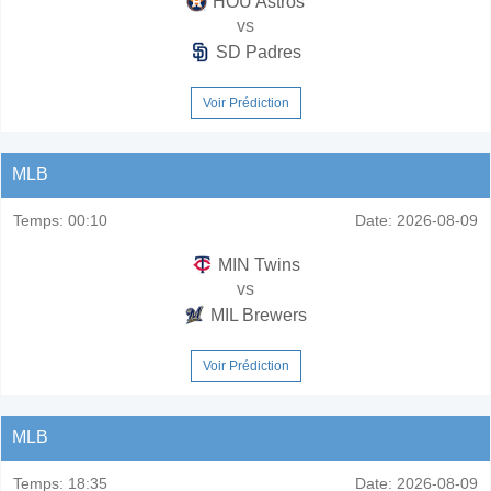
HOU Astros
vs
SD Padres
Voir Prédiction
MLB
Temps:
00:10
Date:
2026-08-09
MIN Twins
vs
MIL Brewers
Voir Prédiction
MLB
Temps:
18:35
Date:
2026-08-09