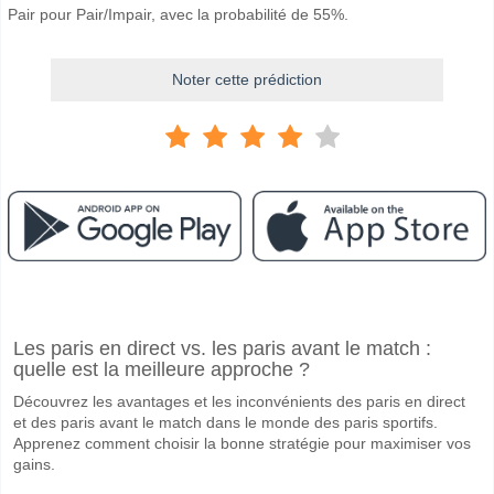
Pair pour Pair/Impair, avec la probabilité de 55%.
Noter cette prédiction
Facebook
Telegram
Instagram
A quand le match entre SSG Landers v Doosan Bears?
Les paris en direct vs. les paris avant le match :
Le match entre SSG Landers v Doosan Bears 10 May 2026 06:00 UK 
quelle est la meilleure approche ?
Quelle est l'équipe favorite pour gagner entre SSG La
Découvrez les avantages et les inconvénients des paris en direct
Doosan Bears pour le Gagnant du match, avec une probabilité de 61
et des paris avant le match dans le monde des paris sportifs.
Apprenez comment choisir la bonne stratégie pour maximiser vos
gains.