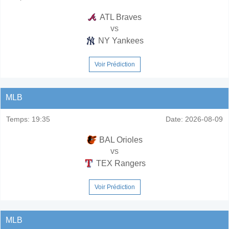
ATL Braves
vs
NY Yankees
Voir Prédiction
MLB
Temps:
19:35
Date:
2026-08-09
BAL Orioles
vs
TEX Rangers
Voir Prédiction
MLB