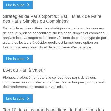
Lire la suite
Stratégies de Paris Sportifs : Est-il Mieux de Faire
des Paris Simples ou Combinés?
Cet article explore différentes stratégies de paris sur les courses
de chevaux, en se concentrant sur les paris simples et combinés. Il
analyse les avantages et les inconvénients de chaque type de pari,
aidant les lecteurs à décider quelle est la meilleure option en
fonction de leurs objectifs et de leur niveau d'expérience.
Lire la suite
L'Art du Pari à Valeur
Plongez profondément dans le concept des paris de valeur,
comprenez ses subtilités et maîtrisez les techniques pour garantir
des rendements optimaux sur vos mises.
Lire la suite
Top 10 des plus grands gardiens de but de tous les