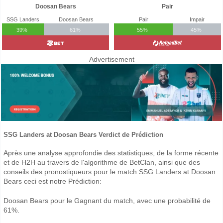
Doosan Bears
Pair
SSG Landers
Doosan Bears
Pair
Impair
39%
61%
55%
45%
Advertisement
SSG Landers at Doosan Bears Verdict de Prédiction
Après une analyse approfondie des statistiques, de la forme récente
et de H2H au travers de l'algorithme de BetClan, ainsi que des
conseils des pronostiqueurs pour le match SSG Landers at Doosan
Bears ceci est notre Prédiction:
Doosan Bears pour le Gagnant du match, avec une probabilité de
61%.