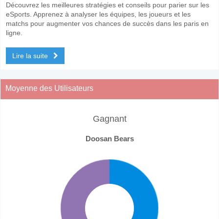
Découvrez les meilleures stratégies et conseils pour parier sur les
eSports. Apprenez à analyser les équipes, les joueurs et les
matchs pour augmenter vos chances de succès dans les paris en
ligne.
Lire la suite
Moyenne des Utilisateurs
Gagnant
Doosan Bears