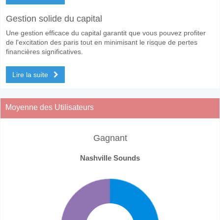
Gestion solide du capital
Une gestion efficace du capital garantit que vous pouvez profiter
de l'excitation des paris tout en minimisant le risque de pertes
financières significatives.
Lire la suite
Moyenne des Utilisateurs
Gagnant
Nashville Sounds