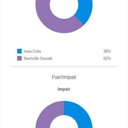
Iowa Cubs
38
%
Nashville Sounds
62
%
Pair/Impair
Impair