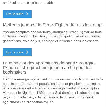
américain en entreprises rentables.
Lire la suite
Meilleurs joueurs de Street Fighter de tous les temps
Analyse complète des meilleurs joueurs de Street Fighter de tous
les temps, évaluant les titres, impact compétitif, adaptation entre
générations, style de jeu, héritage et influence dans les esports.
Lire la suite
La mine d'or des applications de paris : Pourquoi
l'Afrique est le prochain grand marché pour les
bookmakers
L'Afrique émerge rapidement comme un marché clé pour les paris
sportifs, portée par une population jeune et passionnée de sport,
un accès croissant à Internet et des réglementations assouplies.
Alors que le Nigéria et l'Afrique du Sud dominent l'industrie, des
pays comme le Kenya, la Tanzanie et le Ghana connaissent
également une croissance rapide.