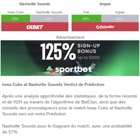
Nashville Sounds
Impair
Iowa Cubs
Nashville Sounds
Pair
Impair
43%
57%
44%
56%
Advertisement
Iowa Cubs at Nashville Sounds Verdict de Prédiction
Après une analyse approfondie des statistiques, de la forme récente
et de H2H au travers de l'algorithme de BetClan, ainsi que des
conseils des pronostiqueurs pour le match Iowa Cubs at Nashville
Sounds ceci est notre Prédiction:
Nashville Sounds pour le Gagnant du match, avec une probabilité
de 57%.