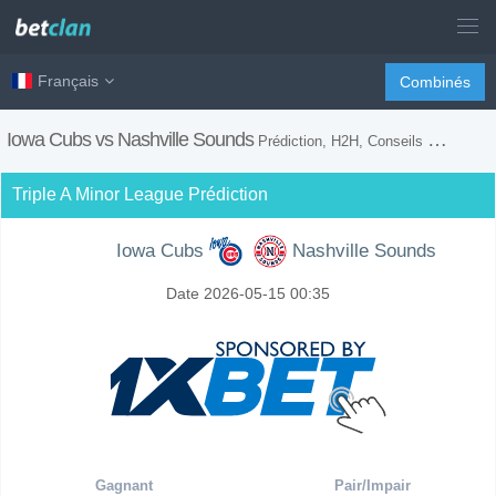
Français
Combinés
Iowa Cubs vs Nashville Sounds
Prédiction, H2H, Conseils de Paris et Prévision du Match
Triple A Minor League Prédiction
Iowa Cubs
Nashville Sounds
Date 2026-05-15 00:35
Gagnant
Pair/Impair