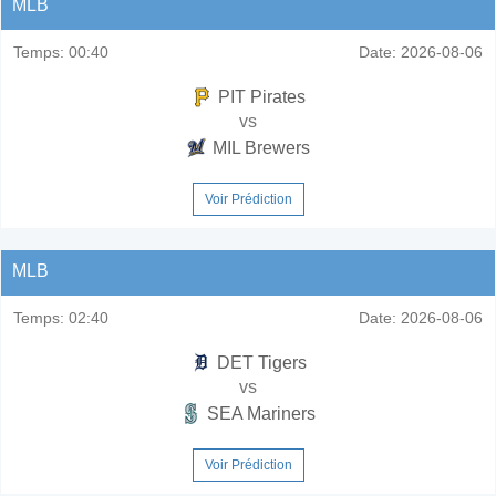
MLB
Temps:
00:40
Date:
2026-08-06
PIT Pirates
vs
MIL Brewers
Voir Prédiction
MLB
Temps:
02:40
Date:
2026-08-06
DET Tigers
vs
SEA Mariners
Voir Prédiction