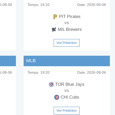
-08-06
Temps:
19:10
Date:
2026-08-06
PIT Pirates
vs
MIL Brewers
Voir Prédiction
MLB
-08-06
Temps:
19:20
Date:
2026-08-06
TOR Blue Jays
vs
CHI Cubs
Voir Prédiction