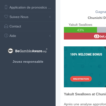
Application de pronostics de football
Gagna
Suivez-Nous
Chunichi 
Yakult Swallows
Contact
43%
Aide
Jouez responsable
Yakult Swallows at Chuni
Après une analyse approfond