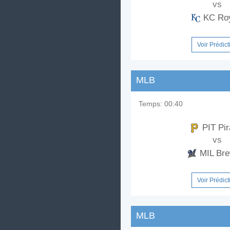
vs
KC Ro
Voir Prédict
MLB
Temps:
00:40
PIT Pir
vs
MIL Br
Voir Prédict
MLB