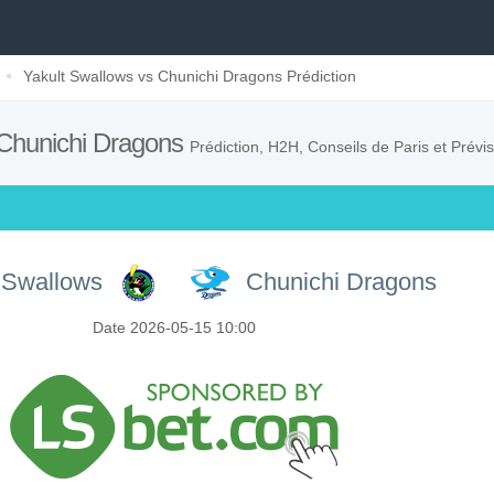
s
Yakult Swallows vs Chunichi Dragons Prédiction
 Chunichi Dragons
Prédiction, H2H, Conseils de Paris et Prévi
 Swallows
Chunichi Dragons
Date 2026-05-15 10:00