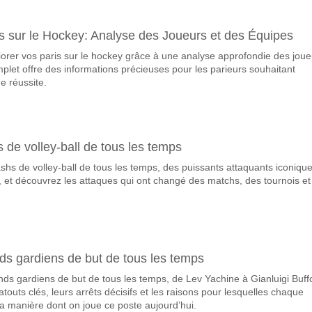
s sur le Hockey: Analyse des Joueurs et des Équipes
er vos paris sur le hockey grâce à une analyse approfondie des joue
let offre des informations précieuses pour les parieurs souhaitant
e réussite.
 de volley-ball de tous les temps
shs de volley-ball de tous les temps, des puissants attaquants iconiqu
 et découvrez les attaques qui ont changé des matchs, des tournois et
ds gardiens de but de tous les temps
ds gardiens de but de tous les temps, de Lev Yachine à Gianluigi Buff
touts clés, leurs arrêts décisifs et les raisons pour lesquelles chaque
a manière dont on joue ce poste aujourd’hui.