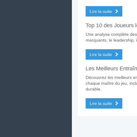
Lire la suite
Top 10 des Joueurs 
Une analyse complète des 
marquants, le leadership, 
Lire la suite
Les Meilleurs Entraî
Découvrez les meilleurs e
chaque maître du jeu, inclu
durable.
Lire la suite