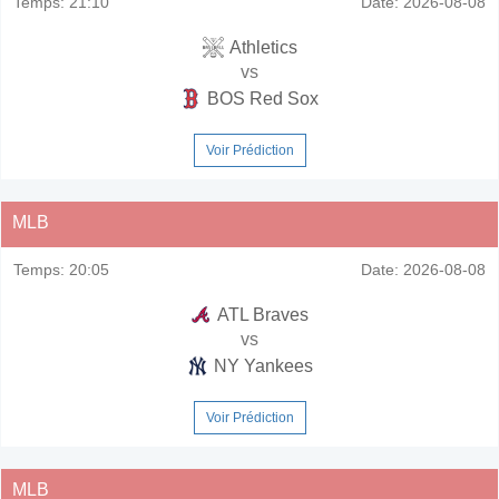
Temps:
21:10
Date:
2026-08-08
Athletics
vs
BOS Red Sox
Voir Prédiction
MLB
Temps:
20:05
Date:
2026-08-08
ATL Braves
vs
NY Yankees
Voir Prédiction
MLB