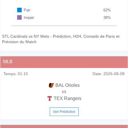
Pair
62
%
Impair
38
%
STL Cardinals vs NY Mets - Prédiction, H2H, Conseils de Paris et
Prévision du Match
MLB
Temps:
01:15
Date:
2026-08-08
BAL Orioles
vs
TEX Rangers
Voir Prédiction