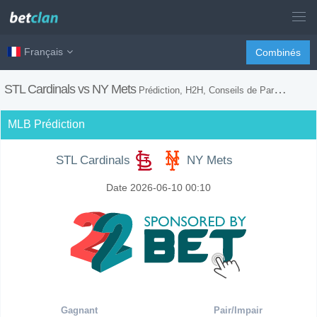
Français
Combinés
STL Cardinals vs NY Mets
Prédiction, H2H, Conseils de Paris et Prévision du Match
MLB Prédiction
STL Cardinals
NY Mets
Date 2026-06-10 00:10
Gagnant
Pair/Impair