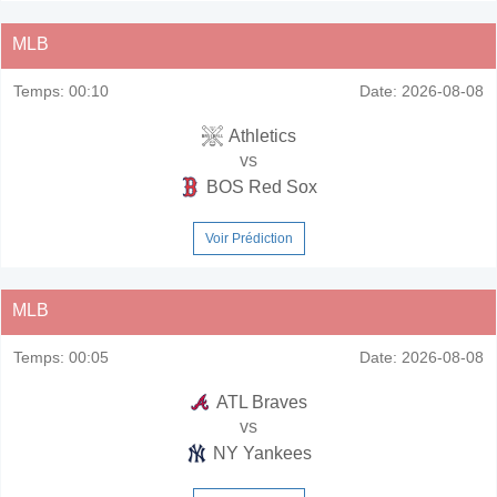
MLB
Temps:
00:10
Date:
2026-08-08
Athletics
vs
BOS Red Sox
Voir Prédiction
MLB
Temps:
00:05
Date:
2026-08-08
ATL Braves
vs
NY Yankees