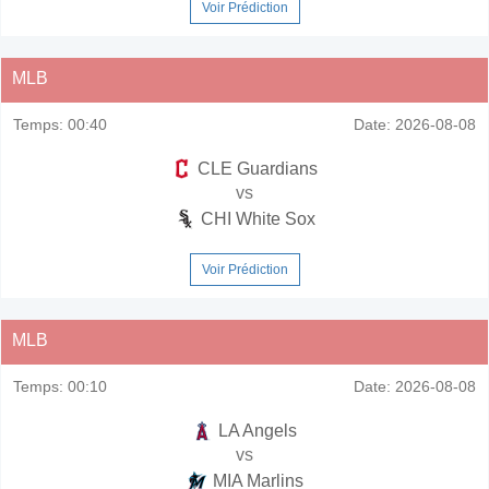
Voir Prédiction
MLB
Temps:
00:40
Date:
2026-08-08
CLE Guardians
vs
CHI White Sox
Voir Prédiction
MLB
Temps:
00:10
Date:
2026-08-08
LA Angels
vs
MIA Marlins