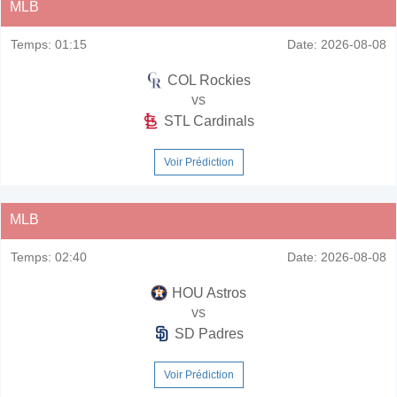
MLB
Temps:
01:15
Date:
2026-08-08
COL Rockies
vs
STL Cardinals
Voir Prédiction
MLB
Temps:
02:40
Date:
2026-08-08
HOU Astros
vs
SD Padres
Voir Prédiction