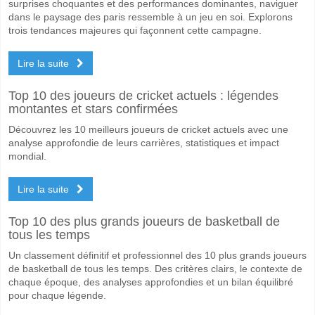
surprises choquantes et des performances dominantes, naviguer
dans le paysage des paris ressemble à un jeu en soi. Explorons
trois tendances majeures qui façonnent cette campagne.
Lire la suite
Top 10 des joueurs de cricket actuels : légendes
montantes et stars confirmées
Découvrez les 10 meilleurs joueurs de cricket actuels avec une
analyse approfondie de leurs carrières, statistiques et impact
mondial.
Lire la suite
Top 10 des plus grands joueurs de basketball de
tous les temps
Un classement définitif et professionnel des 10 plus grands joueurs
de basketball de tous les temps. Des critères clairs, le contexte de
chaque époque, des analyses approfondies et un bilan équilibré
pour chaque légende.