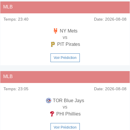
MLB
Temps:
23:40
Date:
2026-08-08
NY Mets
vs
PIT Pirates
Voir Prédiction
MLB
Temps:
23:05
Date:
2026-08-08
TOR Blue Jays
vs
PHI Phillies
Voir Prédiction