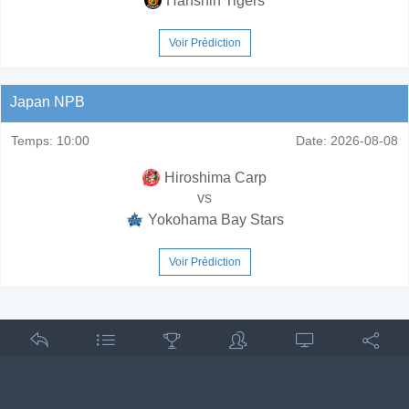
Hanshin Tigers
Voir Prédiction
Japan NPB
Temps:
10:00
Date:
2026-08-08
Hiroshima Carp
vs
Yokohama Bay Stars
Voir Prédiction