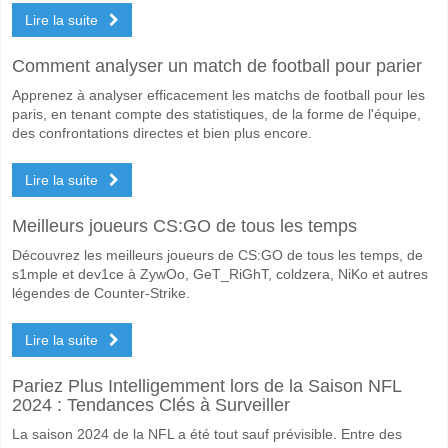
Lire la suite
Comment analyser un match de football pour parier
Apprenez à analyser efficacement les matchs de football pour les
paris, en tenant compte des statistiques, de la forme de l'équipe,
des confrontations directes et bien plus encore.
Lire la suite
Meilleurs joueurs CS:GO de tous les temps
Découvrez les meilleurs joueurs de CS:GO de tous les temps, de
s1mple et dev1ce à ZywOo, GeT_RiGhT, coldzera, NiKo et autres
légendes de Counter-Strike.
Lire la suite
Pariez Plus Intelligemment lors de la Saison NFL
2024 : Tendances Clés à Surveiller
La saison 2024 de la NFL a été tout sauf prévisible. Entre des