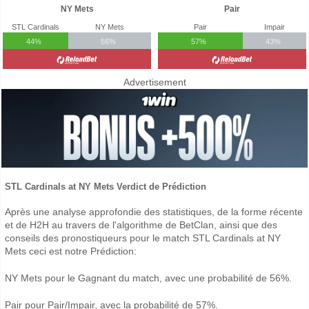
NY Mets
Pair
STL Cardinals
NY Mets
Pair
Impair
44%
56%
57%
43%
Advertisement
STL Cardinals at NY Mets Verdict de Prédiction
Après une analyse approfondie des statistiques, de la forme récente
et de H2H au travers de l'algorithme de BetClan, ainsi que des
conseils des pronostiqueurs pour le match STL Cardinals at NY
Mets ceci est notre Prédiction:
NY Mets pour le Gagnant du match, avec une probabilité de 56%.
Pair pour Pair/Impair, avec la probabilité de 57%.