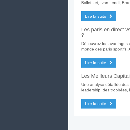
Bollettieri, Ivan Lendl, Bra
Lire la suite
Les paris en direct v
?
Découvrez les avantages et
monde des paris sportifs.
Lire la suite
Les Meilleurs Capita
Une analyse détaillée des 
leadership, des trophées, i
Lire la suite