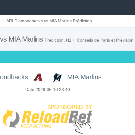
s
ARI Diamondbacks vs MIA Marlins Prédiction
vs MIA Marlins
Prédiction, H2H, Conseils de Paris et Prévisio
ondbacks
MIA Marlins
Date 2026-06-10 23:40