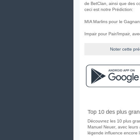
de BetClan, ainsi que des c
ceci est notre Prédiction:
MIA Marlins pour le Gagnan
Impair pour Pair/Impair, ave
Noter cette pré
Facebook
Telegram
Instag
A quand le match ent
Top 10 des plus gran
Le match entre ARI Diamond
Découvrez les 10 plus gran
Quelle est l'équipe f
Manuel Neuer, avec leurs a
MIA Marlins pour le Gagnan
légende influence encore l