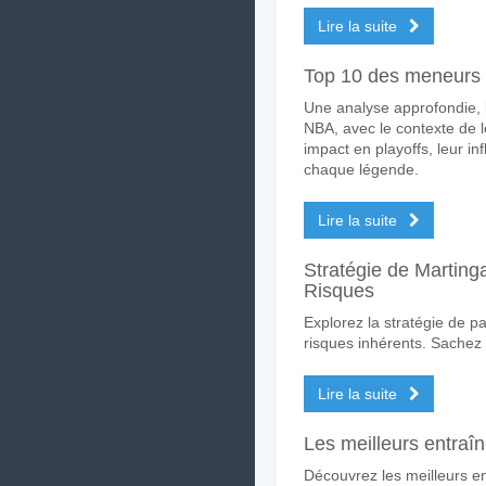
Lire la suite
Top 10 des meneurs d
Une analyse approfondie, b
NBA, avec le contexte de l
impact en playoffs, leur i
chaque légende.
Lire la suite
Stratégie de Martin
Risques
Explorez la stratégie de p
risques inhérents. Sachez 
Lire la suite
Les meilleurs entraî
Découvrez les meilleurs en