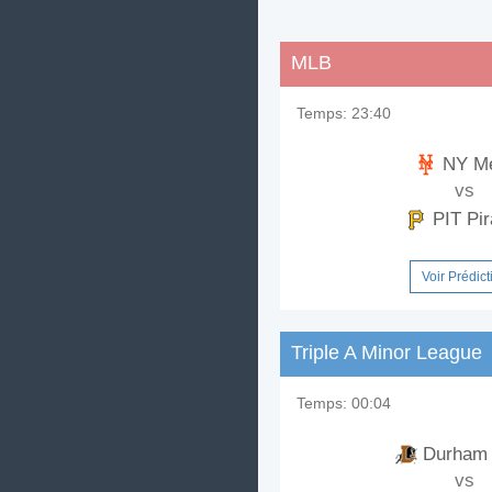
MLB
Temps:
23:40
NY M
vs
PIT Pir
Voir Prédict
Triple A Minor League
Temps:
00:04
Durham 
vs