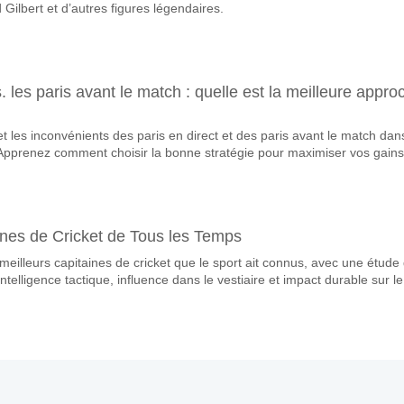
d Gilbert et d’autres figures légendaires.
s. les paris avant le match : quelle est la meilleure appro
 les inconvénients des paris en direct et des paris avant le match dans
 Apprenez comment choisir la bonne stratégie pour maximiser vos gains
ines de Cricket de Tous les Temps
meilleurs capitaines de cricket que le sport ait connus, avec une étude
ntelligence tactique, influence dans le vestiaire et impact durable sur le