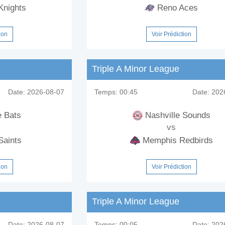
Knights
Reno Aces
ion
Voir Prédiction
Triple A Minor League
Date:
2026-08-07
Temps:
00:45
Date:
2026
e Bats
Nashville Sounds
vs
Saints
Memphis Redbirds
ion
Voir Prédiction
Triple A Minor League
Date:
2026-08-07
Temps:
00:05
Date:
2026