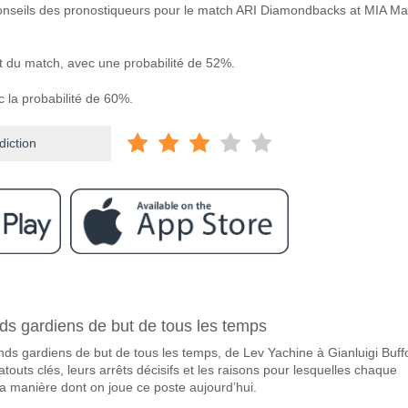
onseils des pronostiqueurs pour le match ARI Diamondbacks at MIA Mar
t du match, avec une probabilité de 52%.
c la probabilité de 60%.
diction
ram
re ARI Diamondbacks v MIA Marlins?
ds gardiens de but de tous les temps
backs v MIA Marlins 10 June 2026 23:40 UK time.
ds gardiens de but de tous les temps, de Lev Yachine à Gianluigi Buff
avorite pour gagner entre ARI Diamondbacks v MIA Marlin
touts clés, leurs arrêts décisifs et les raisons pour lesquelles chaque
t du match, avec une probabilité de 52%
a manière dont on joue ce poste aujourd’hui.