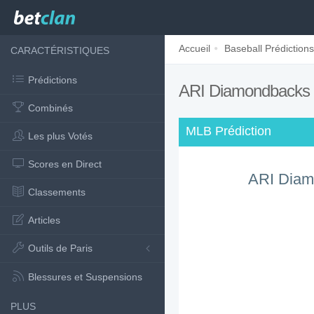
Accueil
Baseball Prédiction
CARACTÉRISTIQUES
Prédictions
ARI Diamondbacks 
Combinés
MLB Prédiction
Les plus Votés
Scores en Direct
ARI Diam
Classements
Articles
Outils de Paris
Blessures et Suspensions
PLUS