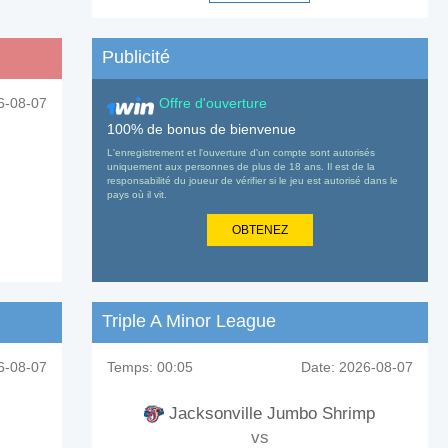
Publicité
-08-07
Offre d'ouverture
100% de bonus de bienvenue
L'enregistrement et l'ouverture d'un compte sont autorisés
uniquement aux personnes de plus de 18 ans. Il est de la
responsabilité du joueur de vérifier si le jeu est autorisé dans le
pays où il vit.
OBTENEZ
Triple A Minor League
-08-07
Temps:
00:05
Date:
2026-08-07
Jacksonville Jumbo Shrimp
vs