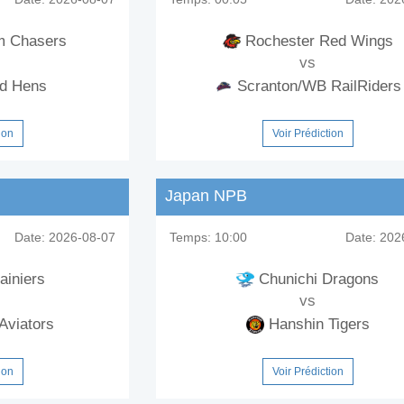
m Chasers
Rochester Red Wings
vs
ud Hens
Scranton/WB RailRiders
ion
Voir Prédiction
Japan NPB
Date:
2026-08-07
Temps:
10:00
Date:
2026
ainiers
Chunichi Dragons
vs
Aviators
Hanshin Tigers
ion
Voir Prédiction