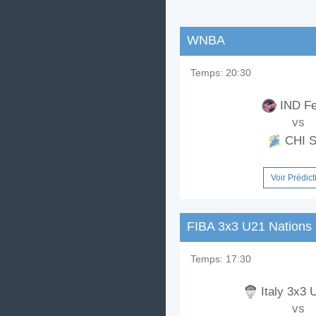
WNBA
Temps:
20:30
IND F
vs
CHI 
Voir Prédict
FIBA 3x3 U21 Nation
Temps:
17:30
Italy 3x3 
vs