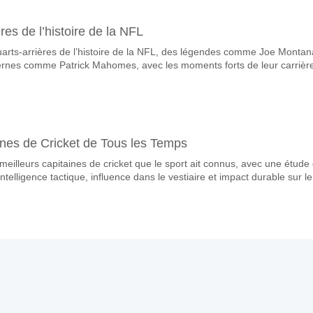
res de l’histoire de la NFL
uarts-arrières de l’histoire de la NFL, des légendes comme Joe Montan
nes comme Patrick Mahomes, avec les moments forts de leur carrière
ines de Cricket de Tous les Temps
meilleurs capitaines de cricket que le sport ait connus, avec une étude
ntelligence tactique, influence dans le vestiaire et impact durable sur le