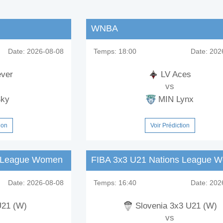
WNBA
Date:
2026-08-08
Temps:
18:00
Date:
2026
ever
LV Aces
vs
Sky
MIN Lynx
ion
Voir Prédiction
s League Women
FIBA 3x3 U21 Nations League 
Date:
2026-08-08
Temps:
16:40
Date:
2026
U21 (W)
Slovenia 3x3 U21 (W)
vs