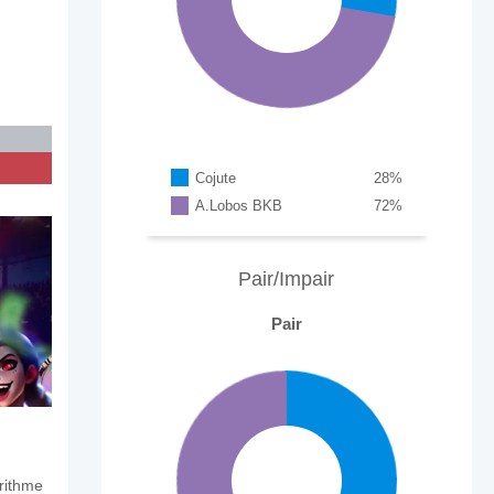
Cojute
28
%
A.Lobos BKB
72
%
Pair/Impair
Pair
orithme