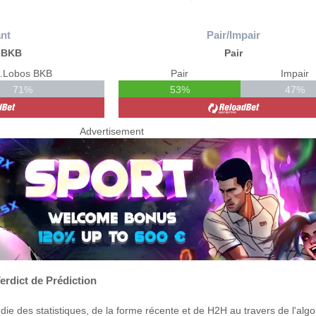
nt
Pair/Impair
 BKB
Pair
.Lobos BKB
Pair
Impair
71%
53%
47%
Advertisement
rdict de Prédiction
ie des statistiques, de la forme récente et de H2H au travers de l'alg