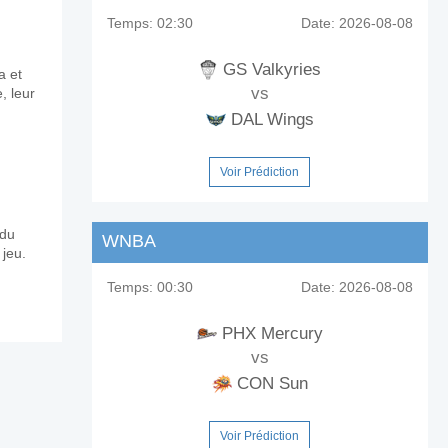
Temps:
02:30
Date:
2026-08-08
GS Valkyries
a et
vs
, leur
DAL Wings
Voir Prédiction
 du
WNBA
 jeu.
Temps:
00:30
Date:
2026-08-08
PHX Mercury
vs
CON Sun
Voir Prédiction