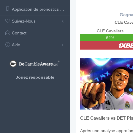
Application de pronostics de football
Gagna
Suivez-Nous
CLE Cava
CLE Cavaliers
Contact
62%
Aide
Jouez responsable
CLE Cavaliers vs DET Pis
Après une analyse approfond