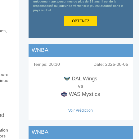
uniquement aux personnes de plus de 18 ans. Il est de la
responsabilité du joueur de vérifier si le jeu est autorisé dans le
pays où il vit.
OBTENEZ
ses,
WNBA
Temps:
00:30
Date:
2026-08-06
jeure
DAL Wings
tinue
vs
WAS Mystics
Voir Prédiction
nd
tion
WNBA
ors