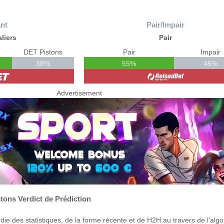
nt
Pair/Impair
liers
Pair
DET Pistons
Pair
Impair
38%
55%
45%
Advertisement
tons Verdict de Prédiction
ie des statistiques, de la forme récente et de H2H au travers de l'alg