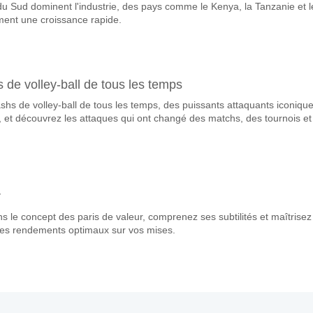
e du Sud dominent l'industrie, des pays comme le Kenya, la Tanzanie et l
ent une croissance rapide.
 de volley-ball de tous les temps
shs de volley-ball de tous les temps, des puissants attaquants iconiqu
 et découvrez les attaques qui ont changé des matchs, des tournois et
r
le concept des paris de valeur, comprenez ses subtilités et maîtrisez
des rendements optimaux sur vos mises.