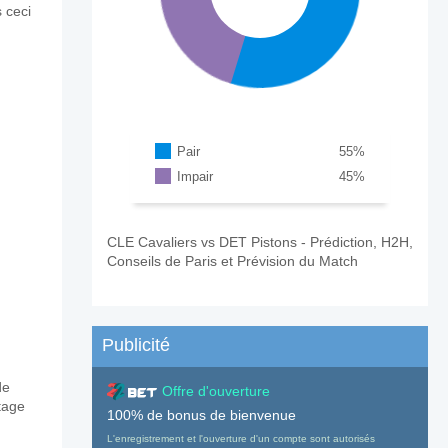
 ceci
Pair
55
%
Impair
45
%
CLE Cavaliers vs DET Pistons - Prédiction, H2H,
Conseils de Paris et Prévision du Match
Publicité
de
Offre d'ouverture
itage
100% de bonus de bienvenue
L'enregistrement et l'ouverture d'un compte sont autorisés