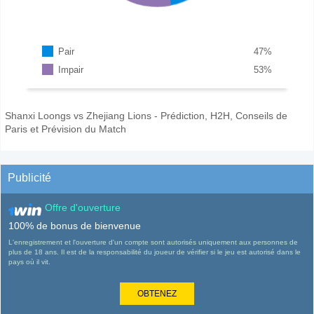
Pair
47
%
Impair
53
%
Shanxi Loongs vs Zhejiang Lions - Prédiction, H2H, Conseils de
Paris et Prévision du Match
Publicité
Offre d'ouverture
100% de bonus de bienvenue
L'enregistrement et l'ouverture d'un compte sont autorisés uniquement aux personnes de
plus de 18 ans. Il est de la responsabilité du joueur de vérifier si le jeu est autorisé dans le
pays où il vit.
OBTENEZ