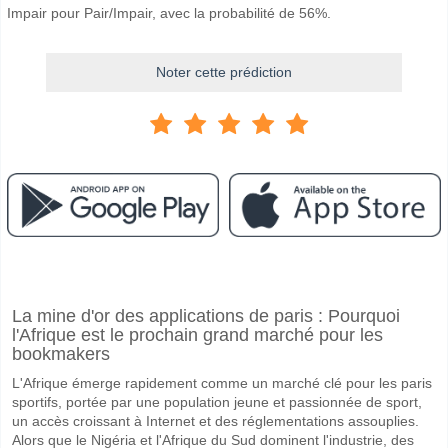
Impair pour Pair/Impair, avec la probabilité de 56%.
Noter cette prédiction
Facebook
Telegram
Instagram
A quand le match entre Shanxi Loongs v Zhejiang Lion
La mine d'or des applications de paris : Pourquoi
Le match entre Shanxi Loongs v Zhejiang Lions 10 May 2026 12:35 U
l'Afrique est le prochain grand marché pour les
Quelle est l'équipe favorite pour gagner entre Shanxi L
bookmakers
Zhejiang Lions pour le Gagnant du match, avec une probabilité de 58
L'Afrique émerge rapidement comme un marché clé pour les paris
sportifs, portée par une population jeune et passionnée de sport,
un accès croissant à Internet et des réglementations assouplies.
Alors que le Nigéria et l'Afrique du Sud dominent l'industrie, des