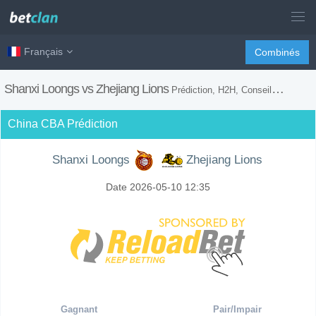
Français
Combinés
Shanxi Loongs vs Zhejiang Lions
Prédiction, H2H, Conseils de Paris et Prévision du Match
China CBA Prédiction
Shanxi Loongs
Zhejiang Lions
Date 2026-05-10 12:35
Gagnant
Pair/Impair