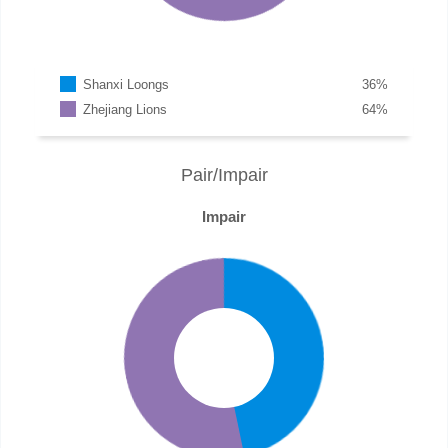
Shanxi Loongs
36
%
Zhejiang Lions
64
%
Pair/Impair
Impair