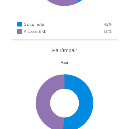
Santa Tecla
42
%
A.Lobos BKB
58
%
Pair/Impair
Pair