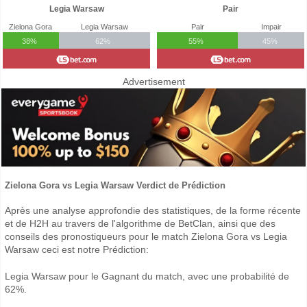
Legia Warsaw
Pair
Zielona Gora
Legia Warsaw
Pair
Impair
38%
62%
55%
45%
Advertisement
Zielona Gora vs Legia Warsaw Verdict de Prédiction
Après une analyse approfondie des statistiques, de la forme récente
et de H2H au travers de l'algorithme de BetClan, ainsi que des
conseils des pronostiqueurs pour le match Zielona Gora vs Legia
Warsaw ceci est notre Prédiction:
Legia Warsaw pour le Gagnant du match, avec une probabilité de
62%.