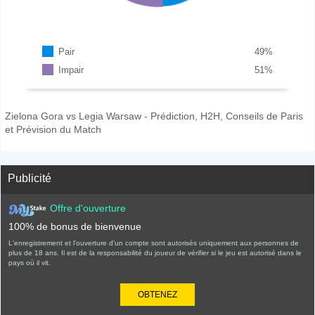
Pair
49
%
Impair
51
%
Zielona Gora vs Legia Warsaw - Prédiction, H2H, Conseils de Paris
et Prévision du Match
Publicité
Offre d'ouverture
100% de bonus de bienvenue
L'enregistrement et l'ouverture d'un compte sont autorisés uniquement aux personnes de
plus de 18 ans. Il est de la responsabilité du joueur de vérifier si le jeu est autorisé dans le
pays où il vit.
OBTENEZ