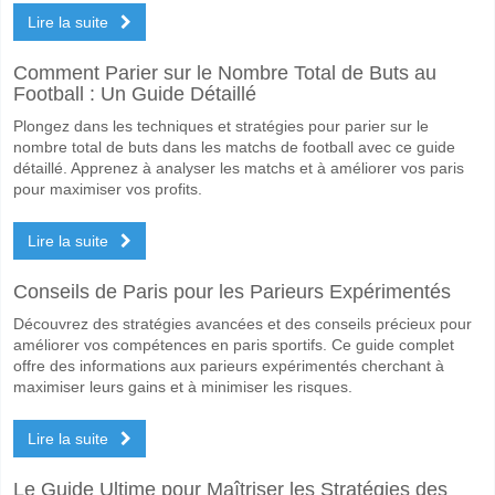
Lire la suite
Comment Parier sur le Nombre Total de Buts au
Football : Un Guide Détaillé
Plongez dans les techniques et stratégies pour parier sur le
nombre total de buts dans les matchs de football avec ce guide
détaillé. Apprenez à analyser les matchs et à améliorer vos paris
pour maximiser vos profits.
Lire la suite
Conseils de Paris pour les Parieurs Expérimentés
Découvrez des stratégies avancées et des conseils précieux pour
améliorer vos compétences en paris sportifs. Ce guide complet
offre des informations aux parieurs expérimentés cherchant à
maximiser leurs gains et à minimiser les risques.
Lire la suite
Le Guide Ultime pour Maîtriser les Stratégies des