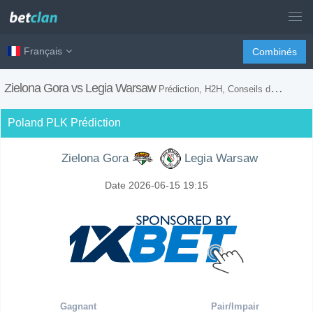
Français
Combinés
Zielona Gora vs Legia Warsaw
Prédiction, H2H, Conseils de Paris et Prévision du Match
Poland PLK Prédiction
Zielona Gora
Legia Warsaw
Date 2026-06-15 19:15
Gagnant
Pair/Impair