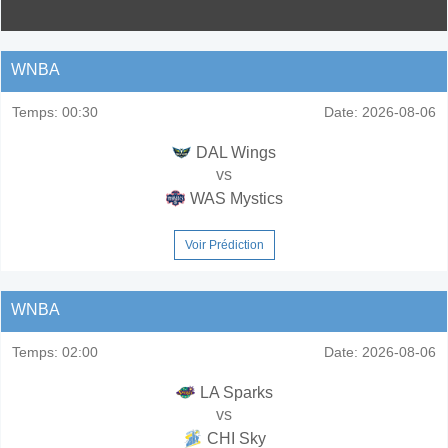
WNBA
Temps:
00:30
Date:
2026-08-06
DAL Wings
vs
WAS Mystics
Voir Prédiction
WNBA
Temps:
02:00
Date:
2026-08-06
LA Sparks
vs
CHI Sky