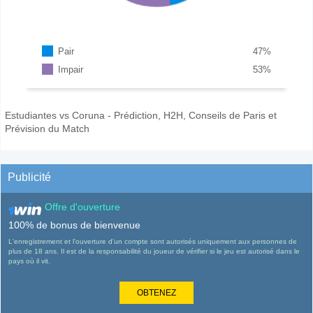
Pair
47
%
Impair
53
%
Estudiantes vs Coruna - Prédiction, H2H, Conseils de Paris et
Prévision du Match
Publicité
Offre d'ouverture
100% de bonus de bienvenue
L'enregistrement et l'ouverture d'un compte sont autorisés uniquement aux personnes de
plus de 18 ans. Il est de la responsabilité du joueur de vérifier si le jeu est autorisé dans le
pays où il vit.
OBTENEZ