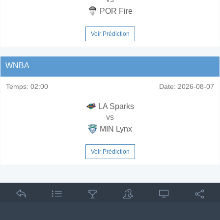
POR Fire
Voir Prédiction
WNBA
Temps:
02:00
Date:
2026-08-07
LA Sparks
vs
MIN Lynx
Voir Prédiction