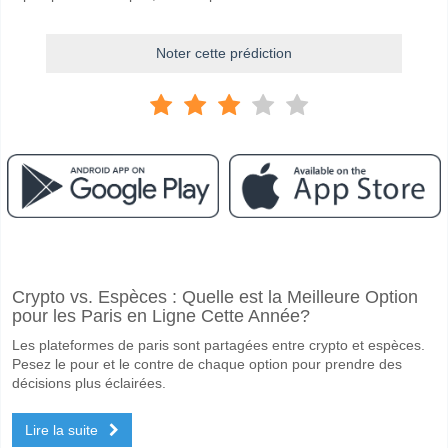
Noter cette prédiction
Facebook
Telegram
Instagram
A quand le match entre Estudiantes v Coruna?
Crypto vs. Espèces : Quelle est la Meilleure Option
Le match entre Estudiantes v Coruna 07 June 2026 18:00 UK time.
pour les Paris en Ligne Cette Année?
Quelle est l'équipe favorite pour gagner entre Estudian
Les plateformes de paris sont partagées entre crypto et espèces.
Coruna pour le Gagnant du match, avec une probabilité de 68%
Pesez le pour et le contre de chaque option pour prendre des
décisions plus éclairées.
Lire la suite