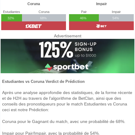
Coruna
Impair
Estudiantes
Coruna
Pair
Impair
32%
68%
46%
54%
Advertisement
Estudiantes vs Coruna Verdict de Prédiction
Après une analyse approfondie des statistiques, de la forme récente
et de H2H au travers de l'algorithme de BetClan, ainsi que des
conseils des pronostiqueurs pour le match Estudiantes vs Coruna
ceci est notre Prédiction:
Coruna pour le Gagnant du match, avec une probabilité de 68%.
Impair pour Pair/Impair, avec la probabilité de 54%.