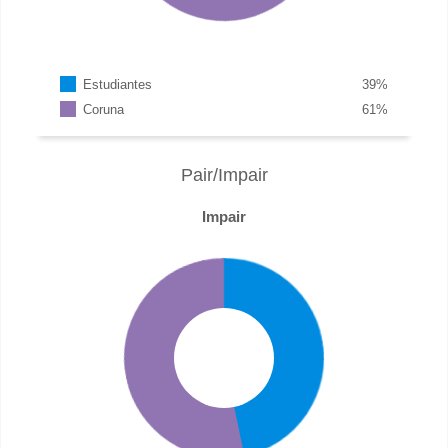
Estudiantes
39
%
Coruna
61
%
Pair/Impair
Impair