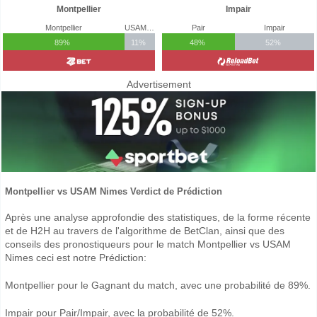
Montpellier
Impair
Montpellier
USAM Nimes
Pair
Impair
89%
11%
48%
52%
Advertisement
Montpellier vs USAM Nimes Verdict de Prédiction
Après une analyse approfondie des statistiques, de la forme récente
et de H2H au travers de l'algorithme de BetClan, ainsi que des
conseils des pronostiqueurs pour le match Montpellier vs USAM
Nimes ceci est notre Prédiction:
Montpellier pour le Gagnant du match, avec une probabilité de 89%.
Impair pour Pair/Impair, avec la probabilité de 52%.