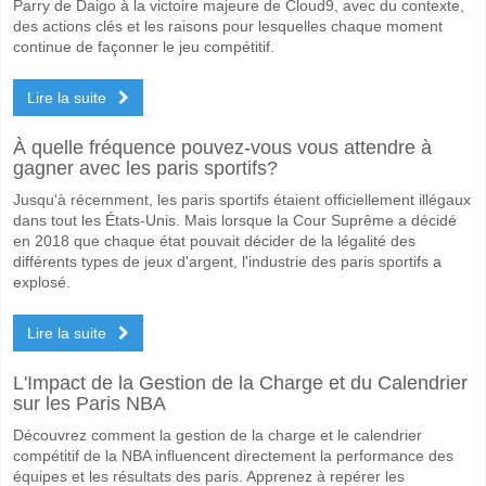
Parry de Daigo à la victoire majeure de Cloud9, avec du contexte,
des actions clés et les raisons pour lesquelles chaque moment
continue de façonner le jeu compétitif.
Lire la suite
À quelle fréquence pouvez-vous vous attendre à
gagner avec les paris sportifs?
Jusqu'à récemment, les paris sportifs étaient officiellement illégaux
dans tout les États-Unis. Mais lorsque la Cour Suprême a décidé
en 2018 que chaque état pouvait décider de la légalité des
différents types de jeux d'argent, l'industrie des paris sportifs a
explosé.
Lire la suite
L'Impact de la Gestion de la Charge et du Calendrier
sur les Paris NBA
Découvrez comment la gestion de la charge et le calendrier
compétitif de la NBA influencent directement la performance des
équipes et les résultats des paris. Apprenez à repérer les