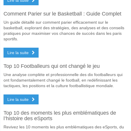
Lire la suite
Comment Parier sur le Basketball : Guide Complet
Un guide détaillé sur comment parier efficacement sur le
basketball, explorant des stratégies, des analyses et des conseils
pratiques pour maximiser vos chances de succès dans les paris
sportifs.
Lire la suite
Top 10 Footballeurs qui ont changé le jeu
Une analyse complète et professionnelle des dix footballeurs qui
ont fondamentalement changé le football, en redéfinissant les
tactiques, les positions et la culture footballistique mondiale.
Lire la suite
Top 10 des moments les plus emblématiques de
l’histoire des eSports
Revivez les 10 moments les plus emblématiques des eSports, du