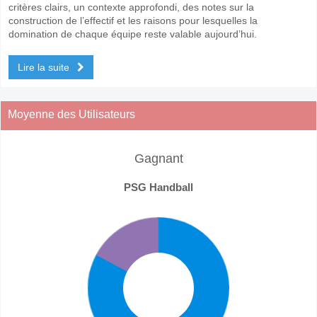
critères clairs, un contexte approfondi, des notes sur la
construction de l’effectif et les raisons pour lesquelles la
domination de chaque équipe reste valable aujourd’hui.
Lire la suite
Moyenne des Utilisateurs
Gagnant
PSG Handball