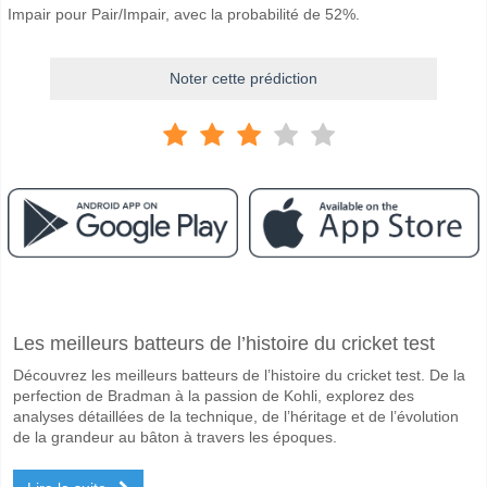
Impair pour Pair/Impair, avec la probabilité de 52%.
Noter cette prédiction
Facebook
Telegram
Instagram
A quand le match entre PSG Handball v Tremblay?
Les meilleurs batteurs de l’histoire du cricket test
Le match entre PSG Handball v Tremblay 06 June 2026 19:30 UK time
Découvrez les meilleurs batteurs de l’histoire du cricket test. De la
Quelle est l'équipe favorite pour gagner entre PSG Han
perfection de Bradman à la passion de Kohli, explorez des
PSG Handball pour le Gagnant du match, avec une probabilité de 11%
analyses détaillées de la technique, de l’héritage et de l’évolution
de la grandeur au bâton à travers les époques.