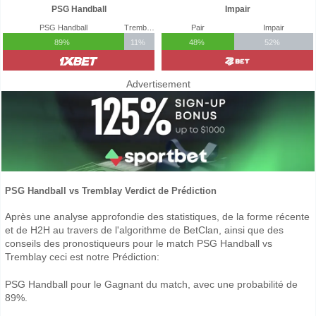
PSG Handball
Impair
PSG Handball
Tremblay
Pair
Impair
89%
11%
48%
52%
Advertisement
PSG Handball vs Tremblay Verdict de Prédiction
Après une analyse approfondie des statistiques, de la forme récente
et de H2H au travers de l'algorithme de BetClan, ainsi que des
conseils des pronostiqueurs pour le match PSG Handball vs
Tremblay ceci est notre Prédiction:
PSG Handball pour le Gagnant du match, avec une probabilité de
89%.