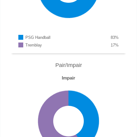
PSG Handball
83
%
Tremblay
17
%
Pair/Impair
Impair