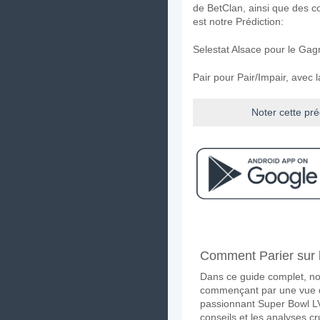
de BetClan, ainsi que des c
est notre Prédiction:
Selestat Alsace pour le Gag
Pair pour Pair/Impair, avec 
Noter cette pré
Facebook
Telegram
Instag
A quand le match entr
Comment Parier sur 
Le match entre Selestat Al
Dans ce guide complet, no
Quelle est l'équipe fa
commençant par une vue d'
Selestat Alsace pour le Gag
passionnant Super Bowl LVI
conseils et les analyses c