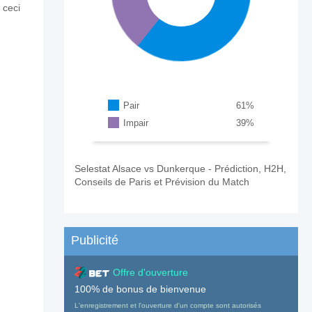
 ceci
Pair
61
%
Impair
39
%
Selestat Alsace vs Dunkerque - Prédiction, H2H,
Conseils de Paris et Prévision du Match
Publicité
Offre d'ouverture
100% de bonus de bienvenue
L'enregistrement et l'ouverture d'un compte sont autorisés