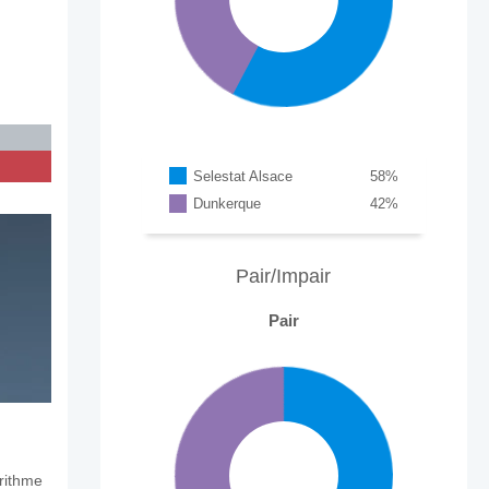
Selestat Alsace
58
%
Dunkerque
42
%
Pair/Impair
Pair
orithme