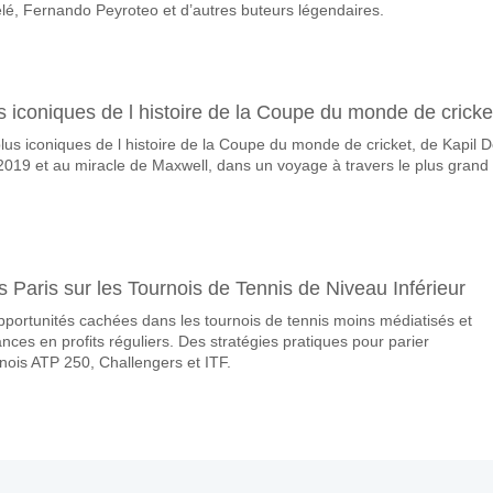
lé, Fernando Peyroteo et d’autres buteurs légendaires.
 iconiques de l histoire de la Coupe du monde de cricke
us iconiques de l histoire de la Coupe du monde de cricket, de Kapil D
 2019 et au miracle de Maxwell, dans un voyage à travers le plus grand
 Paris sur les Tournois de Tennis de Niveau Inférieur
opportunités cachées dans les tournois de tennis moins médiatisés et
ces en profits réguliers. Des stratégies pratiques pour parier
rnois ATP 250, Challengers et ITF.