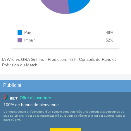
Pair
48
%
Impair
52
%
IA Wild vs GRA Griffins - Prédiction, H2H, Conseils de Paris et
Prévision du Match
Publicité
Offre d'ouverture
100% de bonus de bienvenue
L'enregistrement et l'ouverture d'un compte sont autorisés uniquement aux personnes de
plus de 18 ans. Il est de la responsabilité du joueur de vérifier si le jeu est autorisé dans le
pays où il vit.