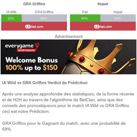
GRA Griffins
Impair
IA Wild
GRA Griffins
Pair
Impair
31%
69%
46%
54%
Advertisement
IA Wild vs GRA Griffins Verdict de Prédiction
Après une analyse approfondie des statistiques, de la forme récente
et de H2H au travers de l'algorithme de BetClan, ainsi que des
conseils des pronostiqueurs pour le match IA Wild vs GRA Griffins
ceci est notre Prédiction:
GRA Griffins pour le Gagnant du match, avec une probabilité de
69%.