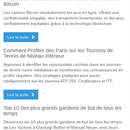
Bitcoin
Les casinos Bitcoin révolutionnent les jeux en ligne, offrant une
confidentialité inégalée, des transactions instantanées et des jeux
vérifiablement équitables grâce à la technologie blockchain.
Lire la suite
Comment Profiter des Paris sur les Tournois de
Tennis de Niveau Inférieur
Apprenez à identifier les opportunités cachées dans les tournois
de tennis moins médiatisés et transformez vos connaissances en
profits réguliers. Des stratégies pratiques pour parier
intelligemment sur les tournois ATP 250, Challengers et ITF.
Lire la suite
Top 10 des plus grands gardiens de but de tous les
temps
Découvrez les 10 plus grands gardiens de but de tous les temps,
de Lev Yachine à Gianluigi Buffon et Manuel Neuer, avec leurs