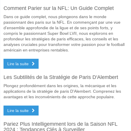
Comment Parier sur la NFL: Un Guide Complet
Dans ce guide complet, nous plongeons dans le monde
passionnant des paris sur la NFL. En commençant par une vue
d'ensemble approfondie de la ligue et de ses points forts, y
compris le passionnant Super Bowl LVII, nous explorons en
profondeur les stratégies de paris efficaces, les conseils et les
analyses cruciales pour transformer votre passion pour le football
américain en entreprises rentables.
Lire la suite
Les Subtilités de la Stratégie de Paris D'Alembert
Plongez profondément dans les origines, la mécanique et les
applications de la stratégie de paris D'Alembert. Comprenez les
avantages et les inconvénients de cette approche populaire.
Lire la suite
Pariez Plus Intelligemment lors de la Saison NFL
2024 : Tendances Clés à Surveiller