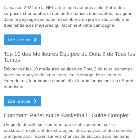
La saison 2024 de la NFL a été tout sauf prévisible. Entre des
surprises choquantes et des performances dominantes, naviguer
dans le paysage des paris ressemble à un jeu en soi. Explorons
trois tendances majeures qui façonnent cette campagne.
Lire la suite
Top 10 des Meilleures Équipes de Dota 2 de Tous les
Temps
Découvrez les 10 meilleures équipes de Dota 2 de tous les temps,
avec une analyse de leurs titres, leur héritage, leurs joueurs
légendaires, leur impact compétitif et leur influence sur les eSports
mondiaux.
Lire la suite
Comment Parier sur le Basketball : Guide Complet
Un guide détaillé sur comment parier efficacement sur le
basketball, explorant des stratégies, des analyses et des conseils
pratiques pour maximiser vos chances de succès dans les paris