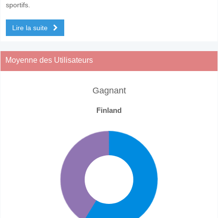
sportifs.
Lire la suite
Moyenne des Utilisateurs
Gagnant
Finland