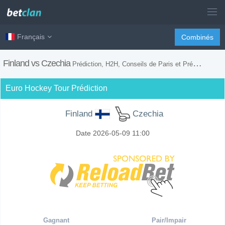
Français
Combinés
Finland vs Czechia
Prédiction, H2H, Conseils de Paris et Prévision du Match
Euro Hockey Tour Prédiction
Finland
Czechia
Date 2026-05-09 11:00
Gagnant
Pair/Impair