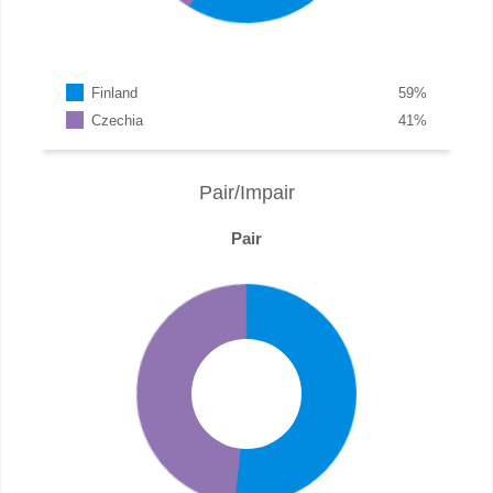
Finland
59
%
Czechia
41
%
Pair/Impair
Pair