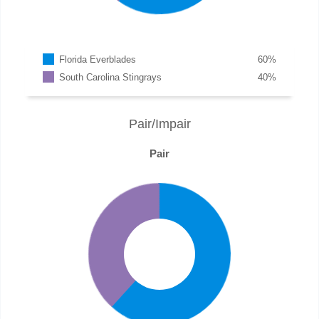
Florida Everblades
60
%
South Carolina Stingrays
40
%
Pair/Impair
Pair