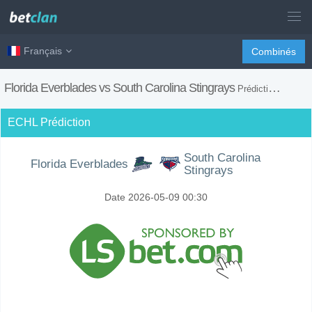
Français
Combinés
Florida Everblades vs South Carolina Stingrays
Prédiction, H2H, Conseils de Paris et Prévision du Match
ECHL Prédiction
South Carolina
Florida Everblades
Stingrays
Date 2026-05-09 00:30