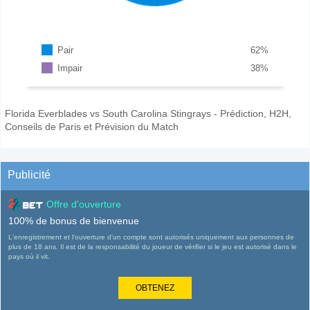
Pair
62
%
Impair
38
%
Florida Everblades vs South Carolina Stingrays - Prédiction, H2H,
Conseils de Paris et Prévision du Match
Publicité
Offre d'ouverture
100% de bonus de bienvenue
L'enregistrement et l'ouverture d'un compte sont autorisés uniquement aux personnes de
plus de 18 ans. Il est de la responsabilité du joueur de vérifier si le jeu est autorisé dans le
pays où il vit.
OBTENEZ