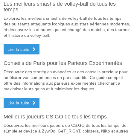
Les meilleurs smashs de volley-ball de tous les
temps
Explorez les meilleurs smashs de volley-ball de tous les temps,
des puissants attaquants iconiques aux stars aériennes modernes,
et découvrez les attaques qui ont changé des matchs, des tournois
et lhistoire du volley-ball.
Lire la suite
Conseils de Paris pour les Parieurs Expérimentés
Découvrez des stratégies avancées et des conseils précieux pour
améliorer vos compétences en paris sportifs. Ce guide complet
offre des informations aux parieurs expérimentés cherchant à
maximiser leurs gains et à minimiser les risques.
Lire la suite
Meilleurs joueurs CS:GO de tous les temps
Découvrez les meilleurs joueurs de CS:GO de tous les temps, de
s1mple et dev1ce à ZywOo, GeT_RiGhT, coldzera, NiKo et autres