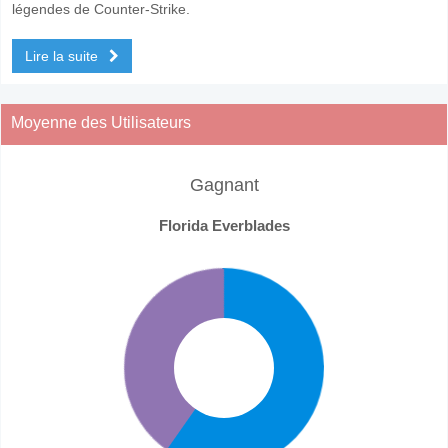
légendes de Counter-Strike.
Lire la suite
Moyenne des Utilisateurs
Gagnant
Florida Everblades