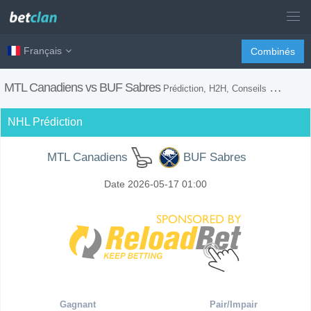
Français
Combinés
MTL Canadiens vs BUF Sabres
Prédiction, H2H, Conseils de Paris et Prévision du Match
NHL Prédiction
MTL Canadiens
BUF Sabres
Date 2026-05-17 01:00
Gagnant
Pair/Impair