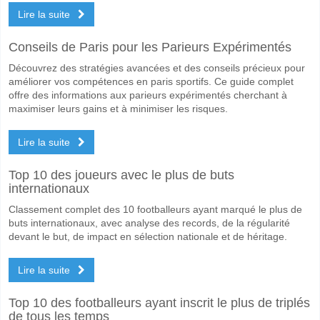
Lire la suite
Conseils de Paris pour les Parieurs Expérimentés
Découvrez des stratégies avancées et des conseils précieux pour
améliorer vos compétences en paris sportifs. Ce guide complet
offre des informations aux parieurs expérimentés cherchant à
maximiser leurs gains et à minimiser les risques.
Lire la suite
Top 10 des joueurs avec le plus de buts
internationaux
Classement complet des 10 footballeurs ayant marqué le plus de
buts internationaux, avec analyse des records, de la régularité
devant le but, de impact en sélection nationale et de héritage.
Lire la suite
Top 10 des footballeurs ayant inscrit le plus de triplés
de tous les temps