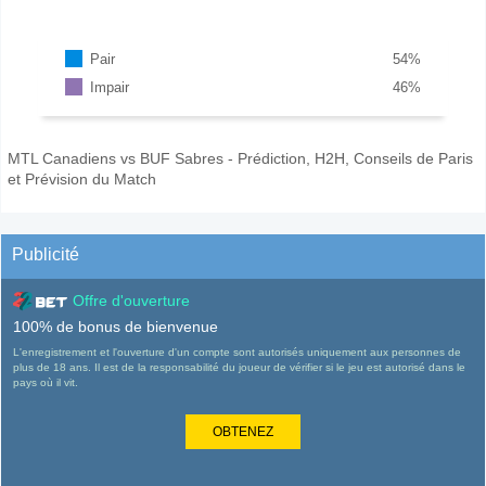
Pair
54
%
Impair
46
%
MTL Canadiens vs BUF Sabres - Prédiction, H2H, Conseils de Paris
et Prévision du Match
Publicité
Offre d'ouverture
100% de bonus de bienvenue
L'enregistrement et l'ouverture d'un compte sont autorisés uniquement aux personnes de
plus de 18 ans. Il est de la responsabilité du joueur de vérifier si le jeu est autorisé dans le
pays où il vit.
OBTENEZ