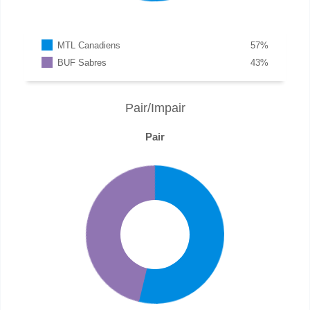
MTL Canadiens
57
%
BUF Sabres
43
%
Pair/Impair
Pair