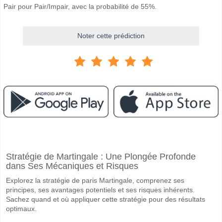
Pair pour Pair/Impair, avec la probabilité de 55%.
Noter cette prédiction
Facebook
Telegram
Instagram
A quand le match entre MTL Canadiens v BUF Sabres?
Stratégie de Martingale : Une Plongée Profonde
Le match entre MTL Canadiens v BUF Sabres 17 May 2026 01:00 UK 
dans Ses Mécaniques et Risques
Quelle est l'équipe favorite pour gagner entre MTL Ca
Explorez la stratégie de paris Martingale, comprenez ses
MTL Canadiens pour le Gagnant du match, avec une probabilité de 3
principes, ses avantages potentiels et ses risques inhérents.
Sachez quand et où appliquer cette stratégie pour des résultats
optimaux.