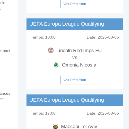
 le
Voir Prédiction
.
UEFA Europa League Qualifying
Temps:
18:00
Date:
2026-08-06
Lincoln Red Imps FC
impact
vs
Omonia Nicosia
Voir Prédiction
mances
nce
UEFA Europa League Qualifying
Temps:
17:00
Date:
2026-08-06
Maccabi Tel Aviv