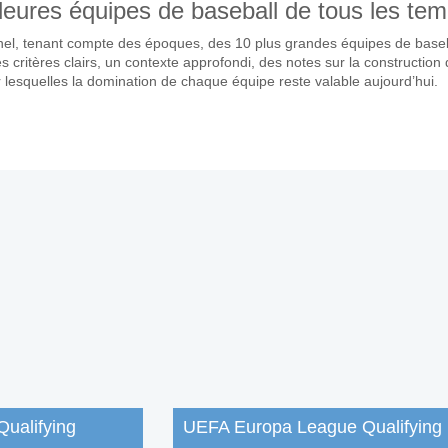
leures équipes de baseball de tous les te
el, tenant compte des époques, des 10 plus grandes équipes de baseb
s critères clairs, un contexte approfondi, des notes sur la construction
our lesquelles la domination de chaque équipe reste valable aujourd’hui.
ualifying
UEFA Europa League Qualifying