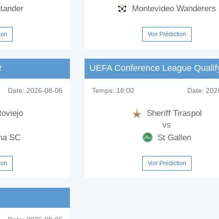
tander
Montevideo Wanderers
ion
Voir Prédiction
r
UEFA Conference League Qualif
Date:
2026-08-06
Temps:
18:00
Date:
2026
oviejo
Sheriff Tiraspol
vs
na SC
St Gallen
ion
Voir Prédiction