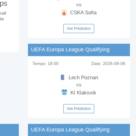
mps
vs
CSKA Sofia
all
 de
Voir Prédiction
UEFA Europa League Qualifying
Temps:
18:00
Date:
2026-08-06
Lech Poznan
vs
KI Klaksvik
Voir Prédiction
UEFA Europa League Qualifying