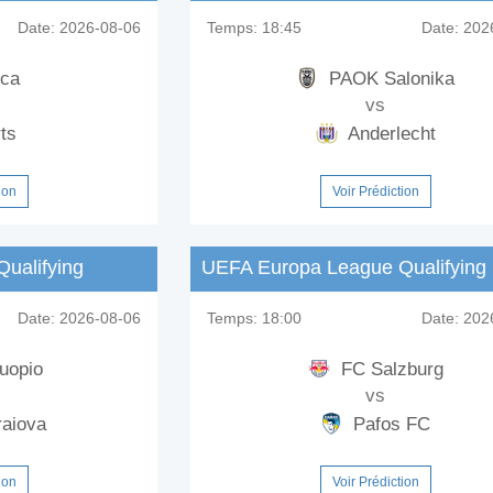
Date:
2026-08-06
Temps:
18:45
Date:
2026
ica
PAOK Salonika
vs
ts
Anderlecht
ion
Voir Prédiction
ualifying
UEFA Europa League Qualifying
Date:
2026-08-06
Temps:
18:00
Date:
2026
uopio
FC Salzburg
vs
aiova
Pafos FC
ion
Voir Prédiction