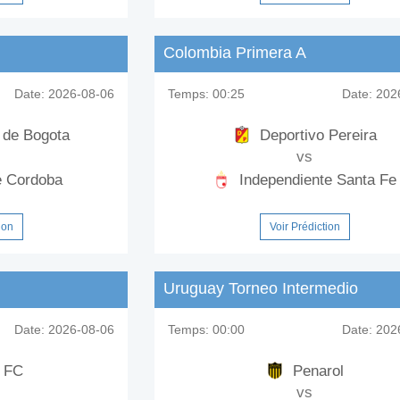
Colombia Primera A
Date:
2026-08-06
Temps:
00:25
Date:
2026
 de Bogota
Deportivo Pereira
vs
e Cordoba
Independiente Santa Fe
ion
Voir Prédiction
Uruguay Torneo Intermedio
Date:
2026-08-06
Temps:
00:00
Date:
2026
 FC
Penarol
vs