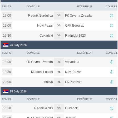
TEMPS
DOMICILE
EXTÉRIEUR
CONSEIL
vs
Radnik Surdulica
FK Crvena Zvezda
17:00
vs
Novi Pazar
OFK Beograd
19:00
vs
Cukaricki
Radnicki 1923
19:30
26 July 2026
TEMPS
DOMICILE
EXTÉRIEUR
CONSEIL
vs
FK Crvena Zvezda
Vojvodina
18:00
vs
Mladost Lucani
Novi Pazar
19:30
vs
Macva
FK Partizan
20:00
25 July 2026
TEMPS
DOMICILE
EXTÉRIEUR
CONSEIL
vs
Radnicki NIS
Cukaricki
16:30