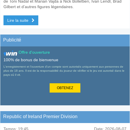
de Toni Nadal et Marian Vajda à Nick Bollettieri, Ivan Lendl, Brad
Gilbert et d’autres figures légendaires.
Lire la suite
Publicité
Offre d'ouverture
100% de bonus de bienvenue
L'enregistrement et l'ouverture d'un compte sont autorisés uniquement aux personnes de
plus de 18 ans. Il est de la responsabilité du joueur de vérifier si le jeu est autorisé dans le
pays où il vit.
OBTENEZ
Republic of Ireland Premier Division
Temps:
19:45
Date:
2026-08-07