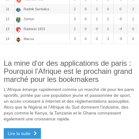
11
Radnik Surdulica
2
0
2
0
0
2
12
Zemun
3
0
1
2
-5
1
13
Radnicki 1923
2
0
0
2
-4
0
14
Macva
3
0
0
3
-9
0
La mine d'or des applications de paris :
Pourquoi l'Afrique est le prochain grand
marché pour les bookmakers
L'Afrique émerge rapidement comme un marché clé pour les paris
sportifs, portée par une population jeune et passionnée de sport,
un accès croissant à Internet et des réglementations assouplies.
Alors que le Nigéria et l'Afrique du Sud dominent l'industrie, des
pays comme le Kenya, la Tanzanie et le Ghana connaissent
également une croissance rapide.
Lire la suite