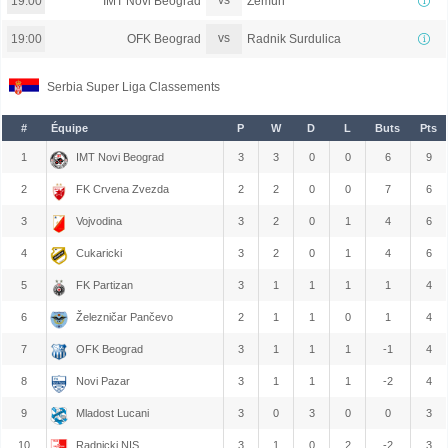
vs
IMT Novi Beograd
Zemun
19:00
vs
OFK Beograd
Radnik Surdulica
19:00
Serbia Super Liga Classements
#
Équipe
P
W
D
L
Buts
Pts
1
IMT Novi Beograd
3
3
0
0
6
9
2
FK Crvena Zvezda
2
2
0
0
7
6
3
Vojvodina
3
2
0
1
4
6
4
Cukaricki
3
2
0
1
4
6
5
FK Partizan
3
1
1
1
1
4
6
Železničar Pančevo
2
1
1
0
1
4
7
OFK Beograd
3
1
1
1
-1
4
8
Novi Pazar
3
1
1
1
-2
4
9
Mladost Lucani
3
0
3
0
0
3
10
Radnicki NIS
3
1
0
2
-2
3