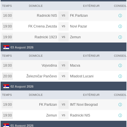
TEMPS
DOMICILE
EXTÉRIEUR
CONSEIL
vs
Radnicki NIS
FK Partizan
16:00
vs
FK Crvena Zvezda
Novi Pazar
19:00
vs
Radnicki 1923
Zemun
19:00
03 August 2026
TEMPS
DOMICILE
EXTÉRIEUR
CONSEIL
vs
Vojvodina
Macva
18:00
vs
Železničar Pančevo
Mladost Lucani
20:00
02 August 2026
TEMPS
DOMICILE
EXTÉRIEUR
CONSEIL
vs
FK Partizan
IMT Novi Beograd
19:00
vs
Zemun
Radnicki NIS
19:00
01 August 2026