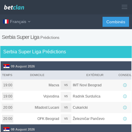
Français
Combinés
Serbia Super Liga
Prédictions
Serbia Super Liga Prédictions
09 August 2026
TEMPS
DOMICILE
EXTÉRIEUR
CONSEIL
vs
Macva
IMT Novi Beograd
19:00
vs
Vojvodina
Radnik Surdulica
19:00
vs
Mladost Lucani
Cukaricki
20:00
vs
OFK Beograd
Železničar Pančevo
20:00
08 August 2026