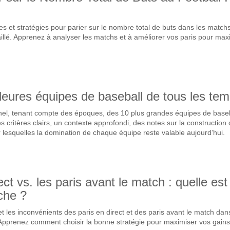
s et stratégies pour parier sur le nombre total de buts dans les match
aillé. Apprenez à analyser les matchs et à améliorer vos paris pour max
leures équipes de baseball de tous les te
el, tenant compte des époques, des 10 plus grandes équipes de baseb
s critères clairs, un contexte approfondi, des notes sur la construction
our lesquelles la domination de chaque équipe reste valable aujourd’hui.
ect vs. les paris avant le match : quelle est
che ?
 les inconvénients des paris en direct et des paris avant le match dans
 Apprenez comment choisir la bonne stratégie pour maximiser vos gains