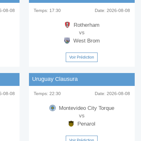
-08-08
Temps:
17:30
Date:
2026-08-08
Rotherham
vs
West Brom
Voir Prédiction
Uruguay Clausura
-08-08
Temps:
22:30
Date:
2026-08-08
Montevideo City Torque
vs
Penarol
Voir Prédiction