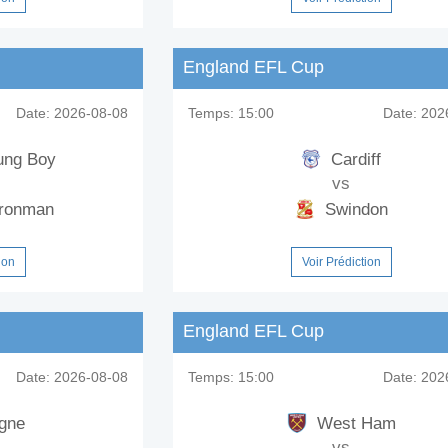
England EFL Cup
Date:
2026-08-08
Temps:
15:00
Date:
2026
ung Boy
Cardiff
vs
Ironman
Swindon
ion
Voir Prédiction
England EFL Cup
Date:
2026-08-08
Temps:
15:00
Date:
2026
gne
West Ham
vs