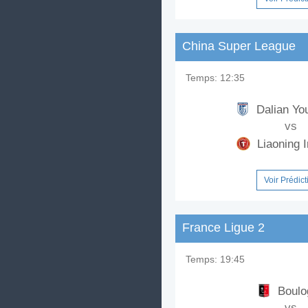
China Super League
Temps:
12:35
Dalian Yo
vs
Liaoning 
Voir Prédict
France Ligue 2
Temps:
19:45
Boulo
vs