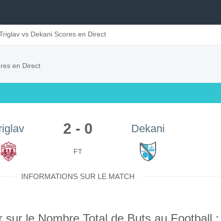
Triglav vs Dekani Scores en Direct
res en Direct
2 - 0
riglav
Dekani
FT
INFORMATIONS SUR LE MATCH
sur le Nombre Total de Buts au Football :