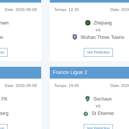
Date:
2026-08-08
Temps:
12:35
Date:
2026
gham
Zhejiang
vs
on
Wuhan Three Towns
ion
Voir Prédiction
France Ligue 2
Date:
2026-08-08
Temps:
19:45
Date:
2026
g FK
Sochaux
vs
borg
St Etienne
ion
Voir Prédiction