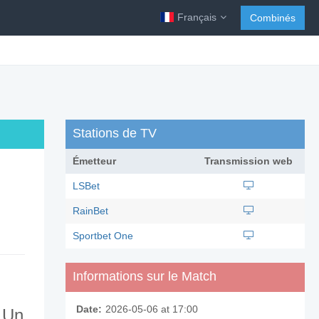
Français
Combinés
Stations de TV
Émetteur
Transmission web
LSBet
RainBet
Sportbet One
Informations sur le Match
Date:
2026-05-06 at 17:00
 Un