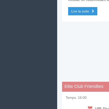
Lire la suite
Elite Club Friendlies
Temps:
16:00
VfB Stut