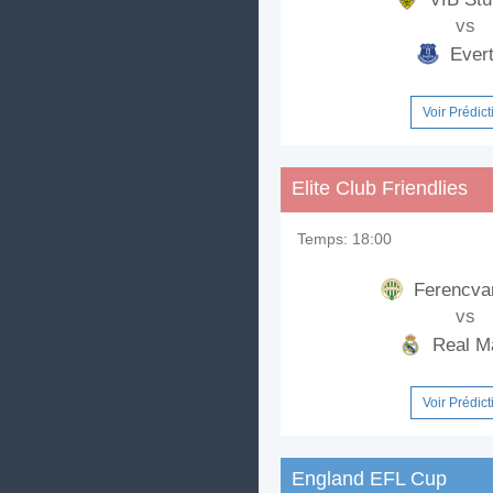
vs
Ever
Voir Prédict
Elite Club Friendlies
Temps:
18:00
Ferencva
vs
Real M
Voir Prédict
England EFL Cup