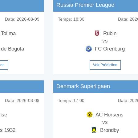
Russia Premier League
Date:
2026-08-09
Temps:
18:30
Date:
2026
 Tolima
Rubin
vs
 de Bogota
FC Orenburg
ion
Voir Prédiction
Denmark Superligaen
Date:
2026-08-09
Temps:
17:00
Date:
2026
nse
AC Horsens
vs
as 1932
Brondby