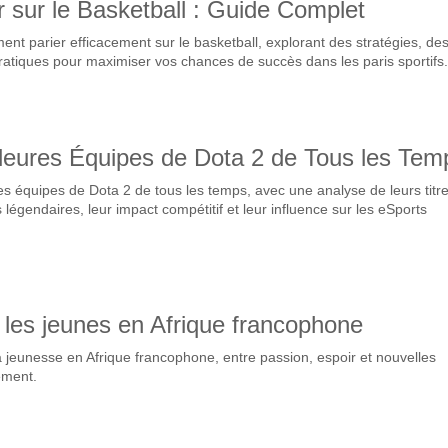
sur le Basketball : Guide Complet
ent parier efficacement sur le basketball, explorant des stratégies, de
ratiques pour maximiser vos chances de succès dans les paris sportifs.
leures Équipes de Dota 2 de Tous les Tem
s équipes de Dota 2 de tous les temps, avec une analyse de leurs titre
s légendaires, leur impact compétitif et leur influence sur les eSports
z les jeunes en Afrique francophone
 la jeunesse en Afrique francophone, entre passion, espoir et nouvelles
ement.