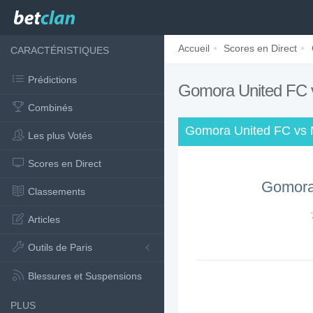
Accueil
Scores en Direct
CARACTÉRISTIQUES
Prédictions
Gomora United FC 
Combinés
Gomora United FC vs 
Les plus Votés
Scores en Direct
Gomora
Classements
Articles
Outils de Paris
Blessures et Suspensions
PLUS