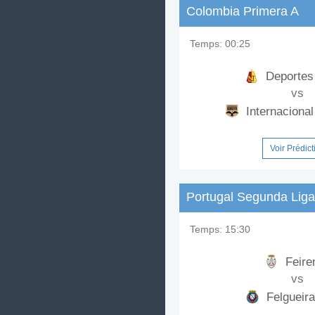
Colombia Primera A
Temps:
00:25
Deportes
vs
Internacional
Voir Prédict
Portugal Segunda Liga
Temps:
15:30
Feire
vs
Felgueir