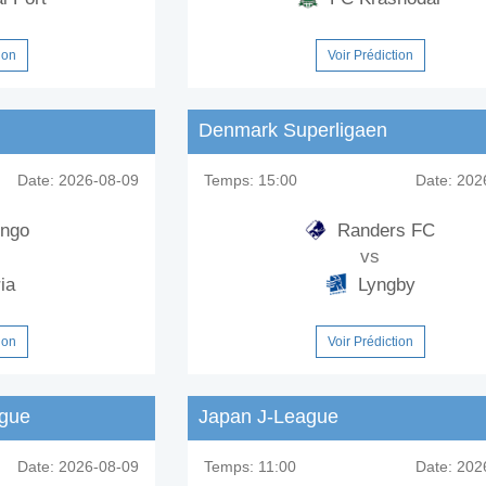
ion
Voir Prédiction
Denmark Superligaen
Date:
2026-08-09
Temps:
15:00
Date:
2026
ngo
Randers FC
vs
ia
Lyngby
ion
Voir Prédiction
ague
Japan J-League
Date:
2026-08-09
Temps:
11:00
Date:
2026