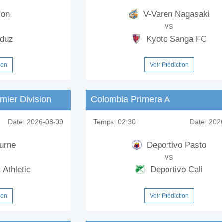
ion
V-Varen Nagasaki
vs
duz
Kyoto Sanga FC
ion
Voir Prédiction
mier Division
Colombia Primera A
Date:
2026-08-09
Temps:
02:30
Date:
2026
urne
Deportivo Pasto
vs
 Athletic
Deportivo Cali
ion
Voir Prédiction