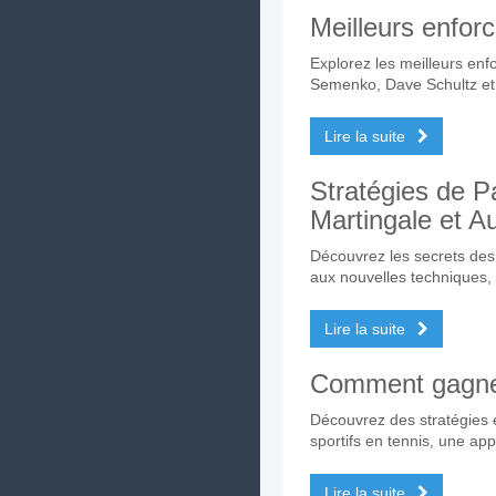
Meilleurs enforc
Explorez les meilleurs enf
Semenko, Dave Schultz et 
Lire la suite
Stratégies de P
Martingale et A
Découvrez les secrets des 
aux nouvelles techniques,
Lire la suite
Comment gagner 
Découvrez des stratégies e
sportifs en tennis, une ap
Lire la suite