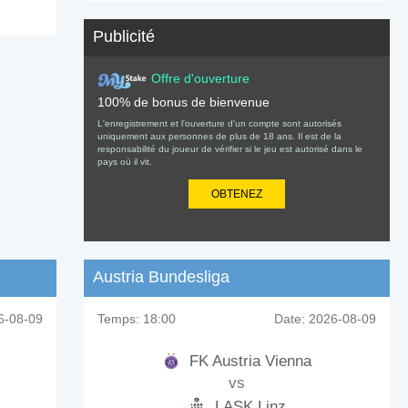
Publicité
Offre d'ouverture
100% de bonus de bienvenue
L'enregistrement et l'ouverture d'un compte sont autorisés
uniquement aux personnes de plus de 18 ans. Il est de la
responsabilité du joueur de vérifier si le jeu est autorisé dans le
pays où il vit.
OBTENEZ
Austria Bundesliga
-08-09
Temps:
18:00
Date:
2026-08-09
FK Austria Vienna
vs
LASK Linz