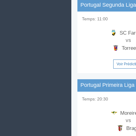
Portugal Segunda Liga
Temps:
11:00
SC Far
vs
Torre
Voir Prédict
Portugal Primeira Liga
Temps:
20:30
Moreir
vs
Bra