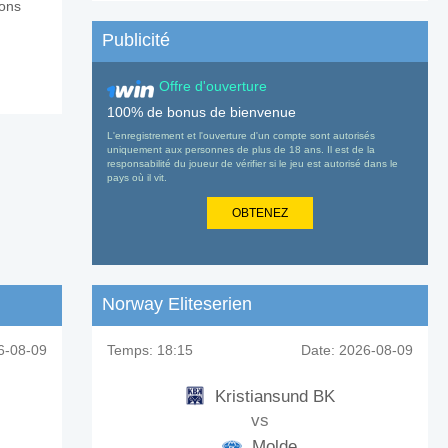
rons
Publicité
Offre d'ouverture
100% de bonus de bienvenue
L'enregistrement et l'ouverture d'un compte sont autorisés
uniquement aux personnes de plus de 18 ans. Il est de la
responsabilité du joueur de vérifier si le jeu est autorisé dans le
pays où il vit.
OBTENEZ
Norway Eliteserien
-08-09
Temps:
18:15
Date:
2026-08-09
Kristiansund BK
vs
Molde