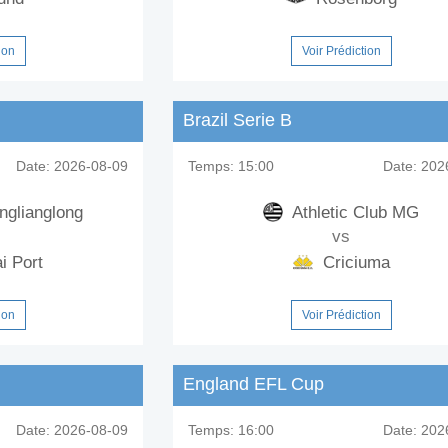
ion
Voir Prédiction
Brazil Serie B
Date:
2026-08-09
Temps:
15:00
Date:
2026
nglianglong
Athletic Club MG
vs
i Port
Criciuma
ion
Voir Prédiction
England EFL Cup
Date:
2026-08-09
Temps:
16:00
Date:
2026