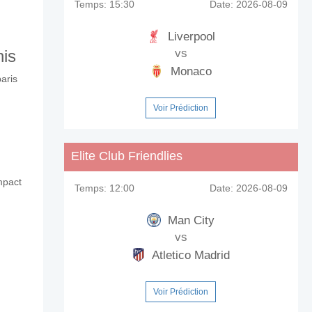
Temps:
15:30
Date:
2026-08-09
Liverpool
nis
vs
Monaco
aris
Voir Prédiction
Elite Club Friendlies
mpact
Temps:
12:00
Date:
2026-08-09
Man City
vs
Atletico Madrid
Voir Prédiction