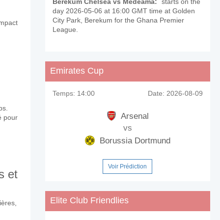
Berekum Chelsea vs Medeama:
starts on the
day 2026-05-06 at 16:00 GMT time at Golden
City Park, Berekum for the Ghana Premier
impact
League.
Emirates Cup
Temps:
14:00
Date:
2026-08-09
ps.
Arsenal
é pour
vs
Borussia Dortmund
Voir Prédiction
s et
Elite Club Friendlies
ières,