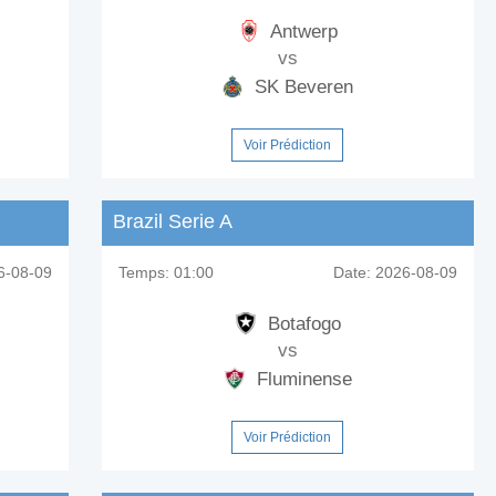
Antwerp
vs
SK Beveren
Voir Prédiction
Brazil Serie A
-08-09
Temps:
01:00
Date:
2026-08-09
Botafogo
vs
Fluminense
Voir Prédiction