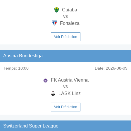
Cuiaba
vs
Fortaleza
Voir Prédiction
Austria Bundesliga
Temps:
18:00
Date:
2026-08-09
FK Austria Vienna
vs
LASK Linz
Voir Prédiction
Switzerland Super League