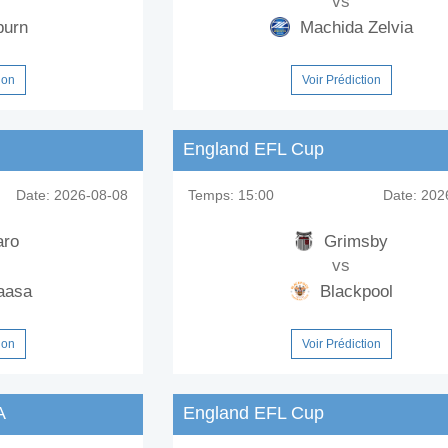
vs
burn
Machida Zelvia
ion
Voir Prédiction
England EFL Cup
Date:
2026-08-08
Temps:
15:00
Date:
2026
aro
Grimsby
vs
aasa
Blackpool
ion
Voir Prédiction
A
England EFL Cup