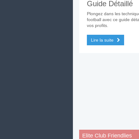
Guide Détaillé
Plongez dans les technique
football avec ce guide dét
vos profits.
Lire la suite
Elite Club Friendlies