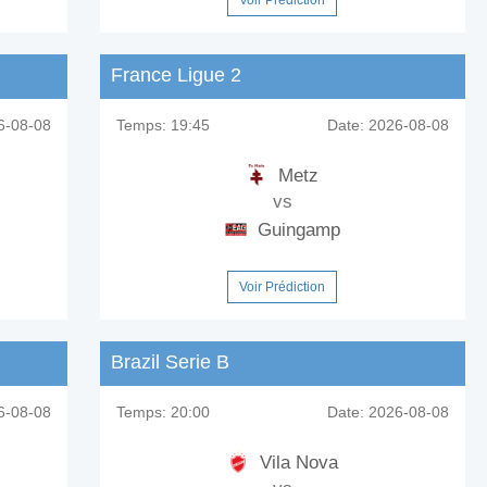
Voir Prédiction
France Ligue 2
-08-08
Temps:
19:45
Date:
2026-08-08
Metz
vs
Guingamp
Voir Prédiction
Brazil Serie B
-08-08
Temps:
20:00
Date:
2026-08-08
Vila Nova