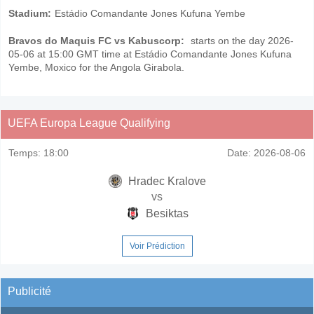
Stadium:
Estádio Comandante Jones Kufuna Yembe
Bravos do Maquis FC vs Kabuscorp:
starts on the day 2026-
05-06 at 15:00 GMT time at Estádio Comandante Jones Kufuna
Yembe, Moxico for the Angola Girabola.
UEFA Europa League Qualifying
Temps:
18:00
Date:
2026-08-06
Hradec Kralove
vs
Besiktas
Voir Prédiction
Publicité