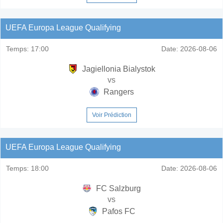
UEFA Europa League Qualifying
Temps:
17:00
Date:
2026-08-06
Jagiellonia Bialystok
vs
Rangers
Voir Prédiction
UEFA Europa League Qualifying
Temps:
18:00
Date:
2026-08-06
FC Salzburg
vs
Pafos FC