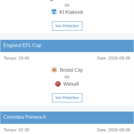
vs
KI Klaksvik
Voir Prédiction
England EFL Cup
Temps:
19:45
Date:
2026-08-06
Bristol City
vs
Walsall
Voir Prédiction
Colombia Primera A
Temps:
02:30
Date:
2026-08-06