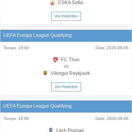
CSKA Sofia
Voir Prédiction
UEFA Europa League Qualifying
Temps:
19:00
Date:
2026-08-06
FC Thun
vs
Vikingur Reykjavik
Voir Prédiction
UEFA Europa League Qualifying
Temps:
18:00
Date:
2026-08-06
Lech Poznan