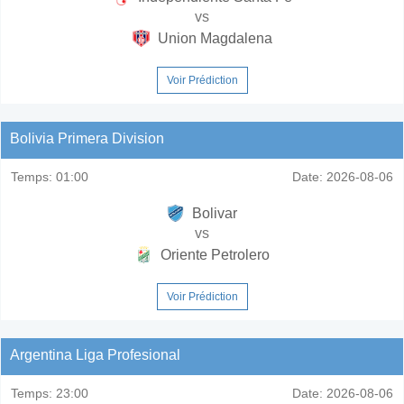
vs
Union Magdalena
Voir Prédiction
Bolivia Primera Division
Temps:
01:00
Date:
2026-08-06
Bolivar
vs
Oriente Petrolero
Voir Prédiction
Argentina Liga Profesional
Temps:
23:00
Date:
2026-08-06