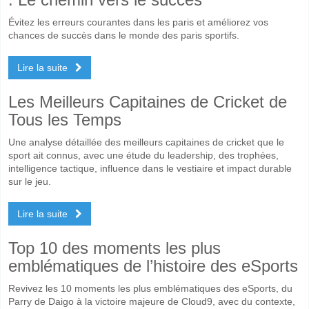
Évitez les erreurs courantes dans les paris et améliorez vos
chances de succès dans le monde des paris sportifs.
Lire la suite
Les Meilleurs Capitaines de Cricket de
Tous les Temps
Une analyse détaillée des meilleurs capitaines de cricket que le
sport ait connus, avec une étude du leadership, des trophées,
intelligence tactique, influence dans le vestiaire et impact durable
sur le jeu.
Lire la suite
Top 10 des moments les plus
emblématiques de l’histoire des eSports
Revivez les 10 moments les plus emblématiques des eSports, du
Parry de Daigo à la victoire majeure de Cloud9, avec du contexte,