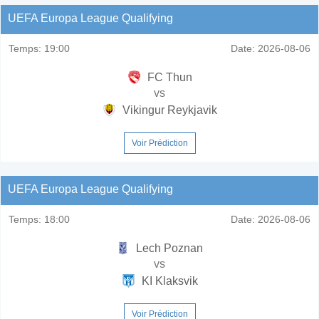
UEFA Europa League Qualifying
Temps:
19:00
Date:
2026-08-06
FC Thun
vs
Vikingur Reykjavik
Voir Prédiction
UEFA Europa League Qualifying
Temps:
18:00
Date:
2026-08-06
Lech Poznan
vs
KI Klaksvik
Voir Prédiction