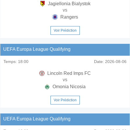
Jagiellonia Bialystok
vs
Rangers
Voir Prédiction
UEFA Europa League Qualifying
Temps:
18:00
Date:
2026-08-06
Lincoln Red Imps FC
vs
Omonia Nicosia
Voir Prédiction
UEFA Europa League Qualifying