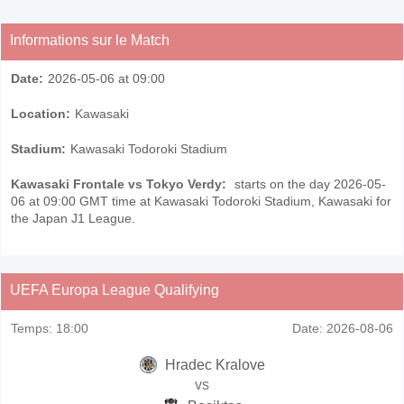
Informations sur le Match
Date:
2026-05-06 at 09:00
Location:
Kawasaki
Stadium:
Kawasaki Todoroki Stadium
Kawasaki Frontale vs Tokyo Verdy:
starts on the day 2026-05-
06 at 09:00 GMT time at Kawasaki Todoroki Stadium, Kawasaki for
the Japan J1 League.
UEFA Europa League Qualifying
Temps:
18:00
Date:
2026-08-06
Hradec Kralove
vs