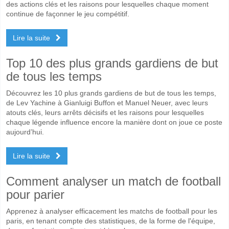
des actions clés et les raisons pour lesquelles chaque moment
continue de façonner le jeu compétitif.
Lire la suite
Top 10 des plus grands gardiens de but
de tous les temps
Découvrez les 10 plus grands gardiens de but de tous les temps,
de Lev Yachine à Gianluigi Buffon et Manuel Neuer, avec leurs
atouts clés, leurs arrêts décisifs et les raisons pour lesquelles
chaque légende influence encore la manière dont on joue ce poste
aujourd’hui.
Lire la suite
Comment analyser un match de football
pour parier
Apprenez à analyser efficacement les matchs de football pour les
paris, en tenant compte des statistiques, de la forme de l'équipe,