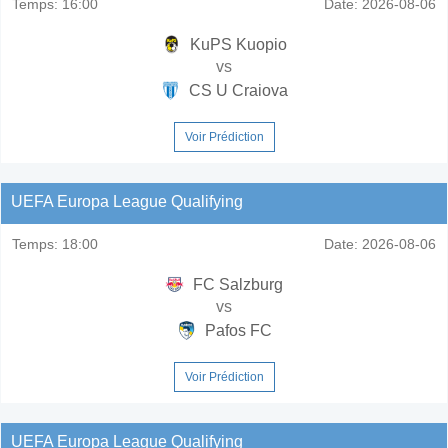
Temps:
16:00
Date:
2026-08-06
KuPS Kuopio
vs
CS U Craiova
Voir Prédiction
UEFA Europa League Qualifying
Temps:
18:00
Date:
2026-08-06
FC Salzburg
vs
Pafos FC
Voir Prédiction
UEFA Europa League Qualifying