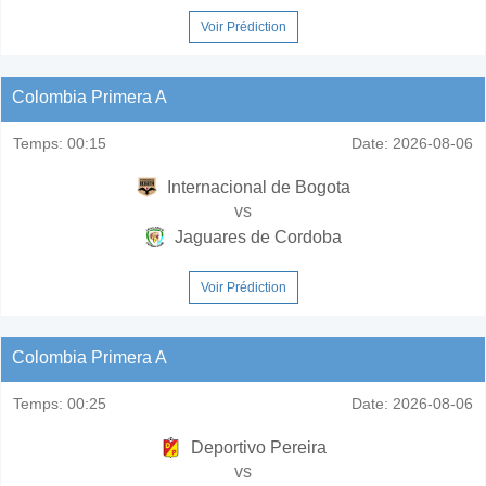
Voir Prédiction
Colombia Primera A
Temps:
00:15
Date:
2026-08-06
Internacional de Bogota
vs
Jaguares de Cordoba
Voir Prédiction
Colombia Primera A
Temps:
00:25
Date:
2026-08-06
Deportivo Pereira
vs