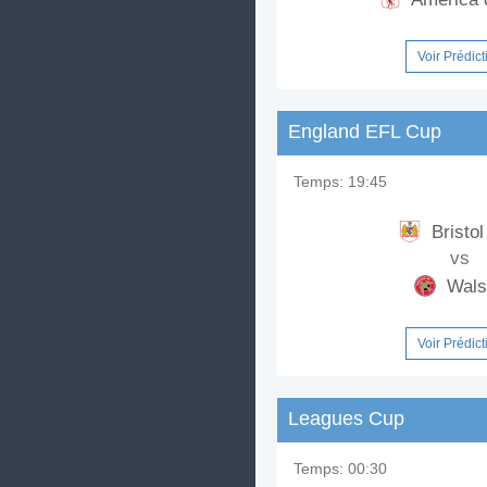
Voir Prédict
England EFL Cup
Temps:
19:45
Bristol
vs
Wals
Voir Prédict
Leagues Cup
Temps:
00:30