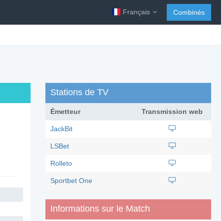
Français
Combinés
Stations de TV
Émetteur
Transmission web
JackBit
LSBet
Rolleto
Sportbet One
Informations sur le Match