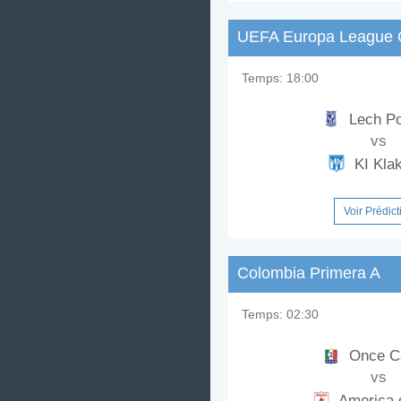
UEFA Europa League Q
Temps:
18:00
Lech P
vs
KI Klak
Voir Prédict
Colombia Primera A
Temps:
02:30
Once C
vs
America d