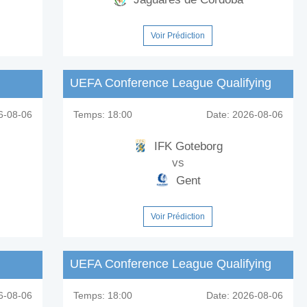
Voir Prédiction
UEFA Conference League Qualifying
-08-06
Temps:
18:00
Date:
2026-08-06
IFK Goteborg
vs
Gent
Voir Prédiction
UEFA Conference League Qualifying
-08-06
Temps:
18:00
Date:
2026-08-06