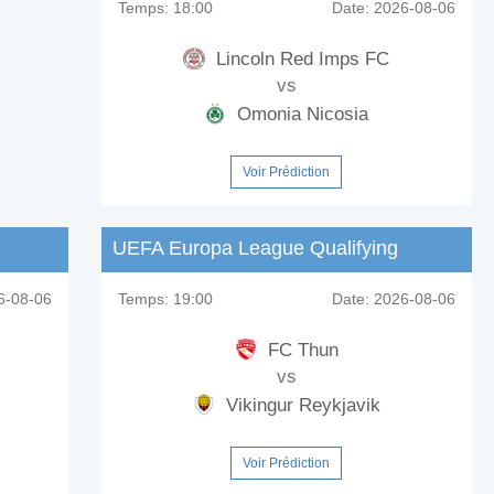
Temps:
18:00
Date:
2026-08-06
Lincoln Red Imps FC
vs
Omonia Nicosia
Voir Prédiction
UEFA Europa League Qualifying
-08-06
Temps:
19:00
Date:
2026-08-06
FC Thun
vs
Vikingur Reykjavik
Voir Prédiction