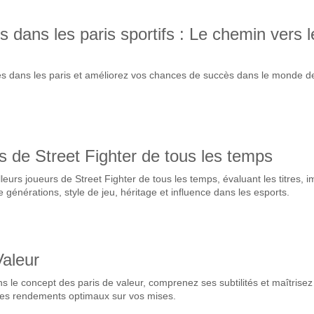
rs dans les paris sportifs : Le chemin vers l
tes dans les paris et améliorez vos chances de succès dans le monde d
rs de Street Fighter de tous les temps
eurs joueurs de Street Fighter de tous les temps, évaluant les titres, i
e générations, style de jeu, héritage et influence dans les esports.
Valeur
le concept des paris de valeur, comprenez ses subtilités et maîtrisez
des rendements optimaux sur vos mises.