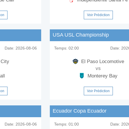
ion
Voir Prédiction
USA USL Championship
Date:
2026-08-06
Temps:
02:00
Date:
2026
 City
El Paso Locomotive
vs
all
Monterey Bay
ion
Voir Prédiction
Ecuador Copa Ecuador
Date:
2026-08-06
Temps:
01:00
Date:
2026