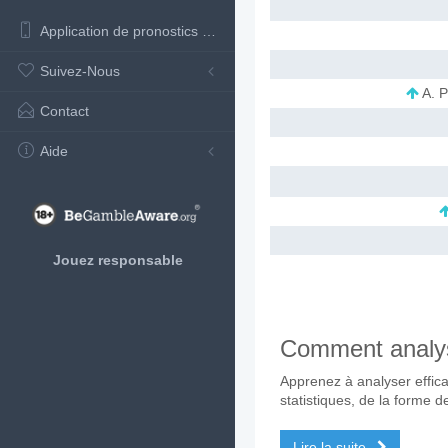
Application de pronostics de football
Suivez-Nous
A. P
Contact
Aide
Jouez responsable
Comment analyse
Apprenez à analyser effica
statistiques, de la forme d
Lire la suite