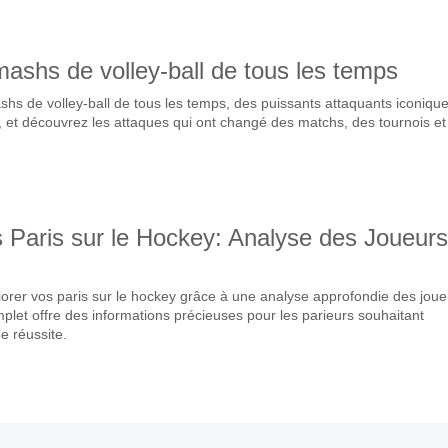
mashs de volley-ball de tous les temps
shs de volley-ball de tous les temps, des puissants attaquants iconiqu
 et découvrez les attaques qui ont changé des matchs, des tournois et
 Paris sur le Hockey: Analyse des Joueurs
er vos paris sur le hockey grâce à une analyse approfondie des joue
let offre des informations précieuses pour les parieurs souhaitant
e réussite.