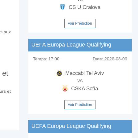
CS U Craiova
Voir Prédiction
es aux
UEFA Europa League Qualifying
Temps:
17:00
Date:
2026-08-06
 et
Maccabi Tel Aviv
vs
CSKA Sofia
urs et
Voir Prédiction
UEFA Europa League Qualifying