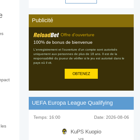
e
Publicité
es
Offre d'ouverture
100% de bonus de bienvenue
L'enregistrement et l'ouverture d'un compte sont autorisés
uniquement aux personnes de plus de 18 ans. Il est de la
responsabilité du joueur de vérifier si le jeu est autorisé dans le
pays où il vit.
OBTENEZ
mpact
UEFA Europa League Qualifying
Temps:
16:00
Date:
2026-08-06
 les
KuPS Kuopio
vs