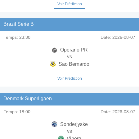
Voir Prédiction
Brazil Serie B
Temps:
23:30
Date:
2026-08-07
Operario PR
vs
Sao Bernardo
Voir Prédiction
Denmark Superligaen
Temps:
18:00
Date:
2026-08-07
Sonderjyske
vs
Viborg