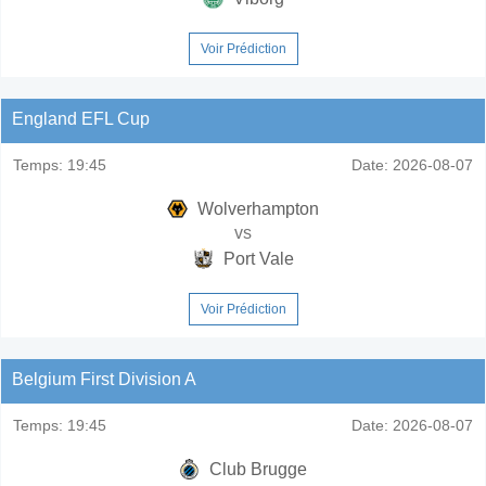
Voir Prédiction
England EFL Cup
Temps:
19:45
Date:
2026-08-07
Wolverhampton
vs
Port Vale
Voir Prédiction
Belgium First Division A
Temps:
19:45
Date:
2026-08-07
Club Brugge