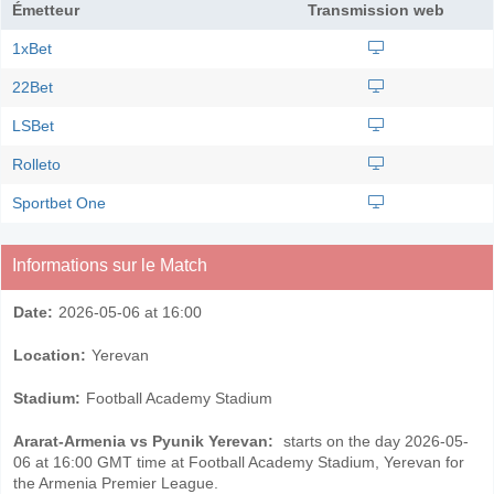
Émetteur
Transmission web
1xBet
22Bet
LSBet
Rolleto
Sportbet One
Informations sur le Match
Date:
2026-05-06 at 16:00
Location:
Yerevan
Stadium:
Football Academy Stadium
Ararat-Armenia vs Pyunik Yerevan:
starts on the day 2026-05-
06 at 16:00 GMT time at Football Academy Stadium, Yerevan for
the Armenia Premier League.