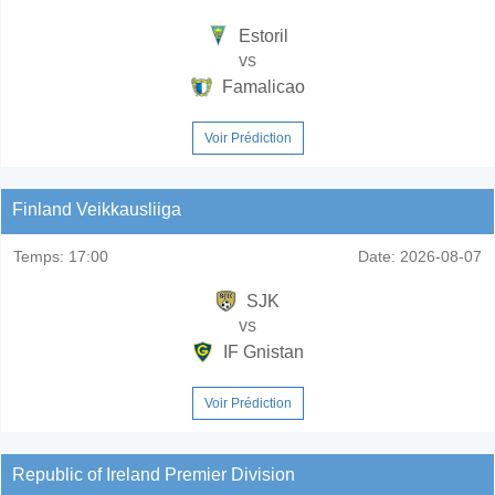
Estoril
vs
Famalicao
Voir Prédiction
Finland Veikkausliiga
Temps:
17:00
Date:
2026-08-07
SJK
vs
IF Gnistan
Voir Prédiction
Republic of Ireland Premier Division