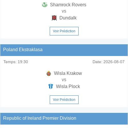
Shamrock Rovers
vs
Dundalk
Voir Prédiction
Poland Ekstraklasa
Temps:
19:30
Date:
2026-08-07
Wisla Krakow
vs
Wisla Plock
Voir Prédiction
Republic of Ireland Premier Division