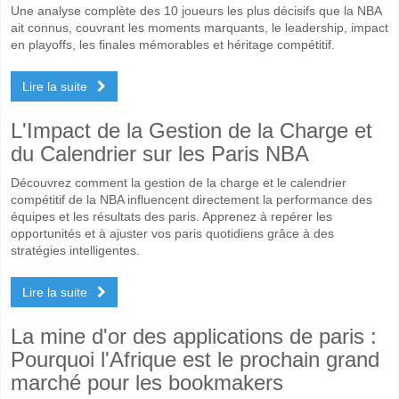
Une analyse complète des 10 joueurs les plus décisifs que la NBA
ait connus, couvrant les moments marquants, le leadership, impact
en playoffs, les finales mémorables et héritage compétitif.
Lire la suite
L'Impact de la Gestion de la Charge et
du Calendrier sur les Paris NBA
Découvrez comment la gestion de la charge et le calendrier
compétitif de la NBA influencent directement la performance des
équipes et les résultats des paris. Apprenez à repérer les
opportunités et à ajuster vos paris quotidiens grâce à des
stratégies intelligentes.
Lire la suite
La mine d'or des applications de paris :
Pourquoi l'Afrique est le prochain grand
marché pour les bookmakers