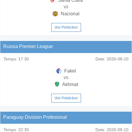
Santa Clara
vs
Nacional
Voir Prédiction
Russia Premier League
Temps:
17:30
Date:
2026-08-10
Fakel
vs
Akhmat
Voir Prédiction
Paraguay Division Profesional
Temps:
22:30
Date:
2026-08-10