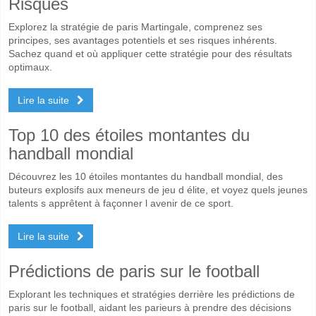
Risques
Explorez la stratégie de paris Martingale, comprenez ses
principes, ses avantages potentiels et ses risques inhérents.
Sachez quand et où appliquer cette stratégie pour des résultats
optimaux.
Lire la suite
Top 10 des étoiles montantes du
handball mondial
Découvrez les 10 étoiles montantes du handball mondial, des
buteurs explosifs aux meneurs de jeu d élite, et voyez quels jeunes
talents s apprêtent à façonner l avenir de ce sport.
Lire la suite
Prédictions de paris sur le football
Explorant les techniques et stratégies derrière les prédictions de
paris sur le football, aidant les parieurs à prendre des décisions