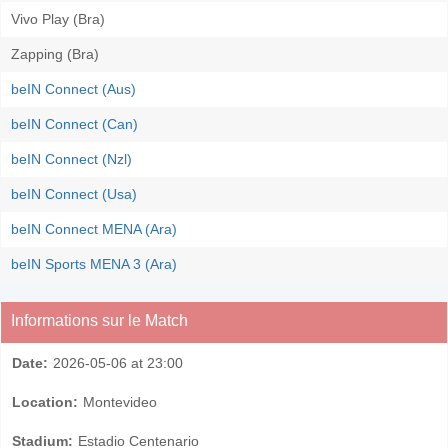
Vivo Play (Bra)
Zapping (Bra)
beIN Connect (Aus)
beIN Connect (Can)
beIN Connect (Nzl)
beIN Connect (Usa)
beIN Connect MENA (Ara)
beIN Sports MENA 3 (Ara)
Informations sur le Match
Date:
2026-05-06 at 23:00
Location:
Montevideo
Stadium:
Estadio Centenario