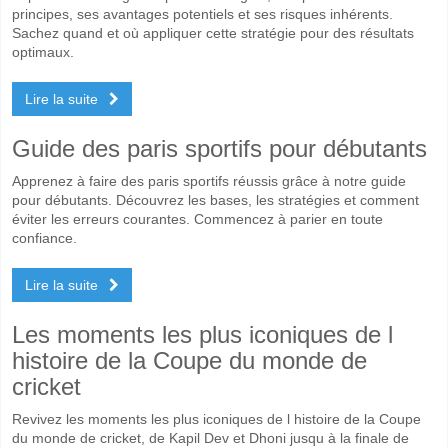
principes, ses avantages potentiels et ses risques inhérents.
Sachez quand et où appliquer cette stratégie pour des résultats
optimaux.
Lire la suite
Guide des paris sportifs pour débutants
Apprenez à faire des paris sportifs réussis grâce à notre guide
pour débutants. Découvrez les bases, les stratégies et comment
éviter les erreurs courantes. Commencez à parier en toute
confiance.
Lire la suite
Les moments les plus iconiques de l
histoire de la Coupe du monde de
cricket
Revivez les moments les plus iconiques de l histoire de la Coupe
du monde de cricket, de Kapil Dev et Dhoni jusqu à la finale de