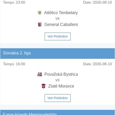
Temps:
23:00
Date:
2026-08-10
Atlético Tembetary
vs
General Caballero
Voir Prédiction
Slovakia 2. liga
Temps:
16:00
Date:
2026-08-10
Považská Bystrica
vs
Zlaté Moravce
Voir Prédiction
Faroe Islands Meistaradeildin