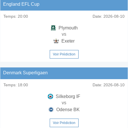
England EFL Cup
Temps:
20:00
Date:
2026-08-10
Plymouth
vs
Exeter
Voir Prédiction
Denmark Superligaen
Temps:
18:00
Date:
2026-08-10
Silkeborg IF
vs
Odense BK
Voir Prédiction