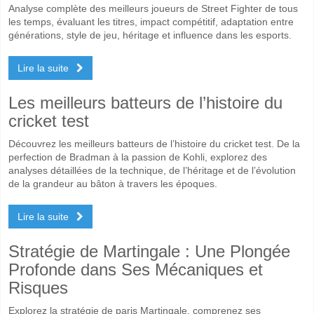
Analyse complète des meilleurs joueurs de Street Fighter de tous
les temps, évaluant les titres, impact compétitif, adaptation entre
générations, style de jeu, héritage et influence dans les esports.
Lire la suite
Les meilleurs batteurs de l’histoire du
cricket test
Découvrez les meilleurs batteurs de l’histoire du cricket test. De la
perfection de Bradman à la passion de Kohli, explorez des
analyses détaillées de la technique, de l’héritage et de l’évolution
de la grandeur au bâton à travers les époques.
Lire la suite
Stratégie de Martingale : Une Plongée
Profonde dans Ses Mécaniques et
Risques
Explorez la stratégie de paris Martingale, comprenez ses