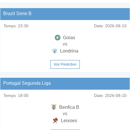
Brazil Serie B
Temps:
23:30
Date:
2026-08-10
Goias
vs
Londrina
Voir Prédiction
Portugal Segunda Liga
Temps:
18:00
Date:
2026-08-10
Benfica B
vs
Leixoes