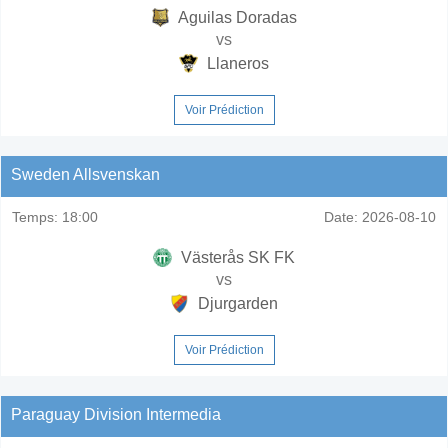
Aguilas Doradas
vs
Llaneros
Voir Prédiction
Sweden Allsvenskan
Temps:
18:00
Date:
2026-08-10
Västerås SK FK
vs
Djurgarden
Voir Prédiction
Paraguay Division Intermedia