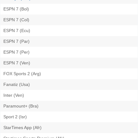
ESPN 7 (Bol)
ESPN 7 (Col)
ESPN 7 (Ecu)
ESPN 7 (Par)
ESPN 7 (Per)
ESPN 7 (Ven)
FOX Sports 2 (Arg)
Fanatiz (Usa)
Inter (Ven)
Paramount+ (Bra)
Sport 2 (Isr)
StarTimes App (Afr)