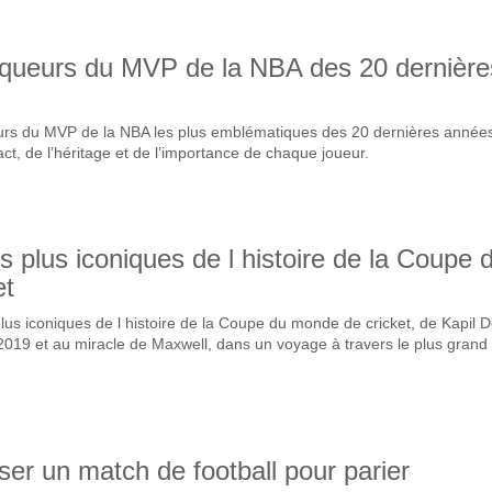
nqueurs du MVP de la NBA des 20 dernière
urs du MVP de la NBA les plus emblématiques des 20 dernières année
ct, de l’héritage et de l’importance de chaque joueur.
 plus iconiques de l histoire de la Coupe 
et
us iconiques de l histoire de la Coupe du monde de cricket, de Kapil D
 2019 et au miracle de Maxwell, dans un voyage à travers le plus grand
r un match de football pour parier