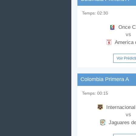
Temps:
02:30
Once C
vs
America d
Voir Prédict
Colombia Primera A
Temps:
00:15
Internacional
vs
Jaguares d