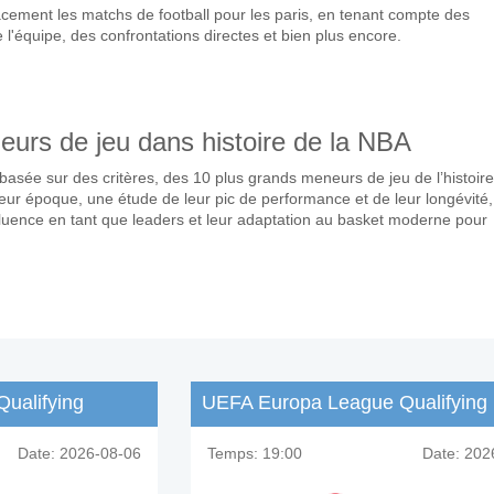
cement les matchs de football pour les paris, en tenant compte des
e l'équipe, des confrontations directes et bien plus encore.
urs de jeu dans histoire de la NBA
asée sur des critères, des 10 plus grands meneurs de jeu de l’histoire
eur époque, une étude de leur pic de performance et de leur longévité,
nfluence en tant que leaders et leur adaptation au basket moderne pour
ualifying
UEFA Europa League Qualifying
Date:
2026-08-06
Temps:
19:00
Date:
2026