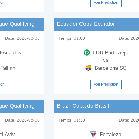
ion
Voir Prédiction
ue Qualifying
Ecuador Copa Ecuador
Date:
2026-08-06
Temps:
01:00
Date:
2026
dEscaldes
LDU Portoviejo
vs
Tallinn
Barcelona SC
ion
Voir Prédiction
ue Qualifying
Brazil Copa do Brasil
Date:
2026-08-06
Temps:
01:30
Date:
2026
l Aviv
Fortaleza