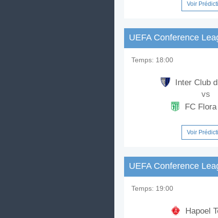
Voir Prédict
UEFA Conference Leag
Temps:
18:00
Inter Club 
vs
FC Flora 
Voir Prédict
UEFA Conference Leag
Temps:
19:00
Hapoel Te