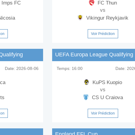
d Imps FC
FC Thun
vs
icosia
Vikingur Reykjavik
ion
Voir Prédiction
ualifying
UEFA Europa League Qualifying
Date:
2026-08-06
Temps:
16:00
Date:
2026
ica
KuPS Kuopio
vs
ts
CS U Craiova
ion
Voir Prédiction
England EFL Cup