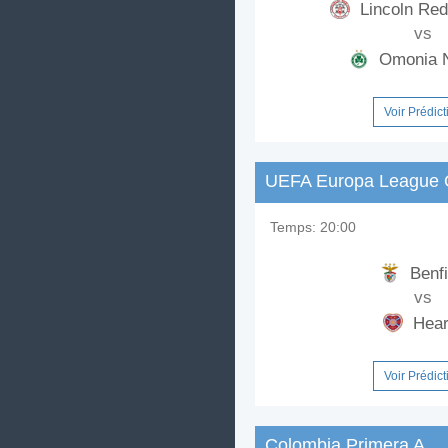
Lincoln Re
vs
Omonia N
Voir Prédict
UEFA Europa League Q
Temps:
20:00
Benf
vs
Hear
Voir Prédict
Colombia Primera A