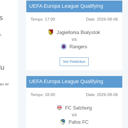
UEFA Europa League Qualifying
s
Temps:
17:00
Date:
2026-08-06
Jagiellonia Bialystok
s,
vs
Rangers
Voir Prédiction
du
UEFA Europa League Qualifying
ev et
Temps:
18:00
Date:
2026-08-06
FC Salzburg
vs
Pafos FC