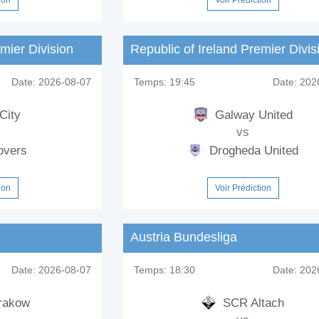
ion
Voir Prédiction
mier Division
Republic of Ireland Premier Divis
Date:
2026-08-07
Temps:
19:45
Date:
2026
City
Galway United
vs
overs
Drogheda United
ion
Voir Prédiction
Austria Bundesliga
Date:
2026-08-07
Temps:
18:30
Date:
2026
rakow
SCR Altach