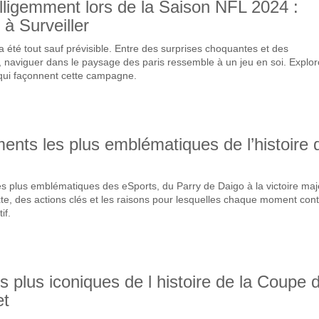
elligemment lors de la Saison NFL 2024 :
à Surveiller
 été tout sauf prévisible. Entre des surprises choquantes et des
naviguer dans le paysage des paris ressemble à un jeu en soi. Explo
qui façonnent cette campagne.
nts les plus emblématiques de l’histoire 
s plus emblématiques des eSports, du Parry de Daigo à la victoire ma
te, des actions clés et les raisons pour lesquelles chaque moment con
if.
 plus iconiques de l histoire de la Coupe 
et