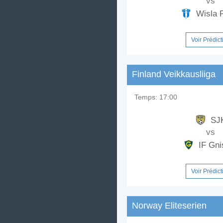
vs
Wisla 
Voir Prédict
Finland Veikkausliiga
Temps:
17:00
SJ
vs
IF Gni
Voir Prédict
Norway Eliteserien