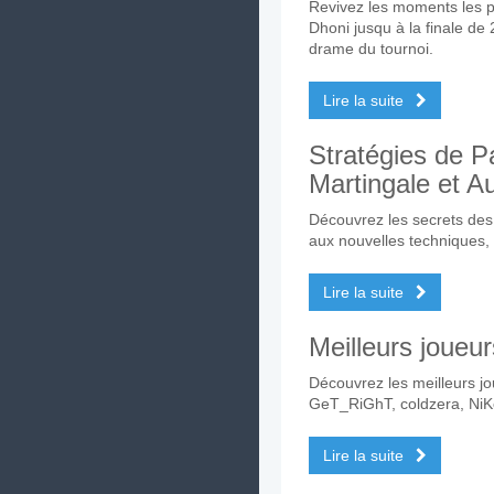
Revivez les moments les pl
Dhoni jusqu à la finale de
drame du tournoi.
Lire la suite
Stratégies de P
Martingale et A
Découvrez les secrets des 
aux nouvelles techniques,
Lire la suite
Meilleurs joueu
Découvrez les meilleurs 
GeT_RiGhT, coldzera, NiKo
Lire la suite