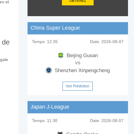
OBTENEZ
ev et
China Super League
 de
Temps:
12:35
Date:
2026-08-07
Beijing Guoan
ngale
vs
Shenzhen Xinpengcheng
Voir Prédiction
Japan J-League
Temps:
11:30
Date:
2026-08-07