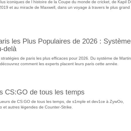
us iconiques de l histoire de la Coupe du monde de cricket, de Kapil D
 2019 et au miracle de Maxwell, dans un voyage à travers le plus grand
aris les Plus Populaires de 2026 : Système
u-delà
stratégies de paris les plus efficaces pour 2026. Du système de Marti
 découvrez comment les experts placent leurs paris cette année.
rs CS:GO de tous les temps
joueurs de CS:GO de tous les temps, de s1mple et dev1ce à ZywOo,
 et autres légendes de Counter-Strike.