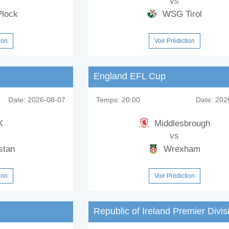
vs
Plock
WSG Tirol
ion
Voir Prédiction
England EFL Cup
Date:
2026-08-07
Temps:
20:00
Date:
2026
K
Middlesbrough
vs
stan
Wrexham
ion
Voir Prédiction
Republic of Ireland Premier Divis