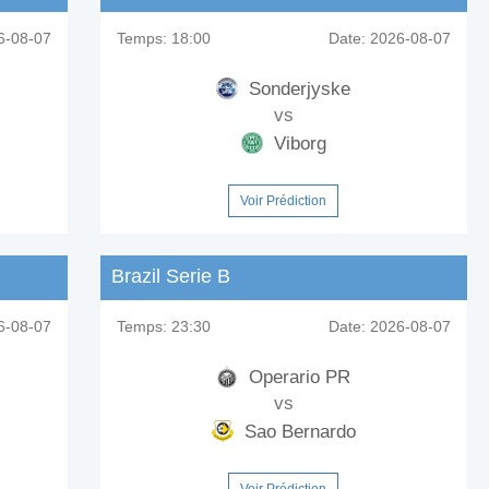
-08-07
Temps:
18:00
Date:
2026-08-07
Sonderjyske
vs
Viborg
Voir Prédiction
Brazil Serie B
-08-07
Temps:
23:30
Date:
2026-08-07
Operario PR
vs
Sao Bernardo