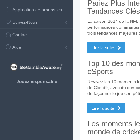
Pariez Plus Int
Tendances Clés 
Application de pronostics de football
La saison 2024 de la NFL a
Suivez-Nous
performances dominantes, 
trois tendances majeures 
Contact
Aide
Lire la suite
Top 10 des mome
eSports
Jouez responsable
Revivez les 10 moments le
de Cloud9, avec du contex
de façonner le jeu compétit
Lire la suite
Les moments les
monde de crick