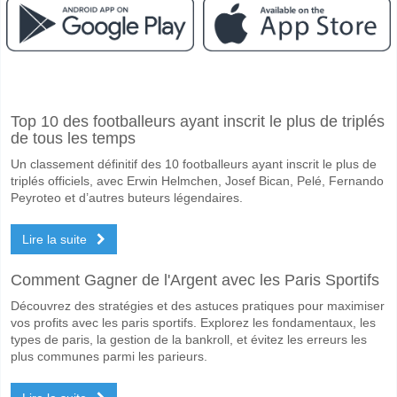
Facebook
Telegram
Instagram
A quand le match entre Zorya Luhansk v Polessya?
Top 10 des footballeurs ayant inscrit le plus de triplés
Le match entre Zorya Luhansk v Polessya 18 May 2026 11:00.
de tous les temps
Quelle est l'équipe favorite pour gagner entre Zorya L
Un classement définitif des 10 footballeurs ayant inscrit le plus de
Polessya pour le Gagnant du match, avec une probabilité de 64%
triplés officiels, avec Erwin Helmchen, Josef Bican, Pelé, Fernando
Peyroteo et d’autres buteurs légendaires.
Les deux équipes marqueront-elles dans le match Zory
Lire la suite
Non pour Les Deux Équipes Marquent, avec un pourcentage de 62%.
Quel sera le résultat correct attendu entre Zorya Luhan
Comment Gagner de l'Argent avec les Paris Sportifs
Sur le côté risqué, vous pouvez essayer le Résultat Correct de 0-1 q
Découvrez des stratégies et des astuces pratiques pour maximiser
vos profits avec les paris sportifs. Explorez les fondamentaux, les
types de paris, la gestion de la bankroll, et évitez les erreurs les
plus communes parmi les parieurs.