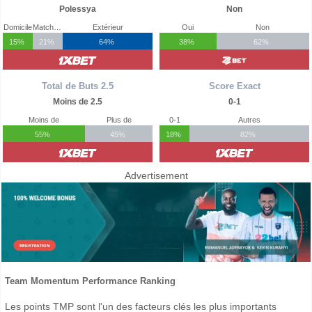
Polessya
Non
Domicile
Match Nul
Extérieur
Oui
Non
15%
21%
64%
38%
62%
Total de Buts 2.5
Score Exact
Moins de 2.5
0-1
Moins de
Plus de
0-1
Autres
55%
45%
18%
82%
Advertisement
Team Momentum Performance Ranking
Les points TMP sont l'un des facteurs clés les plus importants