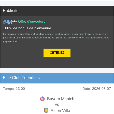
Publicité
Offre d'ouverture
100% de bonus de bienvenue
L'enregistrement et l'ouverture d'un compte sont autorisés uniquement aux personnes de
plus de 18 ans. Il est de la responsabilité du joueur de vérifier si le jeu est autorisé dans le
pays où il vit.
OBTENEZ
Elite Club Friendlies
Temps:
13:00
Date:
2026-08-07
Bayern Munich
vs
Aston Villa