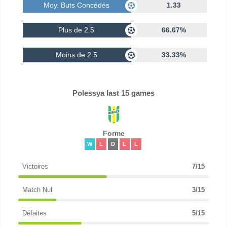
Moy. Buts Concédés
1.33
Plus de 2.5
66.67%
Moins de 2.5
33.33%
Polessya last 15 games
Forme
W
L
D
L
L
Victoires
7/15
Match Nul
3/15
Défaites
5/15