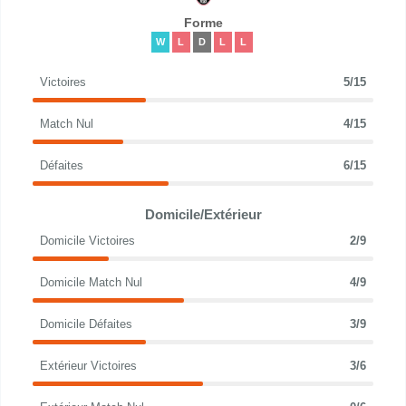
Forme
W
L
D
L
L
Victoires
5/15
Match Nul
4/15
Défaites
6/15
Domicile/Extérieur
Domicile Victoires
2/9
Domicile Match Nul
4/9
Domicile Défaites
3/9
Extérieur Victoires
3/6