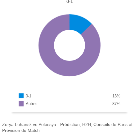
0-1
0-1
13
%
Autres
87
%
Zorya Luhansk vs Polessya - Prédiction, H2H, Conseils de Paris et
Prévision du Match