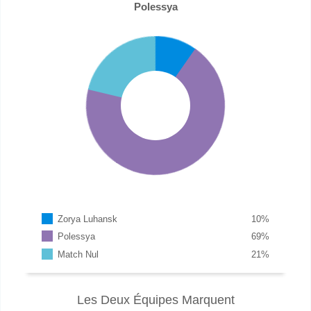
Polessya
Zorya Luhansk
10
%
Polessya
69
%
Match Nul
21
%
Les Deux Équipes Marquent