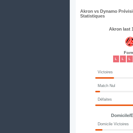
Akron vs Dynamo Prévisio
Statistiques
Akron last
For
L
L
L
Victoires
Match Nul
Défaites
Domicile/E
Domicile Victoires