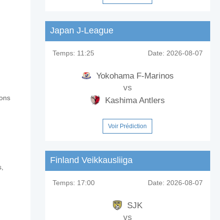
Japan J-League
Temps:
11:25
Date:
2026-08-07
Yokohama F-Marinos
vs
rons
Kashima Antlers
Voir Prédiction
Finland Veikkausliiga
s,
Temps:
17:00
Date:
2026-08-07
SJK
vs