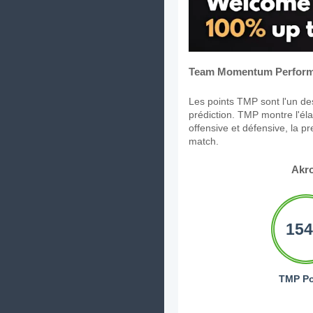
Team Momentum Perform
Les points TMP sont l'un des
prédiction. TMP montre l'élan
offensive et défensive, la p
match.
Akr
154
TMP Po