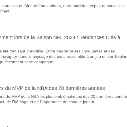
 la jeunesse en Afrique francophone, entre passion, espoir et nouvelles
avorite pour gagner entre Akron v Dynamo?
ement.
 match, avec une probabilité de 55%
queront-elles dans le match Akron v Dynamo?
 Marquent, avec un pourcentage de 68%.
emment lors de la Saison NFL 2024 : Tendances Clés à
 correct attendu entre Akron v Dynamo?
 été tout sauf prévisible. Entre des surprises choquantes et des
uvez essayer le Résultat Correct de 1-4 qui a un pourcentage de 17%.
naviguer dans le paysage des paris ressemble à un jeu en soi. Explo
qui façonnent cette campagne.
rs du MVP de la NBA des 20 dernières années
urs du MVP de la NBA les plus emblématiques des 20 dernières année
ct, de l’héritage et de l’importance de chaque joueur.