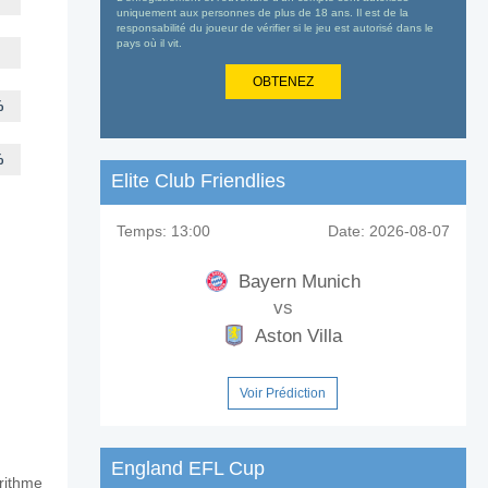
uniquement aux personnes de plus de 18 ans. Il est de la
responsabilité du joueur de vérifier si le jeu est autorisé dans le
pays où il vit.
OBTENEZ
%
%
Elite Club Friendlies
Temps:
13:00
Date:
2026-08-07
Bayern Munich
vs
Aston Villa
Voir Prédiction
England EFL Cup
orithme