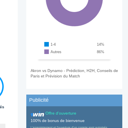
1-4
14
%
Autres
86
%
Akron vs Dynamo - Prédiction, H2H, Conseils de
Paris et Prévision du Match
Publicité
és
Offre d'ouverture
100% de bonus de bienvenue
L'enregistrement et l'ouverture d'un compte sont autorisés