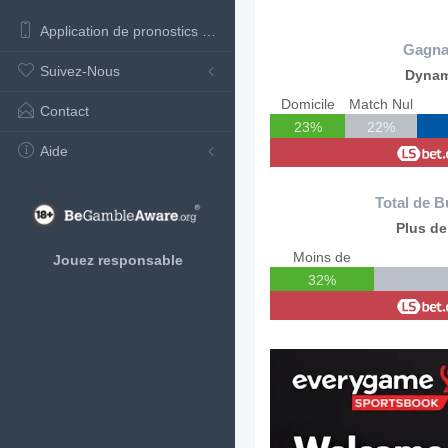
Application de pronostics de football
Gagna
Suivez-Nous
Dyna
Domicile
Match Nul
Contact
23%
22%
Aide
Total de B
Plus de
Moins de
Jouez responsable
32%