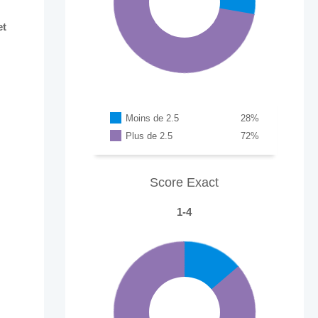
et
Moins de 2.5
28
%
Plus de 2.5
72
%
Score Exact
1-4