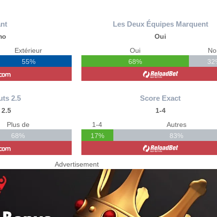
nt
Les Deux Équipes Marquent
mo
Oui
Extérieur
Oui
No
55%
68%
32
uts 2.5
Score Exact
 2.5
1-4
Plus de
1-4
Autres
68%
17%
83%
Advertisement