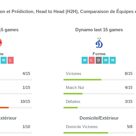
n et Prédiction, Head to Head (H2H), Comparaison de Équipes 
 15 games
Dynamo last 15 games
me
Forme
W
L
W
L
D
W
W
4/15
Victoires
8/15
1/15
Match Nul
4/15
10/15
Défaites
3/15
xtérieur
Domicile/Extérieur
1/10
Domicile Victoires
5/8