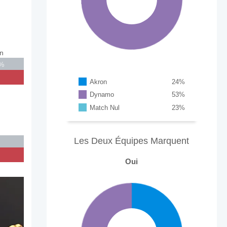
n
%
Akron
24
%
Dynamo
53
%
Match Nul
23
%
Les Deux Équipes Marquent
Oui