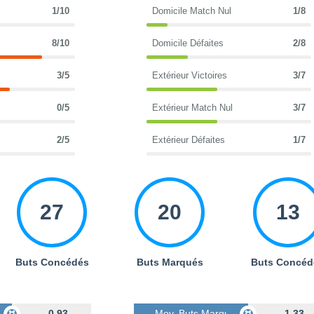
1/10
Domicile Match Nul
1/8
8/10
Domicile Défaites
2/8
3/5
Extérieur Victoires
3/7
0/5
Extérieur Match Nul
3/7
2/5
Extérieur Défaites
1/7
27
20
13
Buts Concédés
Buts Marqués
Buts Concéd
s
0.93
Moy. Buts Marqués
1.33