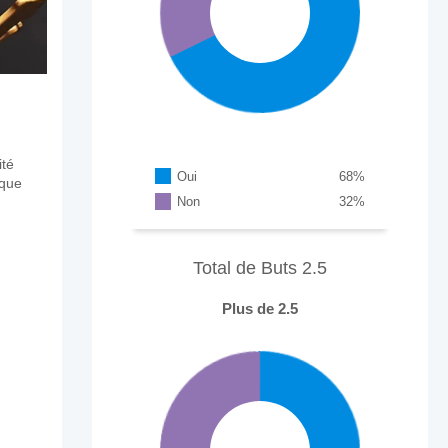
ité
Oui
68
%
aque
Non
32
%
Total de Buts 2.5
Plus de 2.5