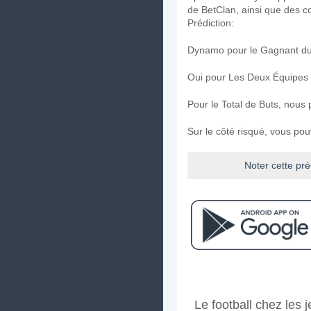
de BetClan, ainsi que des c
Prédiction:
Dynamo pour le Gagnant du
Oui pour Les Deux Équipes
Pour le Total de Buts, nous 
Sur le côté risqué, vous po
Noter cette pré
Facebook
Telegram
Instag
A quand le match ent
Le football chez les
Le match entre Akron v Dyn