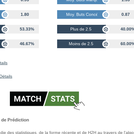
dés
1.80
Moy. Buts Concédés
0.87
53.33%
Plus de 2.5
40.00
46.67%
Moins de 2.5
60.00
ails
Détails
 de Prédiction
ie des statistiques, de la forme récente et de H2H au travers de l'alg