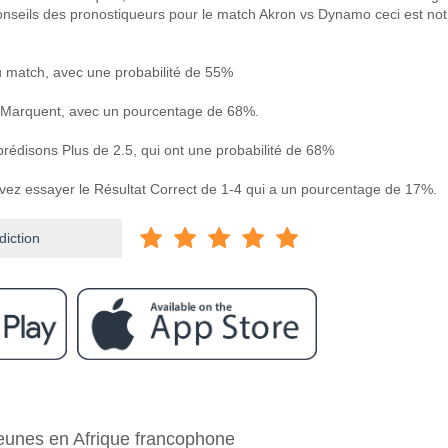
onseils des pronostiqueurs pour le match Akron vs Dynamo ceci est not
 match, avec une probabilité de 55%
 Marquent, avec un pourcentage de 68%.
prédisons Plus de 2.5, qui ont une probabilité de 68%
uvez essayer le Résultat Correct de 1-4 qui a un pourcentage de 17%.
diction
ram
re Akron v Dynamo?
 jeunes en Afrique francophone
amo 13 April 2026 15:15.