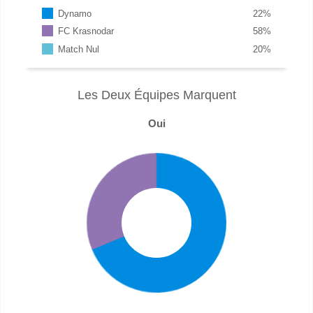
Dynamo
22
%
FC Krasnodar
58
%
Match Nul
20
%
Les Deux Équipes Marquent
Oui