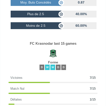
Moy. Buts Concédés
0.87
Plus de 2.5
40.00%
Moins de 2.5
60.00%
FC Krasnodar last 15 games
Forme
D
W
W
D
D
Victoires
7/15
Match Nul
7/15
Défaites
1/15