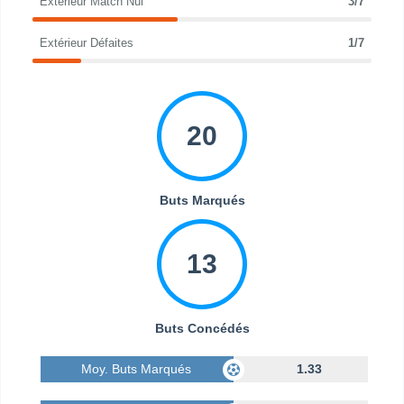
Extérieur Match Nul
3/7
Extérieur Défaites
1/7
20
Buts Marqués
13
Buts Concédés
Moy. Buts Marqués
1.33