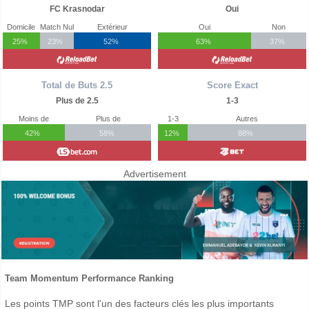
FC Krasnodar
Oui
Domicile
Match Nul
Extérieur
Oui
Non
25%
23%
52%
63%
37%
Total de Buts 2.5
Score Exact
Plus de 2.5
1-3
Moins de
Plus de
1-3
Autres
42%
58%
12%
88%
Advertisement
Team Momentum Performance Ranking
Les points TMP sont l'un des facteurs clés les plus importants