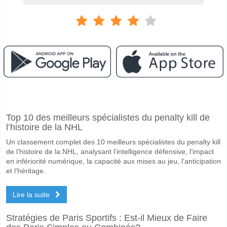
Facebook
Telegram
Instagram
A quand le match entre Dynamo v FC Krasnodar?
Top 10 des meilleurs spécialistes du penalty kill de
Le match entre Dynamo v FC Krasnodar 11 May 2026 18:00.
l’histoire de la NHL
Quelle est l'équipe favorite pour gagner entre Dynamo
Un classement complet des 10 meilleurs spécialistes du penalty kill
FC Krasnodar pour le Gagnant du match, avec une probabilité de 52
de l’histoire de la NHL, analysant l’intelligence défensive, l’impact
en infériorité numérique, la capacité aux mises au jeu, l’anticipation
Les deux équipes marqueront-elles dans le match Dyn
et l’héritage.
Oui pour Les Deux Équipes Marquent, avec un pourcentage de 63%.
Lire la suite
Quel sera le résultat correct attendu entre Dynamo v F
Stratégies de Paris Sportifs : Est-il Mieux de Faire
Sur le côté risqué, vous pouvez essayer le Résultat Correct de 1-3 q