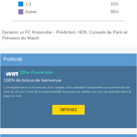
1-3
15
%
Autres
85
%
Dynamo vs FC Krasnodar - Prédiction, H2H, Conseils de Paris et
Prévision du Match
Publicité
Offre d'ouverture
100% de bonus de bienvenue
L'enregistrement et l'ouverture d'un compte sont autorisés uniquement aux personnes de
plus de 18 ans. Il est de la responsabilité du joueur de vérifier si le jeu est autorisé dans le
pays où il vit.
OBTENEZ