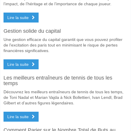
l’impact, de l’héritage et de l’importance de chaque joueur.
Les deux équipes marqueront-elles dans le match Retz 
Lire la suite
Oui pour Les Deux Équipes Marquent, avec un pourcentage de 62%.
Quel sera le résultat correct attendu entre Retz v Favor
Gestion solide du capital
Sur le côté risqué, vous pouvez essayer le Résultat Correct de 1-4 q
Une gestion efficace du capital garantit que vous pouvez profiter
de l'excitation des paris tout en minimisant le risque de pertes
financières significatives.
Lire la suite
Les meilleurs entraîneurs de tennis de tous les
temps
Découvrez les meilleurs entraîneurs de tennis de tous les temps,
de Toni Nadal et Marian Vajda à Nick Bollettieri, Ivan Lendl, Brad
Gilbert et d’autres figures légendaires.
Lire la suite
Comment Parier sur le Nombre Total de Buts au