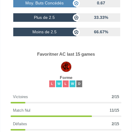
Moy. Buts Concédés
0.67
Plus de 2.5
33.33%
Moins de 2.5
66.67%
Favoritner AC last 15 games
Forme
L
W
L
W
D
Victoires
2/15
Match Nul
11/15
Défaites
2/15