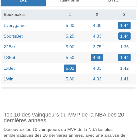
1X2
Plus/Moins
BTTS
Bookmaker
1
X
2
Everygame
5.80
4.30
1.44
SportsBet
5.25
4.33
1.44
22Bet
5.00
3.75
1.36
LSBet
5.50
4.40
1.44
1xBet
6.02
4.33
1.42
1Win
5.80
4.33
1.41
Facebook
Telegram
Instagram
A quand le match entre Retz v Favoritner AC?
Top 10 des vainqueurs du MVP de la NBA des 20
Le match entre Retz v Favoritner AC 06 June 2026 15:00.
dernières années
Quelle est l'équipe favorite pour gagner entre Retz v Fa
Découvrez les 10 vainqueurs du MVP de la NBA les plus
Favoritner AC pour le Gagnant du match, avec une probabilité de 70%
emblématiques des 20 dernières années, avec une analyse de