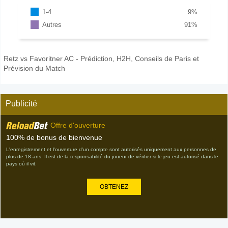
1-4
9
%
Autres
91
%
Retz vs Favoritner AC - Prédiction, H2H, Conseils de Paris et
Prévision du Match
Publicité
Offre d'ouverture
100% de bonus de bienvenue
L'enregistrement et l'ouverture d'un compte sont autorisés uniquement aux personnes de
plus de 18 ans. Il est de la responsabilité du joueur de vérifier si le jeu est autorisé dans le
pays où il vit.
OBTENEZ