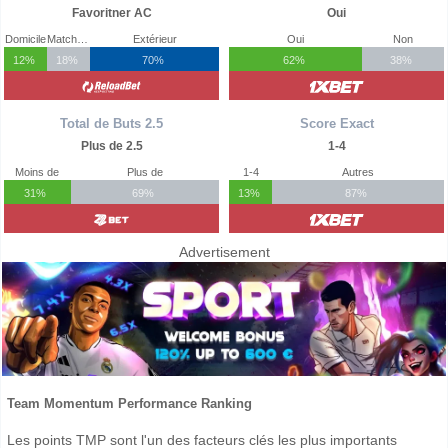
Favoritner AC
Oui
Domicile
Match Nul
Extérieur
Oui
Non
12%
18%
70%
62%
38%
Total de Buts 2.5
Score Exact
Plus de 2.5
1-4
Moins de
Plus de
1-4
Autres
31%
69%
13%
87%
Advertisement
Team Momentum Performance Ranking
Les points TMP sont l'un des facteurs clés les plus importants