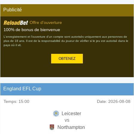
Publicité
Offre d'ouverture
100% de bonus de bienvenue
L'enregistrement et l'ouverture d'un compte sont autorisés uniquement aux personnes de
plus de 18 ans. Il est de la responsabilité du joueur de vérifier si le jeu est autorisé dans le
pays où il vit.
OBTENEZ
England EFL Cup
Temps:
15:00
Date:
2026-08-08
Leicester
vs
Northampton