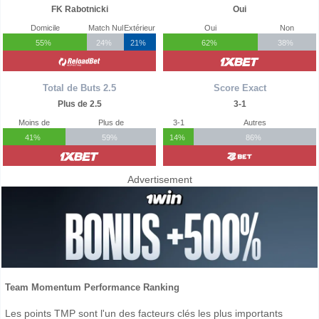
FK Rabotnicki
Oui
Domicile
Match Nul
Extérieur
Oui
Non
55%
24%
21%
62%
38%
Total de Buts 2.5
Score Exact
Plus de 2.5
3-1
Moins de
Plus de
3-1
Autres
41%
59%
14%
86%
Advertisement
Team Momentum Performance Ranking
Les points TMP sont l'un des facteurs clés les plus importants