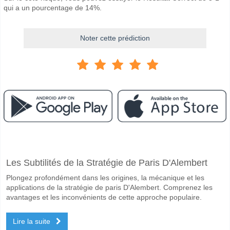
qui a un pourcentage de 14%.
Noter cette prédiction
Facebook
Telegram
Instagram
A quand le match entre FK Rabotnicki v Aresimi?
Les Subtilités de la Stratégie de Paris D'Alembert
Le match entre FK Rabotnicki v Aresimi 10 March 2026 13:00.
Plongez profondément dans les origines, la mécanique et les
Quelle est l'équipe favorite pour gagner entre FK Rabotn
applications de la stratégie de paris D'Alembert. Comprenez les
FK Rabotnicki pour le Gagnant du match, avec une probabilité de 55%
avantages et les inconvénients de cette approche populaire.
Les deux équipes marqueront-elles dans le match FK Ra
Lire la suite