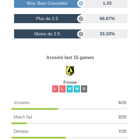
Moy. Buts Concédés
1.33
Plus de 2.5
66.67%
Moins de 2.5
33.33%
Aresimi last 15 games
Forme
L
L
W
W
D
Victoires
6/15
Match Nul
2/15
Défaites
7/15