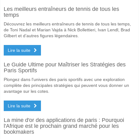
Oui pour Les Deux Équipes Marquent, avec un pourcentage de 62%.
Les meilleurs entraîneurs de tennis de tous les
Quel sera le résultat correct attendu entre FK Rabotnick
temps
Sur le côté risqué, vous pouvez essayer le Résultat Correct de 3-1 q
Découvrez les meilleurs entraîneurs de tennis de tous les temps,
de Toni Nadal et Marian Vajda à Nick Bollettieri, Ivan Lendl, Brad
Gilbert et d’autres figures légendaires.
Lire la suite
Le Guide Ultime pour Maîtriser les Stratégies des
Paris Sportifs
Plongez dans l'univers des paris sportifs avec une exploration
complète des principales stratégies qui peuvent vous donner un
avantage sur les cotes.
Lire la suite
La mine d'or des applications de paris : Pourquoi
l'Afrique est le prochain grand marché pour les
bookmakers