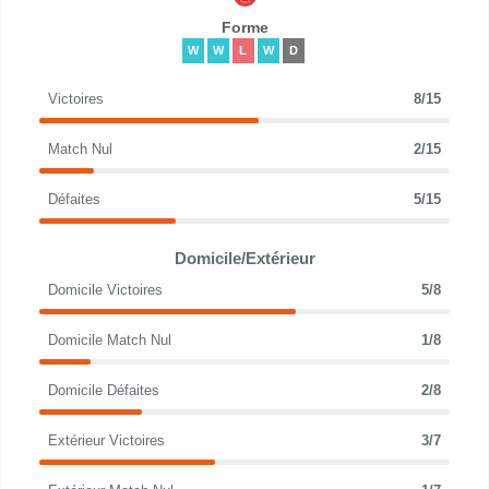
Forme
W
W
L
W
D
Victoires
8/15
Match Nul
2/15
Défaites
5/15
Domicile/Extérieur
Domicile Victoires
5/8
Domicile Match Nul
1/8
Domicile Défaites
2/8
Extérieur Victoires
3/7