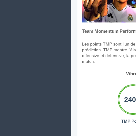
Team Momentum Perform
Les points TMP sont l'un des
prédiction. TMP montre l'élan
offensive et défensive, la p
match.
Vihr
240
TMP Po