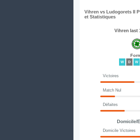
Vihren vs Ludogorets II 
et Statistiques
Vihren last
For
W
D
W
Victoires
Match Nul
Défaites
Domicile/E
Domicile Victoires