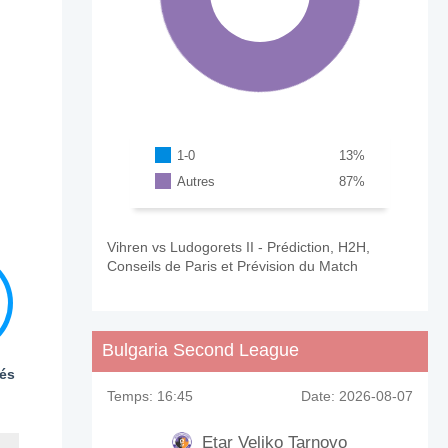
1-0
13
%
Autres
87
%
Vihren vs Ludogorets II - Prédiction, H2H,
Conseils de Paris et Prévision du Match
Bulgaria Second League
és
Temps:
16:45
Date:
2026-08-07
Etar Veliko Tarnovo