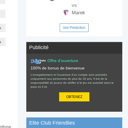
vs
Marek
%
Voir Prédiction
%
Publicité
Offre d'ouverture
100% de bonus de bienvenue
L'enregistrement et l'ouverture d'un compte sont autorisés
uniquement aux personnes de plus de 18 ans. Il est de la
responsabilité du joueur de vérifier si le jeu est autorisé dans le
pays où il vit.
OBTENEZ
Elite Club Friendlies
orithme