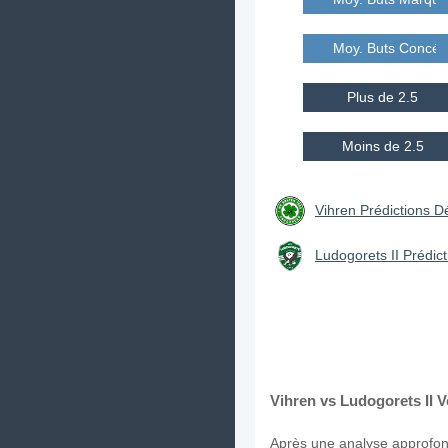
Moy. Buts Concé
Plus de 2.5
Moins de 2.5
Vihren Prédictions Dé
Ludogorets II Prédict
Vihren vs Ludogorets II V
Après une analyse approfond