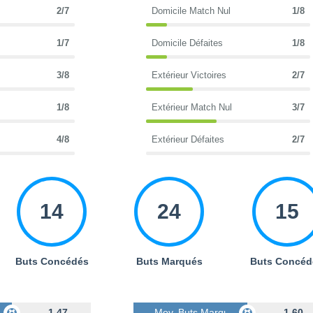
2/7
Domicile Match Nul
1/8
1/7
Domicile Défaites
1/8
3/8
Extérieur Victoires
2/7
1/8
Extérieur Match Nul
3/7
4/8
Extérieur Défaites
2/7
14
24
15
Buts Concédés
Buts Marqués
Buts Concéd
s
1.47
Moy. Buts Marqués
1.60