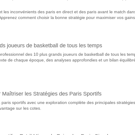
vorite pour gagner entre Vihren v Ludogorets II?
 les inconvénients des paris en direct et des paris avant le match dans
match, avec une probabilité de 61%
 Apprenez comment choisir la bonne stratégie pour maximiser vos gains
ueront-elles dans le match Vihren v Ludogorets II?
 Marquent, avec un pourcentage de 56%.
ds joueurs de basketball de tous les temps
correct attendu entre Vihren v Ludogorets II?
 professionnel des 10 plus grands joueurs de basketball de tous les tem
uvez essayer le Résultat Correct de 1-0 qui a un pourcentage de 20%.
ntexte de chaque époque, des analyses approfondies et un bilan équilibr
Maîtriser les Stratégies des Paris Sportifs
 paris sportifs avec une exploration complète des principales stratégies
antage sur les cotes.