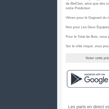
de BetClan, ainsi que des c
notre Prédiction:
Vihren pour le Gagnant du 
Non pour Les Deux Équipes
Pour le Total de Buts, nous
Sur le côté risqué, vous po
Noter cette pré
Facebook
Telegram
Instag
A quand le match entr
Les paris en direct v
Le match entre Vihren v Lud