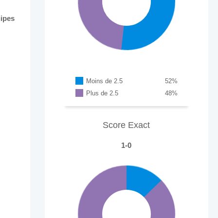
uipes
Moins de 2.5
52
%
Plus de 2.5
48
%
Score Exact
1-0