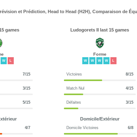
Prévision et Prédiction, Head to Head (H2H), Comparaison de Éq
 15 games
Ludogorets II last 15 games
me
Forme
W
L
W
W
W
W
L
7/15
Victoires
8/15
3/15
Match Nul
4/15
5/15
Défaites
3/15
xtérieur
Domicile/Extérieur
4/7
Domicile Victoires
6/8