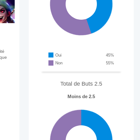
ité
Oui
45
%
aque
Non
55
%
Total de Buts 2.5
Moins de 2.5