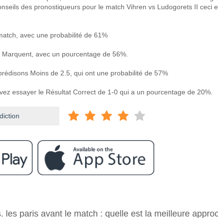
onseils des pronostiqueurs pour le match Vihren vs Ludogorets II ceci e
match, avec une probabilité de 61%
 Marquent, avec un pourcentage de 56%.
 prédisons Moins de 2.5, qui ont une probabilité de 57%
uvez essayer le Résultat Correct de 1-0 qui a un pourcentage de 20%.
diction
ram
e Vihren v Ludogorets II?
s. les paris avant le match : quelle est la meilleure appro
ogorets II 21 February 2026 12:00.