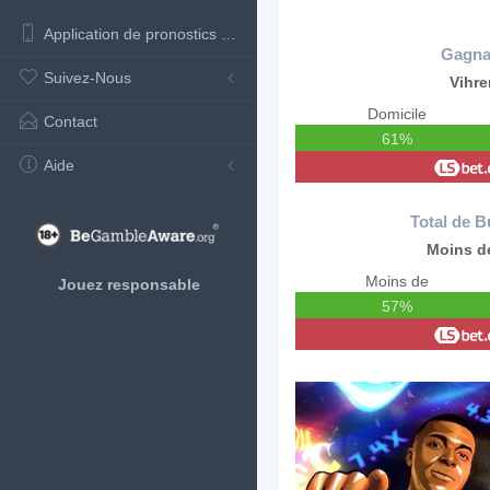
Application de pronostics de football
Gagna
Suivez-Nous
Vihre
Domicile
Contact
61%
Aide
Total de B
Moins de
Moins de
Jouez responsable
57%