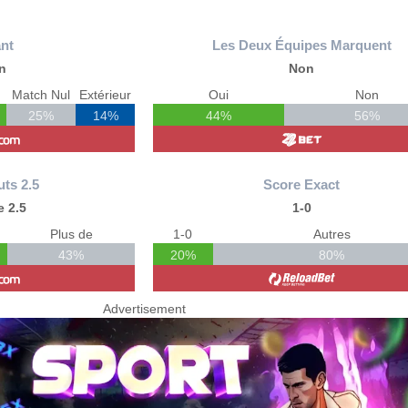
nt
Les Deux Équipes Marquent
n
Non
Match Nul
Extérieur
Oui
Non
25%
14%
44%
56%
uts 2.5
Score Exact
 2.5
1-0
Plus de
1-0
Autres
43%
20%
80%
Advertisement