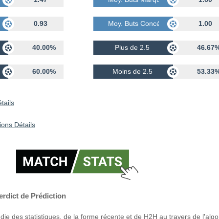
dés
0.93
Moy. Buts Concédés
1.00
40.00%
Plus de 2.5
46.67
60.00%
Moins de 2.5
53.33
tails
ions Détails
erdict de Prédiction
ie des statistiques, de la forme récente et de H2H au travers de l'alg