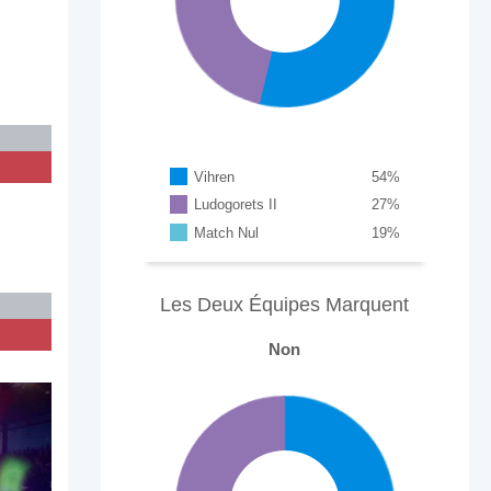
Vihren
54
%
Ludogorets II
27
%
Match Nul
19
%
Les Deux Équipes Marquent
Non