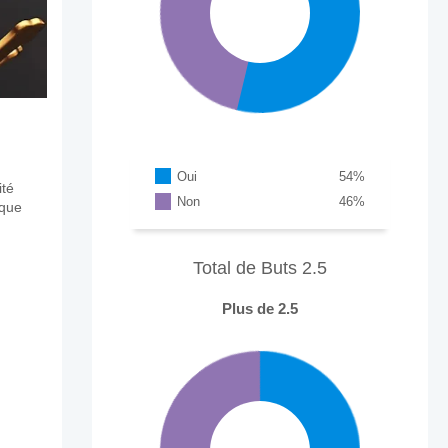
Oui
54
%
ité
Non
46
%
aque
Total de Buts 2.5
Plus de 2.5