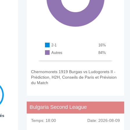
2-1
16
%
Autres
84
%
Chernomorets 1919 Burgas vs Ludogorets II -
Prédiction, H2H, Conseils de Paris et Prévision
du Match
Bulgaria Second League
és
Temps:
18:00
Date:
2026-08-09