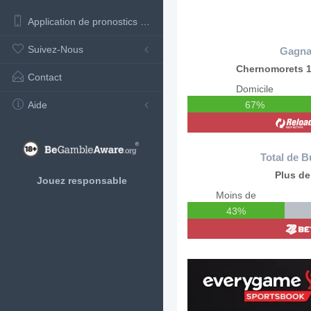
Application de pronostics de football
Suivez-Nous
Gagna
Chernomorets 
Contact
Domicile
Aide
67%
Total de B
Plus de
Jouez responsable
Moins de
43%