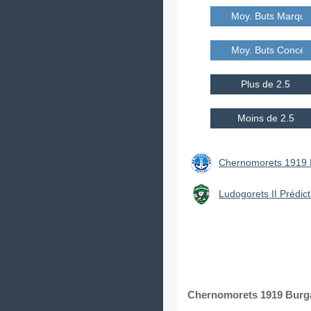
Moy. Buts Marqué
Moy. Buts Concé
Plus de 2.5
Moins de 2.5
Chernomorets 1919 B
Ludogorets II Prédict
Chernomorets 1919 Burgas