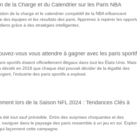
on de la Charge et du Calendrier sur les Paris NBA
s 1919 Burgas v Ludogorets II 16 April 2026 15:00.
on de la charge et le calendrier compétitif de la NBA influencent
avorite pour gagner entre Chernomorets 1919 Burgas v Lu
 des équipes et les résultats des paris. Apprenez à repérer les opport
our le Gagnant du match, avec une probabilité de 67%
idiens grâce à des stratégies intelligentes.
queront-elles dans le match Chernomorets 1919 Burgas 
 Marquent, avec un pourcentage de 53%.
ouvez-vous vous attendre à gagner avec les paris sporti
 correct attendu entre Chernomorets 1919 Burgas v Ludog
s sportifs étaient officiellement illégaux dans tout les États-Unis. Mais
uvez essayer le Résultat Correct de 2-1 qui a un pourcentage de 12%.
 décidé en 2018 que chaque état pouvait décider de la légalité des
rgent, l'industrie des paris sportifs a explosé.
emment lors de la Saison NFL 2024 : Tendances Clés à
 été tout sauf prévisible. Entre des surprises choquantes et des
naviguer dans le paysage des paris ressemble à un jeu en soi. Explo
qui façonnent cette campagne.