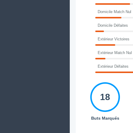
Domicile Match Nul
Domicile Défaites
Extérieur Victoires
Extérieur Match Nul
Extérieur Défaites
18
Buts Marqués