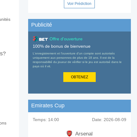
Voir Prédiction
dogorets II?
unités
Publicité
v Ludogorets II?
Offre d'ouverture
100% de bonus de bienvenue
fs?
L'enregistrement et l'ouverture d'un compte sont autorisés
orets II?
uniquement aux personnes de plus de 18 ans. Il est de la
responsabilité du joueur de vérifier si le jeu est autorisé dans le
pays où il vit.
OBTENEZ
Emirates Cup
Temps:
14:00
Date:
2026-08-09
rons
Arsenal