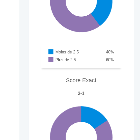
Moins de 2.5
40
%
Plus de 2.5
60
%
Score Exact
2-1