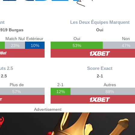
nt
Les Deux Équipes Marquent
1919 Burgas
Oui
Match Nul
Extérieur
Oui
Non
23%
10%
53%
47%
uts 2.5
Score Exact
 2.5
2-1
Plus de
2-1
Autres
57%
12%
88%
Advertisement