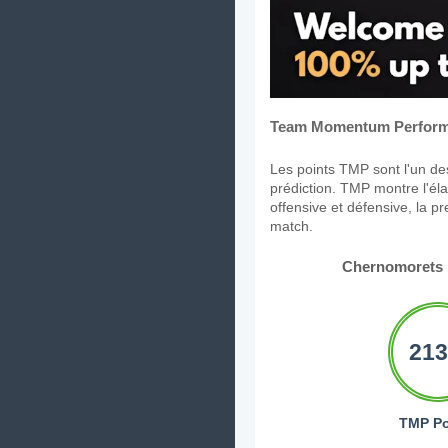
Team Momentum Perform
Les points TMP sont l'un des
prédiction. TMP montre l'élan
offensive et défensive, la p
match.
Chernomorets 
213
TMP Po