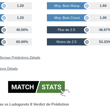
s
1.20
Moy. Buts Marqués
1.60
dés
1.20
Moy. Buts Concédés
1.00
40.00%
Plus de 2.5
46.67
60.00%
Moins de 2.5
53.33
urgas Prédictions Détails
ions Détails
 vs Ludogorets II Verdict de Prédiction