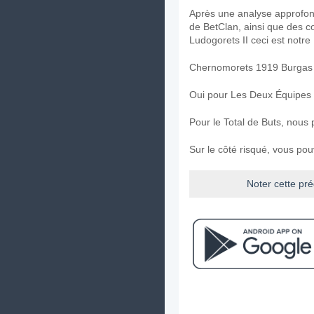
Après une analyse approfond
de BetClan, ainsi que des 
Ludogorets II ceci est notre 
Chernomorets 1919 Burgas p
Oui pour Les Deux Équipes
Pour le Total de Buts, nous 
Sur le côté risqué, vous po
Noter cette pré
Facebook
Telegram
Instag
A quand le match ent