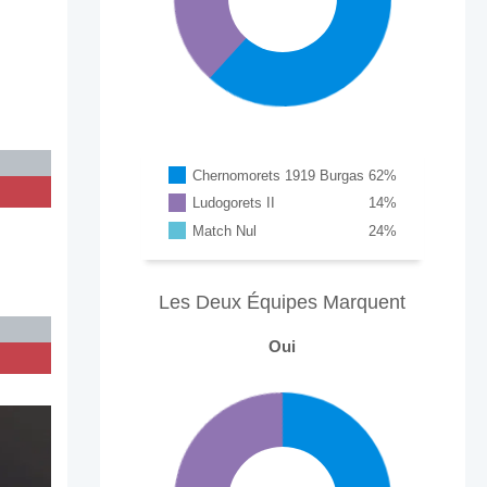
Chernomorets 1919 Burgas
62
%
Ludogorets II
14
%
Match Nul
24
%
Les Deux Équipes Marquent
Oui