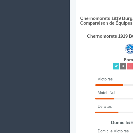
Chernomorets 1919 Burgas
Comparaison de Équipes e
Chernomorets 1919 Bu
For
W
D
L
Victoires
Match Nul
Défaites
Domicile/E
Domicile Victoires