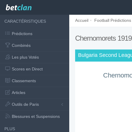
Accueil
Football Prédictions
CARACTÉRISTIQUES
Prédictions
Chernomorets 1919 
Combinés
Bulgaria Second Leagu
Les plus Votés
Scores en Direct
Chernomo
Classements
Articles
Outils de Paris
Blessures et Suspensions
PLUS