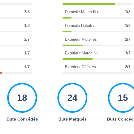
3/8
Domicile Match Nul
1/8
1/8
Domicile Défaites
1/8
2/7
Extérieur Victoires
2/7
1/7
Extérieur Match Nul
3/7
4/7
Extérieur Défaites
2/7
18
24
15
Buts Concédés
Buts Marqués
Buts Concéd