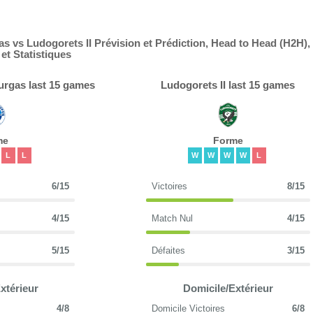
 vs Ludogorets II Prévision et Prédiction, Head to Head (H2H),
t Statistiques
rgas last 15 games
Ludogorets II last 15 games
me
Forme
L
L
W
W
W
W
L
6/15
Victoires
8/15
4/15
Match Nul
4/15
5/15
Défaites
3/15
xtérieur
Domicile/Extérieur
4/8
Domicile Victoires
6/8