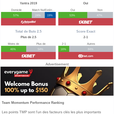
Yantra 2019
Oui
Domicile
Match Nul
Extérieur
Oui
Non
57%
24%
19%
53%
47%
Total de Buts 2.5
Score Exact
Plus de 2.5
2-1
Moins de
Plus de
2-1
Autres
46%
54%
16%
84%
Advertisement
Team Momentum Performance Ranking
Les points TMP sont l'un des facteurs clés les plus importants