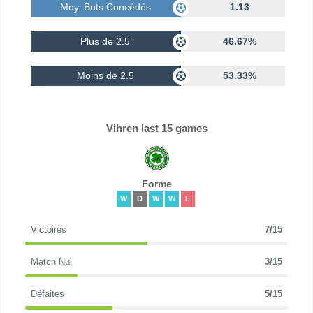
Moy. Buts Concédés
1.13
Plus de 2.5
46.67%
Moins de 2.5
53.33%
Vihren last 15 games
Forme
W
D
W
W
L
Victoires
7/15
Match Nul
3/15
Défaites
5/15