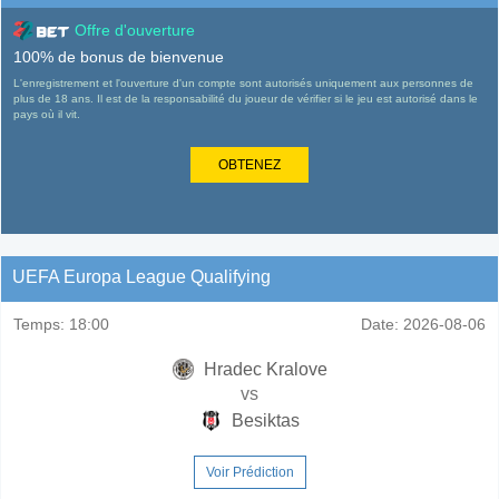
Offre d'ouverture
100% de bonus de bienvenue
L'enregistrement et l'ouverture d'un compte sont autorisés uniquement aux personnes de
plus de 18 ans. Il est de la responsabilité du joueur de vérifier si le jeu est autorisé dans le
pays où il vit.
OBTENEZ
UEFA Europa League Qualifying
Temps:
18:00
Date:
2026-08-06
Hradec Kralove
vs
Besiktas
Voir Prédiction