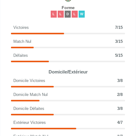
Forme
L
L
D
L
W
Victoires
7/15
Match Nul
3/15
Défaites
5/15
Domicile/Extérieur
Domicile Victoires
3/8
Domicile Match Nul
2/8
Domicile Défaites
3/8
Extérieur Victoires
4/7