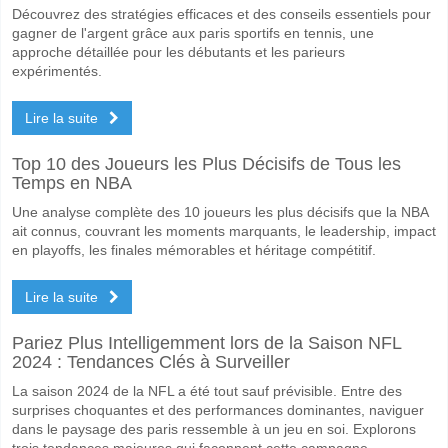
Quelle est l'équipe favorite pour gagner entre Yantra 2
Découvrez des stratégies efficaces et des conseils essentiels pour
Yantra 2019 pour le Gagnant du match, avec une probabilité de 57%
gagner de l'argent grâce aux paris sportifs en tennis, une
approche détaillée pour les débutants et les parieurs
Les deux équipes marqueront-elles dans le match Yant
expérimentés.
Oui pour Les Deux Équipes Marquent, avec un pourcentage de 53%.
Lire la suite
Quel sera le résultat correct attendu entre Yantra 2019 
Top 10 des Joueurs les Plus Décisifs de Tous les
Sur le côté risqué, vous pouvez essayer le Résultat Correct de 2-1 q
Temps en NBA
Une analyse complète des 10 joueurs les plus décisifs que la NBA
ait connus, couvrant les moments marquants, le leadership, impact
en playoffs, les finales mémorables et héritage compétitif.
Lire la suite
Pariez Plus Intelligemment lors de la Saison NFL
2024 : Tendances Clés à Surveiller
La saison 2024 de la NFL a été tout sauf prévisible. Entre des
surprises choquantes et des performances dominantes, naviguer
dans le paysage des paris ressemble à un jeu en soi. Explorons
trois tendances majeures qui façonnent cette campagne.