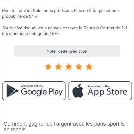
Pour le Total de Buts, nous prédisons Plus de 2.5, qui ont une
probabilité de 54%
Sur le côté risqué, vous pouvez essayer le Résultat Correct de 2-1
qui a un pourcentage de 16%.
Noter cette prédiction
Facebook
Telegram
Instagram
A quand le match entre Yantra 2019 v Vihren?
Comment gagner de l'argent avec les paris sportifs
Le match entre Yantra 2019 v Vihren 11 May 2026 15:45.
en tennis