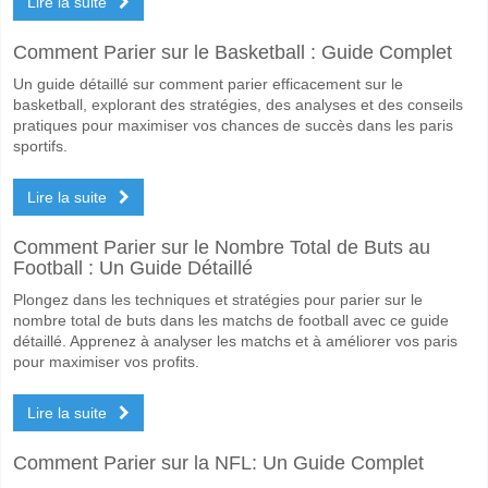
Lire la suite
Quel sera le résultat correct attendu entre Lexington v 
Comment Parier sur le Basketball : Guide Complet
Sur le côté risqué, vous pouvez essayer le Résultat Correct de 2-1 q
Un guide détaillé sur comment parier efficacement sur le
basketball, explorant des stratégies, des analyses et des conseils
pratiques pour maximiser vos chances de succès dans les paris
sportifs.
Lire la suite
Comment Parier sur le Nombre Total de Buts au
Football : Un Guide Détaillé
Plongez dans les techniques et stratégies pour parier sur le
nombre total de buts dans les matchs de football avec ce guide
détaillé. Apprenez à analyser les matchs et à améliorer vos paris
pour maximiser vos profits.
Lire la suite
Comment Parier sur la NFL: Un Guide Complet