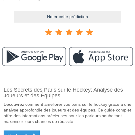
Noter cette prédiction
Facebook
Telegram
Instagram
A quand le match entre Lexington v Brooklyn?
Les Secrets des Paris sur le Hockey: Analyse des
Le match entre Lexington v Brooklyn 25 March 2026 23:00.
Joueurs et des Équipes
Quelle est l'équipe favorite pour gagner entre Lexington
Découvrez comment améliorer vos paris sur le hockey grâce à une
Lexington pour le Gagnant du match, avec une probabilité de 60%
analyse approfondie des joueurs et des équipes. Ce guide complet
offre des informations précieuses pour les parieurs souhaitant
Les deux équipes marqueront-elles dans le match Lexin
maximiser leurs chances de réussite.
Oui pour Les Deux Équipes Marquent, avec un pourcentage de 53%.