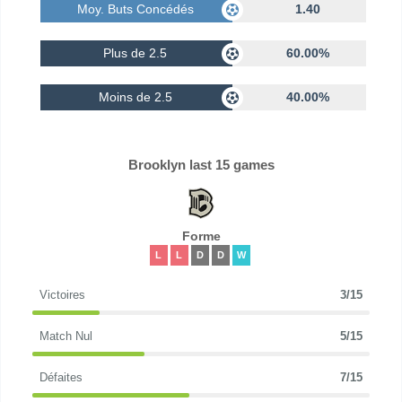
Moy. Buts Concédés
1.40
Plus de 2.5
60.00%
Moins de 2.5
40.00%
Brooklyn last 15 games
Forme
L
L
D
D
W
Victoires
3/15
Match Nul
5/15
Défaites
7/15