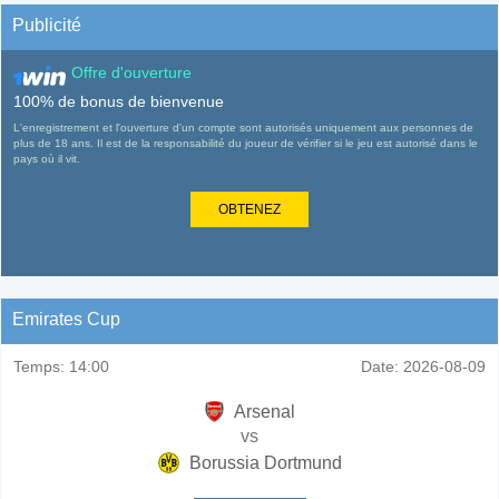
Publicité
Offre d'ouverture
100% de bonus de bienvenue
L'enregistrement et l'ouverture d'un compte sont autorisés uniquement aux personnes de
plus de 18 ans. Il est de la responsabilité du joueur de vérifier si le jeu est autorisé dans le
pays où il vit.
OBTENEZ
Emirates Cup
Temps:
14:00
Date:
2026-08-09
Arsenal
vs
Borussia Dortmund