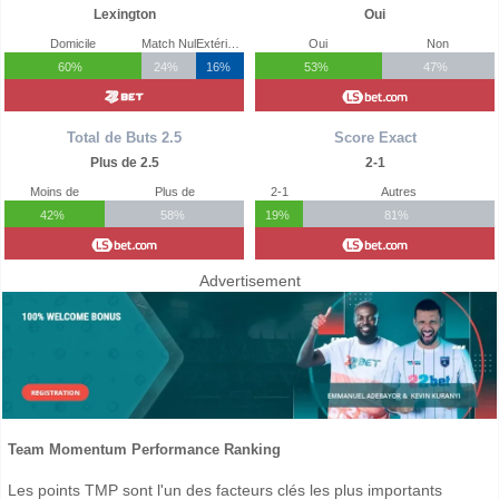
Lexington
Oui
Domicile
Match Nul
Extérieur
Oui
Non
60%
24%
16%
53%
47%
Total de Buts 2.5
Score Exact
Plus de 2.5
2-1
Moins de
Plus de
2-1
Autres
42%
58%
19%
81%
Advertisement
Team Momentum Performance Ranking
Les points TMP sont l'un des facteurs clés les plus importants