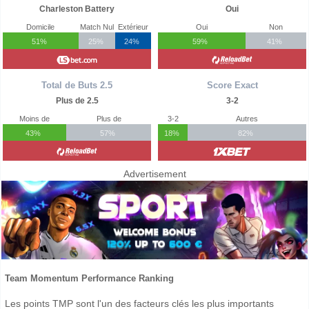
Charleston Battery
Oui
Domicile
Match Nul
Extérieur
Oui
Non
51%
25%
24%
59%
41%
Total de Buts 2.5
Score Exact
Plus de 2.5
3-2
Moins de
Plus de
3-2
Autres
43%
57%
18%
82%
Advertisement
Team Momentum Performance Ranking
Les points TMP sont l'un des facteurs clés les plus importants