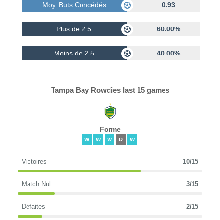
Moy. Buts Concédés
0.93
Plus de 2.5
60.00%
Moins de 2.5
40.00%
Tampa Bay Rowdies last 15 games
Forme
W
W
W
D
W
Victoires
10/15
Match Nul
3/15
Défaites
2/15