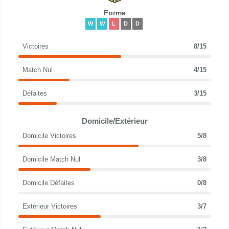
Forme
W
W
L
D
D
Victoires
8/15
Match Nul
4/15
Défaites
3/15
Domicile/Extérieur
Domicile Victoires
5/8
Domicile Match Nul
3/8
Domicile Défaites
0/8
Extérieur Victoires
3/7