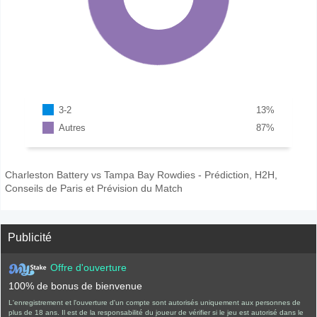
3-2
13
%
Autres
87
%
Charleston Battery vs Tampa Bay Rowdies - Prédiction, H2H,
Conseils de Paris et Prévision du Match
Publicité
Offre d'ouverture
100% de bonus de bienvenue
L'enregistrement et l'ouverture d'un compte sont autorisés uniquement aux personnes de
plus de 18 ans. Il est de la responsabilité du joueur de vérifier si le jeu est autorisé dans le