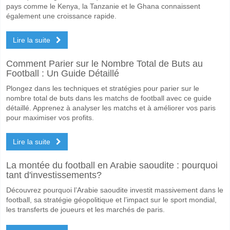
Oui pour Les Deux Équipes Marquent, avec un pourcentage de 59%.
pays comme le Kenya, la Tanzanie et le Ghana connaissent
également une croissance rapide.
Quel sera le résultat correct attendu entre Charleston
Sur le côté risqué, vous pouvez essayer le Résultat Correct de 3-2 q
Lire la suite
Comment Parier sur le Nombre Total de Buts au
Football : Un Guide Détaillé
Plongez dans les techniques et stratégies pour parier sur le
nombre total de buts dans les matchs de football avec ce guide
détaillé. Apprenez à analyser les matchs et à améliorer vos paris
pour maximiser vos profits.
Lire la suite
La montée du football en Arabie saoudite : pourquoi
tant d'investissements?
Découvrez pourquoi l’Arabie saoudite investit massivement dans le
football, sa stratégie géopolitique et l’impact sur le sport mondial,
les transferts de joueurs et les marchés de paris.