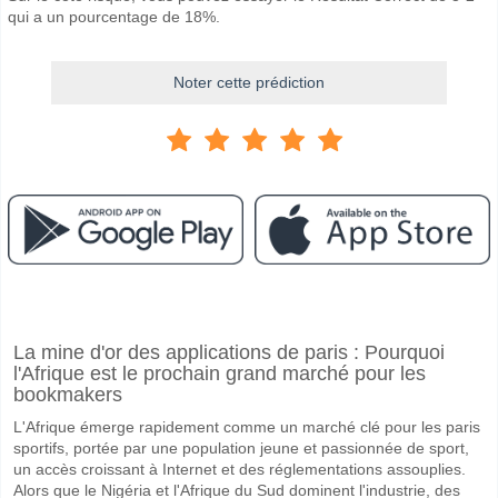
qui a un pourcentage de 18%.
Noter cette prédiction
Facebook
Telegram
Instagram
A quand le match entre Charleston Battery v Tampa B
La mine d'or des applications de paris : Pourquoi
Le match entre Charleston Battery v Tampa Bay Rowdies 18 April 202
l'Afrique est le prochain grand marché pour les
Quelle est l'équipe favorite pour gagner entre Charles
bookmakers
Charleston Battery pour le Gagnant du match, avec une probabilité d
L'Afrique émerge rapidement comme un marché clé pour les paris
sportifs, portée par une population jeune et passionnée de sport,
Les deux équipes marqueront-elles dans le match Char
un accès croissant à Internet et des réglementations assouplies.
Alors que le Nigéria et l'Afrique du Sud dominent l'industrie, des