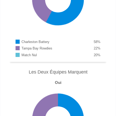
Charleston Battery
58
%
Tampa Bay Rowdies
22
%
Match Nul
20
%
Les Deux Équipes Marquent
Oui