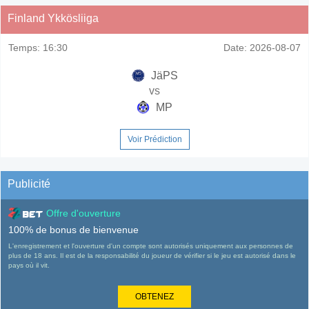
Finland Ykkösliiga
Temps:
16:30
Date:
2026-08-07
JäPS
vs
MP
Voir Prédiction
Publicité
Offre d'ouverture
100% de bonus de bienvenue
L'enregistrement et l'ouverture d'un compte sont autorisés uniquement aux personnes de
plus de 18 ans. Il est de la responsabilité du joueur de vérifier si le jeu est autorisé dans le
pays où il vit.
OBTENEZ