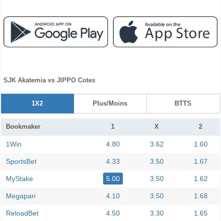
SJK Akatemia vs JIPPO Cotes
1X2
Plus/Moins
BTTS
Bookmaker
1
X
2
1Win
4.80
3.62
1.60
SportsBet
4.33
3.50
1.67
MyStake
5.00
3.50
1.62
Megapari
4.10
3.50
1.68
ReloadBet
4.50
3.30
1.65