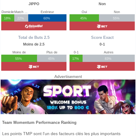
JIPPO
Non
Domicile
Match Nul
Extérieur
Oui
Non
18%
22%
60%
45%
55%
Total de Buts 2.5
Score Exact
Moins de 2.5
0-1
Moins de
Plus de
0-1
Autres
55%
45%
17%
83%
Advertisement
Team Momentum Performance Ranking
Les points TMP sont l'un des facteurs clés les plus importants