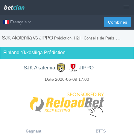
Français
Combinés
SJK Akatemia vs JIPPO
Prédiction, H2H, Conseils de Paris et Prévision du Match
Finland Ykkösliiga Prédiction
SJK Akatemia
JIPPO
Date 2026-06-09 17:00
Gagnant
BTTS