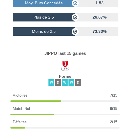
Moy. Buts Concédés
1.53
Plus de 2.5
26.67%
Moins de 2.5
73.33%
JIPPO last 15 games
Forme
W
D
W
W
D
Victoires
7/15
Match Nul
6/15
Défaites
2/15