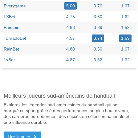
Everygame
5.00
3.70
1.67
LSBet
4.75
3.60
1.62
Fairspin
4.68
3.39
1.52
TornadoBet
4.97
3.74
1.69
RainBet
4.80
3.50
1.67
1xBet
4.87
3.62
1.62
Facebook
Telegram
Instagram
A quand le match entre SJK Akatemia v JIPPO?
Meilleurs joueurs sud-américains de handball
Le match entre SJK Akatemia v JIPPO 09 June 2026 17:00.
Explorez les légendes sud-américaines du handball qui ont
Quelle est l'équipe favorite pour gagner entre SJK Aka
marqué ce sport grâce à des performances au plus haut niveau,
JIPPO pour le Gagnant du match, avec une probabilité de 60%
des carrières européennes, des succès en sélection nationale et
une influence durable.
Les deux équipes marqueront-elles dans le match SJK
Lire la suite
Non pour Les Deux Équipes Marquent, avec un pourcentage de 55%.