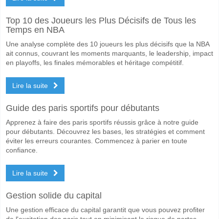
Quel sera le résultat correct attendu entre SJK Akatem
Top 10 des Joueurs les Plus Décisifs de Tous les
Temps en NBA
Sur le côté risqué, vous pouvez essayer le Résultat Correct de 0-1 q
Une analyse complète des 10 joueurs les plus décisifs que la NBA
ait connus, couvrant les moments marquants, le leadership, impact
en playoffs, les finales mémorables et héritage compétitif.
Lire la suite
Guide des paris sportifs pour débutants
Apprenez à faire des paris sportifs réussis grâce à notre guide
pour débutants. Découvrez les bases, les stratégies et comment
éviter les erreurs courantes. Commencez à parier en toute
confiance.
Lire la suite
Gestion solide du capital
Une gestion efficace du capital garantit que vous pouvez profiter
de l'excitation des paris tout en minimisant le risque de pertes