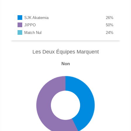
SJK Akatemia
26
%
JIPPO
50
%
Match Nul
24
%
Les Deux Équipes Marquent
Non