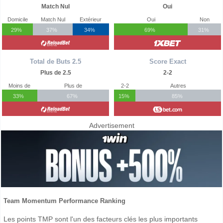
Match Nul
Oui
Domicile
Match Nul
Extérieur
Oui
Non
29%
37%
34%
69%
31%
Total de Buts 2.5
Score Exact
Plus de 2.5
2-2
Moins de
Plus de
2-2
Autres
33%
67%
15%
85%
Advertisement
Team Momentum Performance Ranking
Les points TMP sont l'un des facteurs clés les plus importants