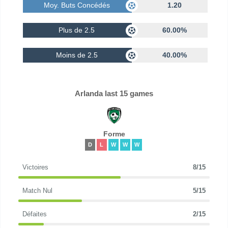
Moy. Buts Concédés
1.20
Plus de 2.5
60.00%
Moins de 2.5
40.00%
Arlanda last 15 games
Forme
D
L
W
W
W
Victoires
8/15
Match Nul
5/15
Défaites
2/15