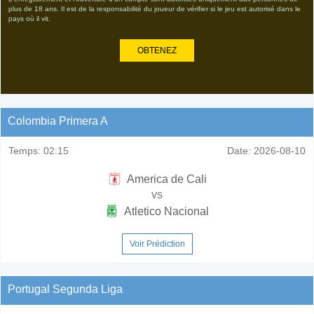
plus de 18 ans. Il est de la responsabilité du joueur de vérifier si le jeu est autorisé dans le
pays où il vit.
OBTENEZ
Colombia Primera A
Temps:
02:15
Date:
2026-08-10
America de Cali
vs
Atletico Nacional
Voir Prédiction
Portugal Segunda Liga