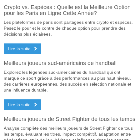
Crypto vs. Espèces : Quelle est la Meilleure Option
Le match entre AFC Eskilstuna v Arlanda 18 May 2026 18:30.
pour les Paris en Ligne Cette Année?
Quelle est l'équipe favorite pour gagner entre AFC Eski
Les plateformes de paris sont partagées entre crypto et espèces.
Un Match Nul dans le match a une probabilité de 37%.
Pesez le pour et le contre de chaque option pour prendre des
décisions plus éclairées.
Les deux équipes marqueront-elles dans le match AFC 
Lire la suite
Oui pour Les Deux Équipes Marquent, avec un pourcentage de 69%.
Quel sera le résultat correct attendu entre AFC Eskilstu
Meilleurs joueurs sud-américains de handball
Sur le côté risqué, vous pouvez essayer le Résultat Correct de 2-2 q
Explorez les légendes sud-américaines du handball qui ont
marqué ce sport grâce à des performances au plus haut niveau,
des carrières européennes, des succès en sélection nationale et
une influence durable.
Lire la suite
Meilleurs joueurs de Street Fighter de tous les temps
Analyse complète des meilleurs joueurs de Street Fighter de tous
les temps, évaluant les titres, impact compétitif, adaptation entre
générations, style de jeu, héritage et influence dans les esports.