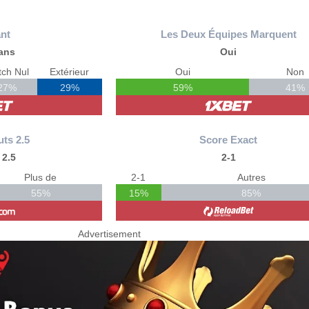
nt
Les Deux Équipes Marquent
ans
Oui
ch Nul
Extérieur
Oui
Non
27%
29%
59%
41%
uts 2.5
Score Exact
 2.5
2-1
Plus de
2-1
Autres
55%
15%
85%
Advertisement