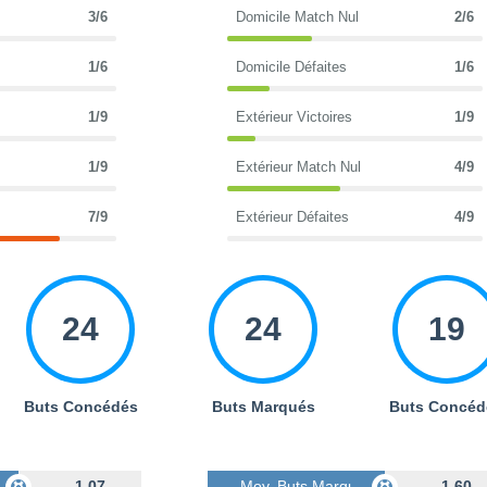
3/6
Domicile Match Nul
2/6
1/6
Domicile Défaites
1/6
1/9
Extérieur Victoires
1/9
1/9
Extérieur Match Nul
4/9
7/9
Extérieur Défaites
4/9
24
24
19
Buts Concédés
Buts Marqués
Buts Concéd
s
1.07
Moy. Buts Marqués
1.60