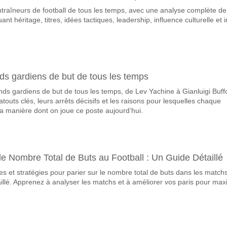
ntraîneurs de football de tous les temps, avec une analyse complète de
vorite pour gagner entre Hibernians v Zabbar St. Patrick?
ant héritage, titres, idées tactiques, leadership, influence culturelle et 
 du match, avec une probabilité de 44%
ueront-elles dans le match Hibernians v Zabbar St. Pat
 Marquent, avec un pourcentage de 59%.
ds gardiens de but de tous les temps
correct attendu entre Hibernians v Zabbar St. Patrick?
ds gardiens de but de tous les temps, de Lev Yachine à Gianluigi Buff
uvez essayer le Résultat Correct de 2-1 qui a un pourcentage de 15%.
touts clés, leurs arrêts décisifs et les raisons pour lesquelles chaque
a manière dont on joue ce poste aujourd’hui.
e Nombre Total de Buts au Football : Un Guide Détaillé
s et stratégies pour parier sur le nombre total de buts dans les match
aillé. Apprenez à analyser les matchs et à améliorer vos paris pour max