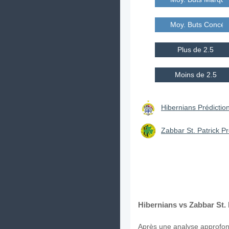
Moy. Buts Concé
Plus de 2.5
Moins de 2.5
Hibernians Prédiction
Zabbar St. Patrick Pr
Hibernians vs Zabbar St. 
Après une analyse approfond