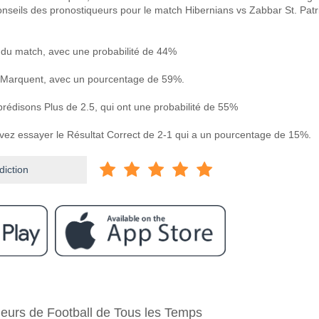
onseils des pronostiqueurs pour le match Hibernians vs Zabbar St. Patr
 du match, avec une probabilité de 44%
 Marquent, avec un pourcentage de 59%.
prédisons Plus de 2.5, qui ont une probabilité de 55%
uvez essayer le Résultat Correct de 2-1 qui a un pourcentage de 15%.
diction
ram
e Hibernians v Zabbar St. Patrick?
neurs de Football de Tous les Temps
 Zabbar St. Patrick 04 February 2026 20:00.