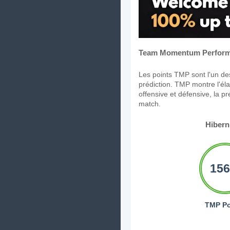
Team Momentum Perform
Les points TMP sont l'un des
prédiction. TMP montre l'élan
offensive et défensive, la p
match.
Hibern
156
TMP Po