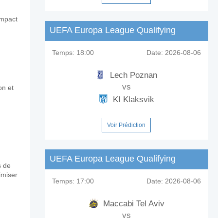
impact
UEFA Europa League Qualifying
rick?
Temps:
18:00
Date:
2026-08-06
Lech Poznan
vs
on et
KI Klaksvik
Voir Prédiction
UEFA Europa League Qualifying
s de
imiser
Temps:
17:00
Date:
2026-08-06
Maccabi Tel Aviv
vs