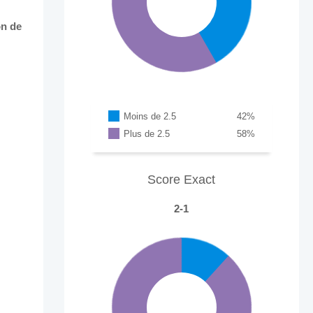
on de
Moins de 2.5
42
%
Plus de 2.5
58
%
Score Exact
2-1