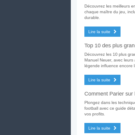
Découvrez les meilleurs e
Quelle est l'équipe fa
chaque maître du jeu, inclu
Hibernians pour le Gagnant
durable.
Les deux équipes marq
Lire la suite
Oui pour Les Deux Équipes
Top 10 des plus gran
Quel sera le résultat 
Découvrez les 10 plus gran
Sur le côté risqué, vous po
Manuel Neuer, avec leurs a
légende influence encore l
Lire la suite
Comment Parier sur l
Plongez dans les technique
football avec ce guide dét
vos profits.
Lire la suite