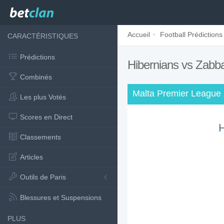
Accueil
Football Prédictions
CARACTÉRISTIQUES
Prédictions
Hibernians vs Zabba
Combinés
Malta Premier League 
Les plus Votés
Scores en Direct
H
Classements
Articles
Outils de Paris
Blessures et Suspensions
PLUS