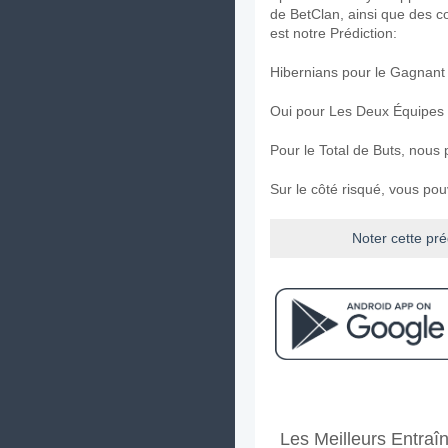
de BetClan, ainsi que des c
est notre Prédiction:
Hibernians pour le Gagnant
Oui pour Les Deux Équipes
Pour le Total de Buts, nous 
Sur le côté risqué, vous po
Noter cette pré
Facebook
Telegram
Instag
A quand le match entr
Les Meilleurs Entraî
Le match entre Hibernians v