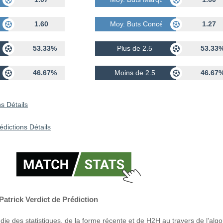
dés
1.60
Moy. Buts Concédés
1.27
53.33%
Plus de 2.5
53.33
46.67%
Moins de 2.5
46.67
s Détails
édictions Détails
Patrick Verdict de Prédiction
ie des statistiques, de la forme récente et de H2H au travers de l'alg