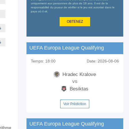
uniquement aux personnes de plus de 18 ans. Il est de la
responsabilité du joueur de vérifier si le jeu est autorisé dans le
pays où il vit.
OBTENEZ
%
%
UEFA Europa League Qualifying
Temps:
18:00
Date:
2026-08-06
Hradec Kralove
vs
Besiktas
Voir Prédiction
UEFA Europa League Qualifying
orithme