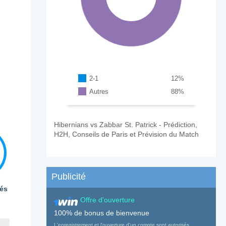
2-1
12
%
Autres
88
%
Hibernians vs Zabbar St. Patrick - Prédiction,
H2H, Conseils de Paris et Prévision du Match
Publicité
és
Offre d'ouverture
100% de bonus de bienvenue
L'enregistrement et l'ouverture d'un compte sont autorisés