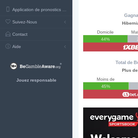
Application de pronostics de football
Gagna
Suivez-Nous
Hiberni
Domicile
Mat
Contact
44%
Aide
Total de B
Plus de
Moins de
Jouez responsable
45%