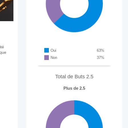
ité
Oui
63
%
aque
Non
37
%
Total de Buts 2.5
Plus de 2.5