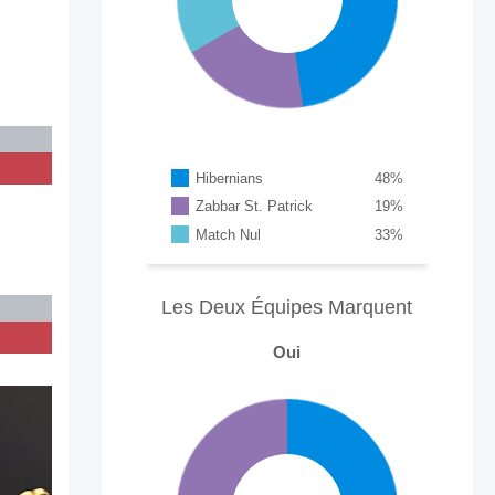
Hibernians
48
%
Zabbar St. Patrick
19
%
Match Nul
33
%
Les Deux Équipes Marquent
Oui