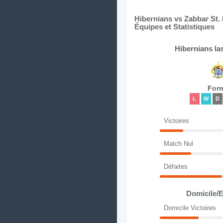
Hibernians vs Zabbar St.
Équipes et Statistiques
Hibernians la
For
L
W
D
Victoires
Match Nul
Défaites
Domicile/E
Domicile Victoires