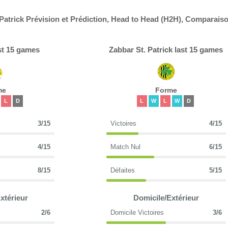
 Patrick Prévision et Prédiction, Head to Head (H2H), Comparais
st 15 games
Zabbar St. Patrick last 15 games
me
Forme
L
D
L
W
L
W
D
3/15
Victoires
4/15
4/15
Match Nul
6/15
8/15
Défaites
5/15
xtérieur
Domicile/Extérieur
2/6
Domicile Victoires
3/6